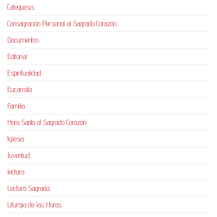
Catequesis
Consagración Personal al Sagrado Corazón
Documentos
Editorial
Espiritualidad
Eucaristía
Familia
Hora Santa al Sagrado Corazón
Iglesia
Juventud
lectura
Lectura Sagrada
Liturgia de las Horas