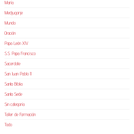
María
Medjugorje
Mundo
Oración
Papa León XIV
S.S. Papa Francisco
Sacerdote
San Juan Pablo II
Santa Biblia
Santa Sede
Sin categoría
Taller de Formación
Todo