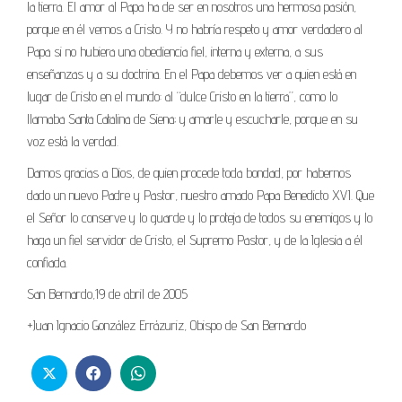
la tierra. El amor al Papa ha de ser en nosotros una hermosa pasión,
porque en él vemos a Cristo. Y no habría respeto y amor verdadero al
Papa si no hubiera una obediencia fiel, interna y externa, a sus
enseñanzas y a su doctrina. En el Papa debemos ver a quien está en
lugar de Cristo en el mundo: al “dulce Cristo en la tierra”, como lo
llamaba Santa Catalina de Siena; y amarle y escucharle, porque en su
voz está la verdad.
Damos gracias a Dios, de quien procede toda bondad, por habernos
dado un nuevo Padre y Pastor, nuestro amado Papa Benedicto XVI. Que
el Señor lo conserve y lo guarde y lo proteja de todos su enemigos y lo
haga un fiel servidor de Cristo, el Supremo Pastor, y de la Iglesia a él
confiada.
San Bernardo,19 de abril de 2005
+Juan Ignacio González Errázuriz, Obispo de San Bernardo