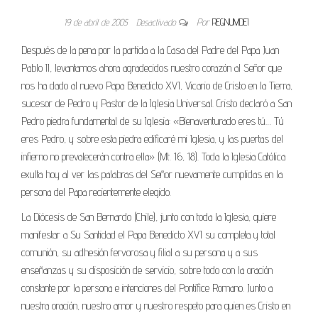
19 de abril de 2005
Desactivado
Por
REGNUMDEI
Después de la pena por la partida a la Casa del Padre del Papa Juan
Pablo II, levantamos ahora agradecidos nuestro corazón al Señor que
nos ha dado al nuevo Papa Benedicto XVI, Vicario de Cristo en la Tierra,
sucesor de Pedro y Pastor de la Iglesia Universal. Cristo declaró a San
Pedro piedra fundamental de su Iglesia: «Bienaventurado eres tú… Tú
eres Pedro, y sobre esta piedra edificaré mi Iglesia, y las puertas del
infierno no prevalecerán contra ella» (Mt. 16, 18). Toda la Iglesia Católica
exulta hoy al ver las palabras del Señor nuevamente cumplidas en la
persona del Papa recientemente elegido.
La Diócesis de San Bernardo (Chile), junto con toda la Iglesia, quiere
manifestar a Su Santidad el Papa Benedicto XVI su completa y total
comunión, su adhesión fervorosa y filial a su persona y a sus
enseñanzas y su disposición de servicio, sobre todo con la oración
constante por la persona e intenciones del Pontífice Romano. Junto a
nuestra oración, nuestro amor y nuestro respeto para quien es Cristo en