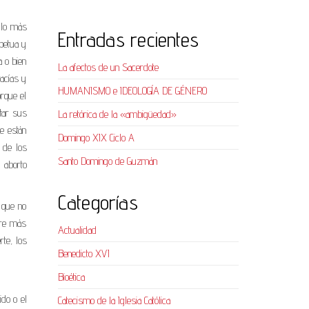
 lo más
Entradas recientes
petua y
a o bien
La afectos de un Sacerdote
vacías y
HUMANISMO e IDEOLOGÍA DE GÉNERO
orque el
itar sus
La retórica de la «ambigüedad»
e están
Domingo XIX Ciclo A
 de los
Santo Domingo de Guzmán
 aborto
Categorías
 que no
gre más
Actualidad
rte, los
Benedicto XVI
Bioética
ido o el
Catecismo de la Iglesia Católica