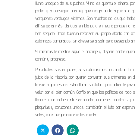
llanto ahogado de sus padres. Y no les quema el dinero, p
poder y a conseguir una ley que recoja punto a punto lo q
vergüenza verdugos-víctimas. Son muchos de los que ‘trabaja
allí se gana más, da igual en blanco o en negro porque no 
han segado. Otros buscan reforzar su propio aborto con otr
autómatas comprados, sin atreverse a salir pero deseando ar
Y mientras la mentira sigue el montaje y dispara contra qui
común y progreso.
Pero todas sus argucias, sus eufemismos no cambian la rea
juicio de la Historia, por querer convertir sus crímenes en
terapia a quienes necesitan llorar su dolor y encontrar la pa
velar por el bien común. Confío en que los políticos de todo 
florecer mucho bien entre tanto dolor, que esos hombres y m
plegarias y corazones unidos, cambiarán el luto por espera
vidas, en el tiempo que aún les queda.