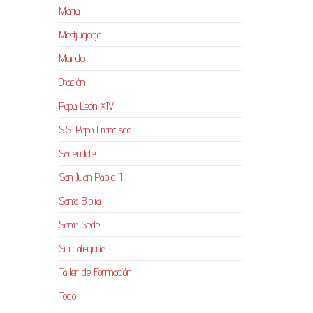
María
Medjugorje
Mundo
Oración
Papa León XIV
S.S. Papa Francisco
Sacerdote
San Juan Pablo II
Santa Biblia
Santa Sede
Sin categoría
Taller de Formación
Todo