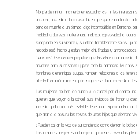
No pierden ni un momento en escucharlas, ni les interesan 
precioso, inocente y hermoso. Dicen que quieren defender a 
pena de muerte a un tiempo, algo incompatible en Derecho, pero
frialdad y dureza, indiferencia, maltrato, agresividad o locur
sangrando en su vientre y su alma, terriblemente solas, ya no
negocio está hecho y están mejor ahí, tiradas y amordazadas, 
‘servicios’. Esa cadena perpetua que las ata a un momento
muertas para sí mismas y para todo lo hermoso. Muchas se 
hombres o enemigas suyas, rompen relaciones o las tienen co
‘libertad’ también mienten y dicen que ese dolor no existe y l
Las mujeres no han ido nunca a la cárcel por el aborto, no
quieren que vayan a la cárcel sus invitados de honor y as
inocente y el dolor más evitable. Esos que experimentan con 
que tiran a la basura los restos de unos hijos que siempre vi
¿Pueden callar la voz de su conciencia como cierran la bols
Los grandes magnates del negocio y quienes trazan los planes