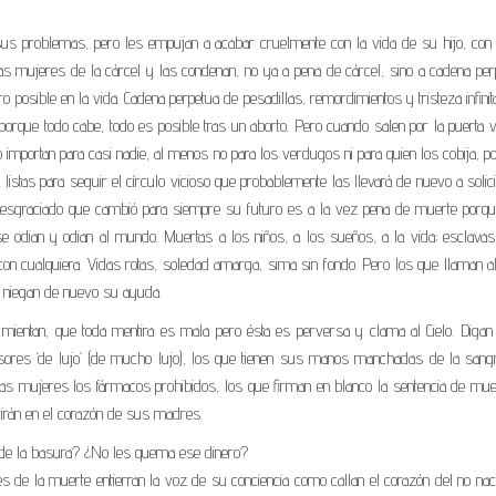
sus problemas, pero les empujan a acabar cruelmente con la vida de su hijo, con
las mujeres de la cárcel y las condenan, no ya a pena de cárcel, sino a cadena per
 posible en la vida. Cadena perpetua de pesadillas, remordimientos y tristeza infinit
a porque todo cabe, todo es posible tras un aborto. Pero cuando salen por la puerta 
 importan para casi nadie, al menos no para los verdugos ni para quien los cobija, p
listas para seguir el círculo vicioso que probablemente las llevará de nuevo a solic
 desgraciado que cambió para siempre su futuro es a la vez pena de muerte porqu
odian y odian al mundo. Muertas a los niños, a los sueños, a la vida; esclavas
n cualquiera. Vidas rotas, soledad amarga, sima sin fondo. Pero los que llaman al
es niegan de nuevo su ayuda.
 mientan, que toda mentira es mala pero ésta es perversa y clama al Cielo. Digan
esores ‘de lujo’ (de mucho lujo), los que tienen sus manos manchadas de la san
las mujeres los fármacos prohibidos, los que firman en blanco la sentencia de mue
virán en el corazón de sus madres.
a de la basura? ¿No les quema ese dinero?
 de la muerte entierran la voz de su conciencia como callan el corazón del no nac