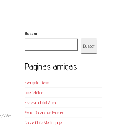
Buscar
Buscar
Paginas amigas
Evangelio Diario
Cine Católico
Esclavitud del Amor
Santo Rosario en Familia
e / Alba
Gospa Chile Medjugorje