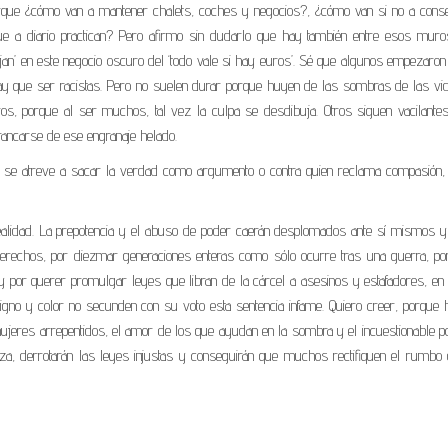
orque ¿cómo van a mantener chalets, coches y negocios?, ¿cómo van si no a conse
ue a diario practican? Pero afirmo sin dudarlo que hay también entre esos muro
n’ en este negocio oscuro del ‘todo vale si hay euros’. Sé que algunos empezaron
hay que ser racistas. Pero no suelen durar porque huyen de las sombras de las vi
os, porque al ser muchos, tal vez la culpa se desdibuja. Otros siguen vacilante
rancarse de ese engranaje helado.
en se atreve a sacar la verdad como argumento o contra quien reclama compasión, 
lidad. La prepotencia y el abuso de poder caerán desplomados ante sí mismos y 
 derechos, por diezmar generaciones enteras como sólo ocurre tras una guerra, po
z y por querer promulgar leyes que libran de la cárcel a asesinos y estafadores, e
signo y color no secunden con su voto esta sentencia infame. Quiero creer, porque 
ujeres arrepentidos, el amor de los que ayudan en la sombra y el incuestionable p
nza, derrotarán las leyes injustas y conseguirán que muchos rectifiquen el rumbo