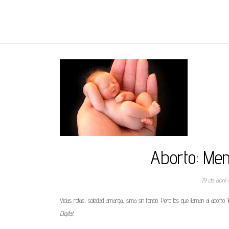
REGNUMDEI
Aborto: Men
19 de abril
Vidas rotas, soledad amarga, sima sin fondo. Pero los que llaman al aborto 
Digital.