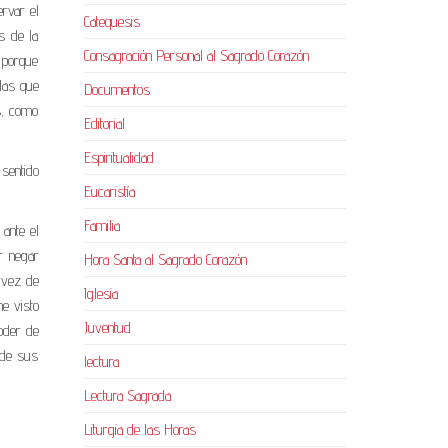
rvar el
Catequesis
s de la
Consagración Personal al Sagrado Corazón
 porque
das que
Documentos
s, como
Editorial
Espiritualidad
sentido
Eucaristía
Familia
ante el
r negar
Hora Santa al Sagrado Corazón
n vez de
Iglesia
he visto
Juventud
oder de
 de sus
lectura
Lectura Sagrada
Liturgia de las Horas