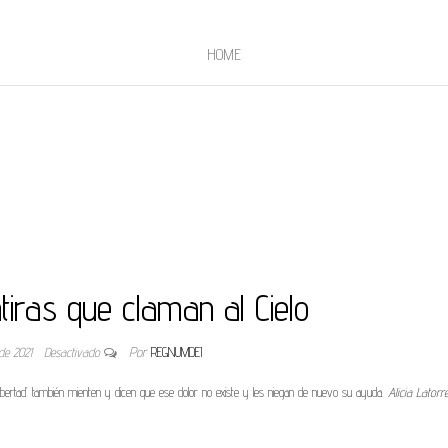
HOME
tiras que claman al Cielo
 de 2021
Desactivado
Por
REGNUMDEI
‘libertad’ también mienten y dicen que ese dolor no existe y les niegan de nuevo su ayuda.
Alicia Latorr