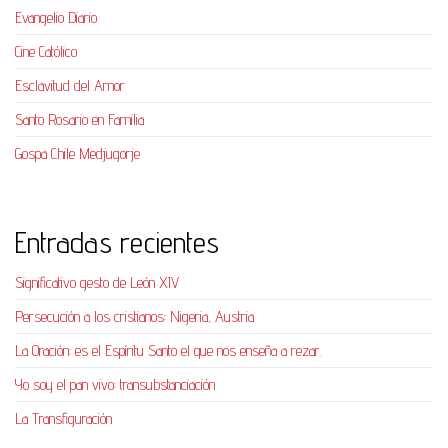
Evangelio Diario
Cine Católico
Esclavitud del Amor
Santo Rosario en Familia
Gospa Chile Medjugorje
Entradas recientes
Significativo gesto de León XIV
Persecución a los cristianos: Nigeria, Austria
La Oración: es el Espíritu Santo el que nos enseña a rezar.
Yo soy el pan vivo: transubstanciación
La Transfiguración