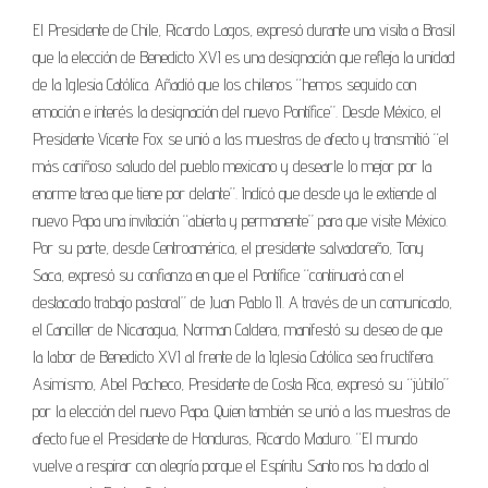
El Presidente de Chile, Ricardo Lagos, expresó durante una visita a Brasil
que la elección de Benedicto XVI es una designación que refleja la unidad
de la Iglesia Católica. Añadió que los chilenos “hemos seguido con
emoción e interés la designación del nuevo Pontífice”. Desde México, el
Presidente Vicente Fox se unió a las muestras de afecto y transmitió “el
más cariñoso saludo del pueblo mexicano y desearle lo mejor por la
enorme tarea que tiene por delante”. Indicó que desde ya le extiende al
nuevo Papa una invitación “abierta y permanente” para que visite México.
Por su parte, desde Centroamérica, el presidente salvadoreño, Tony
Saca, expresó su confianza en que el Pontífice “continuará con el
destacado trabajo pastoral” de Juan Pablo II. A través de un comunicado,
el Canciller de Nicaragua, Norman Caldera, manifestó su deseo de que
la labor de Benedicto XVI al frente de la Iglesia Católica sea fructífera.
Asimismo, Abel Pacheco, Presidente de Costa Rica, expresó su “júbilo”
por la elección del nuevo Papa. Quien también se unió a las muestras de
afecto fue el Presidente de Honduras, Ricardo Maduro. “El mundo
vuelve a respirar con alegría porque el Espíritu Santo nos ha dado al