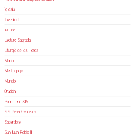
Iglesia
Juventud
lectura
Lectura Sagrada
Liturgia de las Horas
María
Medjugorje
Mundo
Oración
Papa León XIV
S.S. Papa Francisco
Sacerdote
San Juan Pablo II