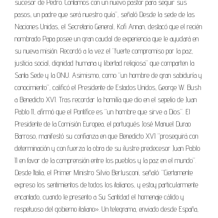
sucesor de Pedro. Contamos con un nuevo pastor para seguir sus
pasos, un padre que será nuestro guía”, señaló Desde la sede de las
Naciones Unidas, el Secretario General, Kofi Annan, destacó que el recién
nombrado Papa posee un gran caudal de experiencia que le ayudará en
su nueva misión. Recordó a la vez el “fuerte compromiso por la paz,
justicia social, dignidad humana y libertad religiosa” que comparten la
Santa Sede y la ONU. Asimismo, como “un hombre de gran sabiduría y
conocimiento”, calificó el Presidente de Estados Unidos, George W. Bush
a Benedicto XVI. Tras recordar la homilía que dio en el sepelio de Juan
Pablo II, afirmó que el Pontífice es “un hombre que sirve a Dios”. El
Presidente de la Comisión Europea, el portugués José Manuel Durao
Barroso, manifestó su confianza en que Benedicto XVI “proseguirá con
determinación y con fuerza la obra de su ilustre predecesor Juan Pablo
II en favor de la comprensión entre los pueblos y la paz en el mundo”.
Desde Italia, el Primer Ministro Silvio Berlusconi, señaló: “Ciertamente
expreso los sentimientos de todos los italianos, y estoy particularmente
encantado, cuando le presento a Su Santidad el homenaje cálido y
respetuoso del gobierno italiano». Un telegrama, enviado desde España,