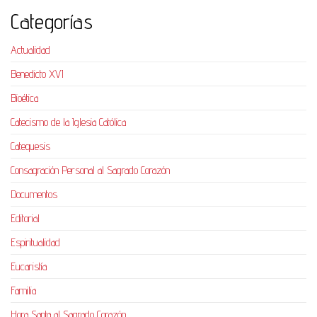
Categorías
Actualidad
Benedicto XVI
Bioética
Catecismo de la Iglesia Católica
Catequesis
Consagración Personal al Sagrado Corazón
Documentos
Editorial
Espiritualidad
Eucaristía
Familia
Hora Santa al Sagrado Corazón