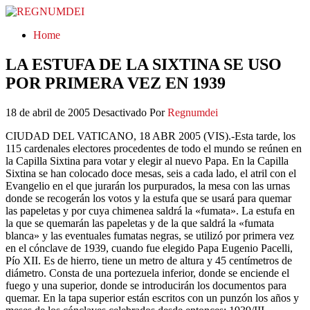
REGNUMDEI
Home
LA ESTUFA DE LA SIXTINA SE USO
POR PRIMERA VEZ EN 1939
18 de abril de 2005
Desactivado
Por
Regnumdei
CIUDAD DEL VATICANO, 18 ABR 2005 (VIS).-Esta tarde, los
115 cardenales electores procedentes de todo el mundo se reúnen en
la Capilla Sixtina para votar y elegir al nuevo Papa. En la Capilla
Sixtina se han colocado doce mesas, seis a cada lado, el atril con el
Evangelio en el que jurarán los purpurados, la mesa con las urnas
donde se recogerán los votos y la estufa que se usará para quemar
las papeletas y por cuya chimenea saldrá la «fumata». La estufa en
la que se quemarán las papeletas y de la que saldrá la «fumata
blanca» y las eventuales fumatas negras, se utilizó por primera vez
en el cónclave de 1939, cuando fue elegido Papa Eugenio Pacelli,
Pío XII. Es de hierro, tiene un metro de altura y 45 centímetros de
diámetro. Consta de una portezuela inferior, donde se enciende el
fuego y una superior, donde se introducirán los documentos para
quemar. En la tapa superior están escritos con un punzón los años y