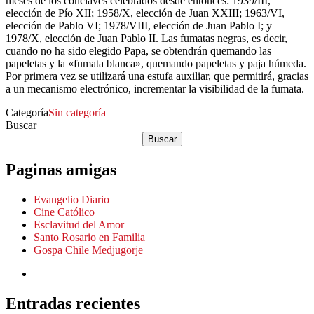
meses de los cónclaves celebrados desde entonces: 1939/III,
elección de Pío XII; 1958/X, elección de Juan XXIII; 1963/VI,
elección de Pablo VI; 1978/VIII, elección de Juan Pablo I; y
1978/X, elección de Juan Pablo II. Las fumatas negras, es decir,
cuando no ha sido elegido Papa, se obtendrán quemando las
papeletas y la «fumata blanca», quemando papeletas y paja húmeda.
Por primera vez se utilizará una estufa auxiliar, que permitirá, gracias
a un mecanismo electrónico, incrementar la visibilidad de la fumata.
Categoría
Sin categoría
Buscar
Buscar
Paginas amigas
Evangelio Diario
Cine Católico
Esclavitud del Amor
Santo Rosario en Familia
Gospa Chile Medjugorje
Entradas recientes