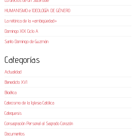
La afectos de un Sacerdote
HUMANISMO e IDEOLOGÍA DE GÉNERO
La retórica de la «ambigüedad»
Domingo XIX Ciclo A
Santo Domingo de Guzmán
Categorías
Actualidad
Benedicto XVI
Bioética
Catecismo de la Iglesia Católica
Catequesis
Consagración Personal al Sagrado Corazón
Documentos