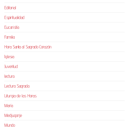
Editorial
Espiritualidad
Eucaristía
Familia
Hora Santa al Sagrado Corazón
Iglesia
Juventud
lectura
Lectura Sagrada
Liturgia de las Horas
María
Medjugorje
Mundo