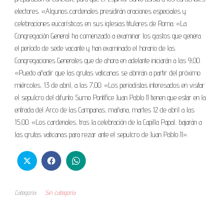
electores. «Algunos cardenales presidirán oraciones especiales y
celebraciones eucarísticas en sus iglesias titulares de Roma. «La
Congregación General ha comenzado a examinar los gastos que genera
el período de sede vacante y han examinado el horario de las
Congregaciones Generales que de ahora en adelante iniciarán a las 9,00.
«Puedo añadir que las grutas vaticanas se abrirán a partir del próximo
miércoles, 13 de abril, a las 7,00. «Los periodistas interesados en visitar
el sepulcro del difunto Sumo Pontífice Juan Pablo II tienen que estar en la
entrada del Arco de las Campanas, mañana, martes 12 de abril a las
15,00. «Los cardenales, tras la celebración de la Capilla Papal, bajarán a
las grutas vaticanas para rezar ante el sepulcro de Juan Pablo II».
Categoría
Sin categoría