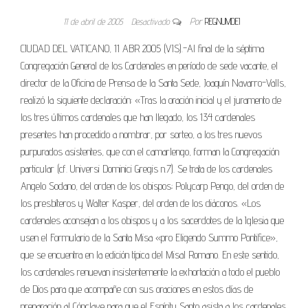
11 de abril de 2005
Desactivado
Por
REGNUMDEI
CIUDAD DEL VATICANO, 11 ABR 2005 (VIS).-Al final de la séptima
Congregación General de los Cardenales en período de sede vacante, el
director de la Oficina de Prensa de la Santa Sede, Joaquín Navarro-Valls,
realizó la siguiente declaración: «Tras la oración inicial y el juramento de
los tres últimos cardenales que han llegado, los 134 cardenales
presentes han procedido a nombrar, por sorteo, a los tres nuevos
purpurados asistentes, que con el camarlengo, forman la Congregación
particular (cf. Universi Dominici Gregis n.7). Se trata de los cardenales
Angelo Sodano, del orden de los obispos; Polycarp Pengo, del orden de
los presbíteros y Walter Kasper, del orden de los diáconos. «Los
cardenales aconsejan a los obispos y a los sacerdotes de la Iglesia que
usen el Formulario de la Santa Misa «pro Eligendo Summo Pontifice»,
que se encuentra en la edición típica del Misal Romano. En este sentido,
los cardenales renuevan insistentemente la exhortación a todo el pueblo
de Dios para que acompañe con sus oraciones en estos días de
preparación al Cónclave para que el Espíritu Santo asista a los cardenales