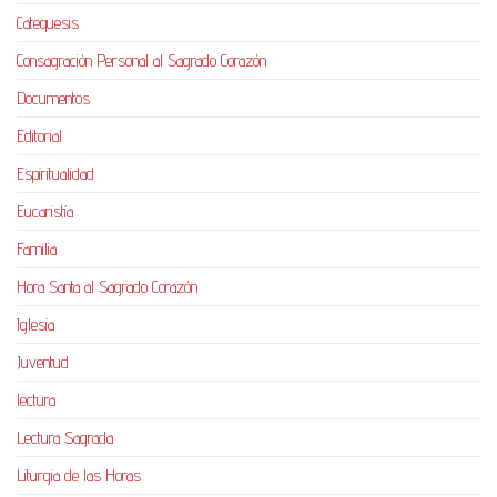
Catequesis
Consagración Personal al Sagrado Corazón
Documentos
Editorial
Espiritualidad
Eucaristía
Familia
Hora Santa al Sagrado Corazón
Iglesia
Juventud
lectura
Lectura Sagrada
Liturgia de las Horas