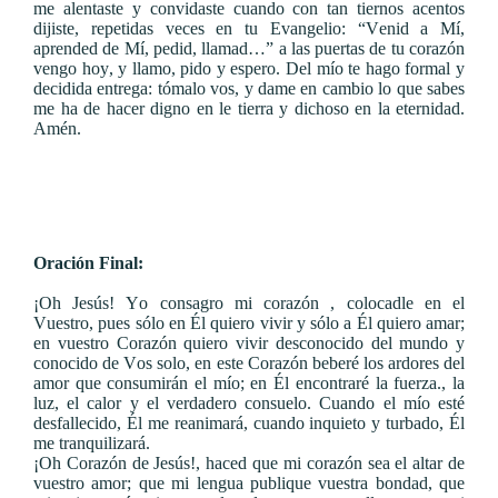
me alentaste y convidaste cuando con tan tiernos acentos
dijiste, repetidas veces en tu Evangelio: “Venid a Mí,
aprended de Mí, pedid, llamad…” a las puertas de tu corazón
vengo hoy, y llamo, pido y espero. Del mío te hago formal y
decidida entrega: tómalo vos, y dame en cambio lo que sabes
me ha de hacer digno en le tierra y dichoso en la eternidad.
Amén.
Oración Final:
¡Oh Jesús! Yo consagro mi corazón , colocadle en el
Vuestro, pues sólo en Él quiero vivir y sólo a Él quiero amar;
en vuestro Corazón quiero vivir desconocido del mundo y
conocido de Vos solo, en este Corazón beberé los ardores del
amor que consumirán el mío; en Él encontraré la fuerza., la
luz, el calor y el verdadero consuelo. Cuando el mío esté
desfallecido, Él me reanimará, cuando inquieto y turbado, Él
me tranquilizará.
¡Oh Corazón de Jesús!, haced que mi corazón sea el altar de
vuestro amor; que mi lengua publique vuestra bondad, que