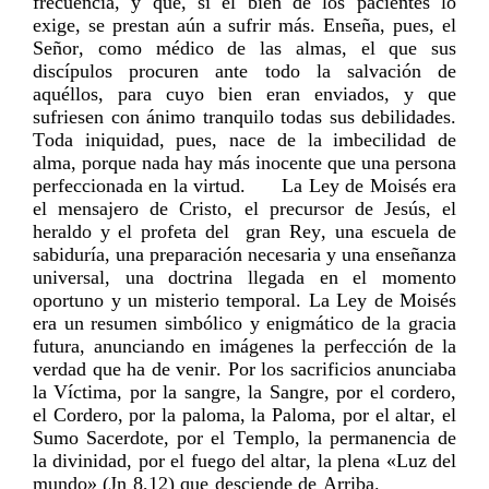
frecuencia, y que, si el bien de los pacientes lo
exige, se prestan aún a sufrir más. Enseña, pues, el
Señor, como médico de las almas, el que sus
discípulos procuren ante todo la salvación de
aquéllos, para cuyo bien eran enviados, y que
sufriesen con ánimo tranquilo todas sus debilidades.
Toda iniquidad, pues, nace de la imbecilidad de
alma, porque nada hay más inocente que una persona
perfeccionada en la virtud. La Ley de Moisés era
el mensajero de Cristo, el precursor de Jesús, el
heraldo y el profeta del gran Rey, una escuela de
sabiduría, una preparación necesaria y una enseñanza
universal, una doctrina llegada en el momento
oportuno y un misterio temporal. La Ley de Moisés
era un resumen simbólico y enigmático de la gracia
futura, anunciando en imágenes la perfección de la
verdad que ha de venir. Por los sacrificios anunciaba
la Víctima, por la sangre, la Sangre, por el cordero,
el Cordero, por la paloma, la Paloma, por el altar, el
Sumo Sacerdote, por el Templo, la permanencia de
la divinidad, por el fuego del altar, la plena «Luz del
mundo» (Jn 8,12) que desciende de Arriba.