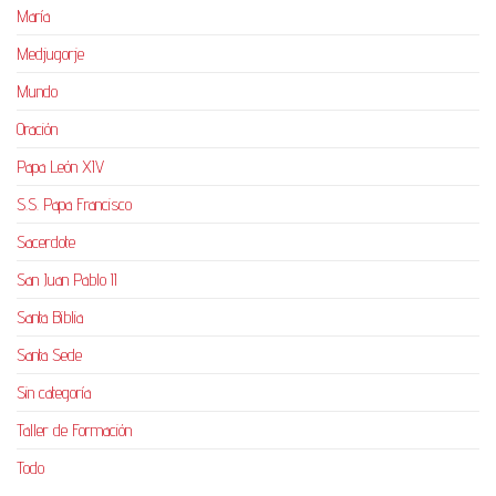
María
Medjugorje
Mundo
Oración
Papa León XIV
S.S. Papa Francisco
Sacerdote
San Juan Pablo II
Santa Biblia
Santa Sede
Sin categoría
Taller de Formación
Todo