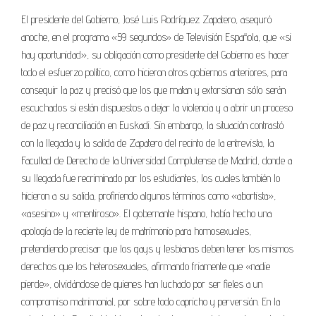
El presidente del Gobierno, José Luis Rodríguez Zapatero, aseguró
anoche, en el programa «59 segundos» de Televisión Española, que «si
hay oportunidad», su obligación como presidente del Gobierno es hacer
todo el esfuerzo político, como hicieron otros gobiernos anteriores, para
conseguir la paz y precisó que los que matan y extorsionan sólo serán
escuchados si están dispuestos a dejar la violencia y a abrir un proceso
de paz y reconciliación en Euskadi. Sin embargo, la situación contrastó
con la llegada y la salida de Zapatero del recinto de la entrevista, la
Facultad de Derecho de la Universidad Complutense de Madrid, donde a
su llegada fue recriminado por los estudiantes, los cuales también lo
hicieron a su salida, profiriendo algunos términos como «abortista»,
«asesino» y «mentiroso». El gobernante hispano, había hecho una
apología de la reciente ley de matrimonio para homosexuales,
pretendiendo precisar que los gays y lesbianas deben tener los mismos
derechos que los heterosexuales, afirmando friamente que «nadie
pierde», olvidándose de quienes han luchado por ser fieles a un
compromiso matrimonial, por sobre todo capricho y perversión. En la