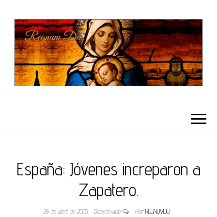
REGNUMDEI
España: Jóvenes increparon a
Zapatero.
26 de abril de 2005
Desactivado
Por
REGNUMDEI