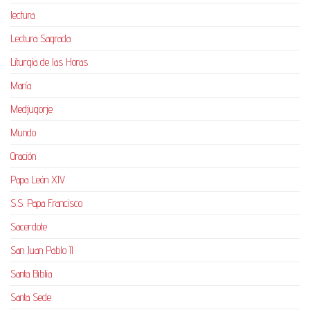
lectura
Lectura Sagrada
Liturgia de las Horas
María
Medjugorje
Mundo
Oración
Papa León XIV
S.S. Papa Francisco
Sacerdote
San Juan Pablo II
Santa Biblia
Santa Sede