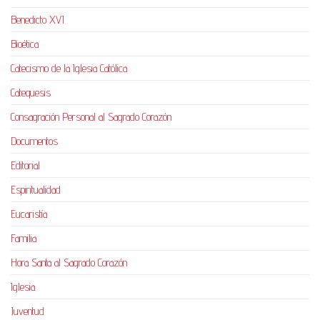
Benedicto XVI
Bioética
Catecismo de la Iglesia Católica
Catequesis
Consagración Personal al Sagrado Corazón
Documentos
Editorial
Espiritualidad
Eucaristía
Familia
Hora Santa al Sagrado Corazón
Iglesia
Juventud