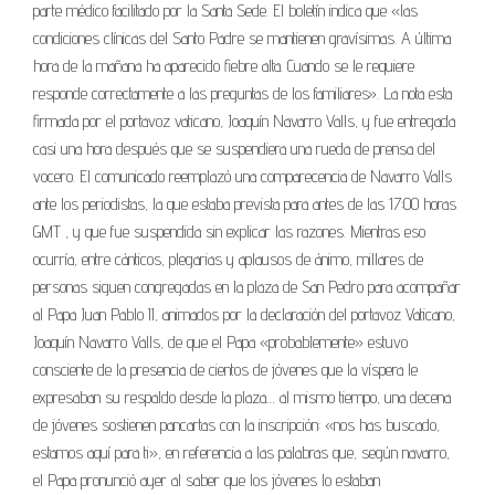
parte médico facilitado por la Santa Sede. El boletín indica que «las
condiciones clínicas del Santo Padre se mantienen gravísimas. A última
hora de la mañana ha aparecido fiebre alta. Cuando se le requiere
responde correctamente a las preguntas de los familiares». La nota esta
firmada por el portavoz vaticano, Joaquín Navarro Valls, y fue entregada
casi una hora después que se suspendiera una rueda de prensa del
vocero. El comunicado reemplazó una comparecencia de Navarro Valls
ante los periodistas, la que estaba prevista para antes de las 17:00 horas
GMT , y que fue suspendida sin explicar las razones. Mientras eso
ocurría, entre cánticos, plegarias y aplausos de ánimo, millares de
personas siguen congregadas en la plaza de San Pedro para acompañar
al Papa Juan Pablo II, animados por la declaración del portavoz Vaticano,
Joaquín Navarro Valls, de que el Papa «probablemente» estuvo
consciente de la presencia de cientos de jóvenes que la víspera le
expresaban su respaldo desde la plaza… al mismo tiempo, una decena
de jóvenes sostienen pancartas con la inscripción: «nos has buscado,
estamos aquí para ti», en referencia a las palabras que, según navarro,
el Papa pronunció ayer al saber que los jóvenes lo estaban