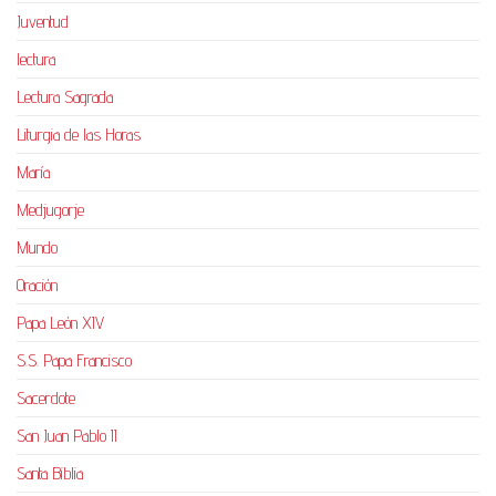
Juventud
lectura
Lectura Sagrada
Liturgia de las Horas
María
Medjugorje
Mundo
Oración
Papa León XIV
S.S. Papa Francisco
Sacerdote
San Juan Pablo II
Santa Biblia