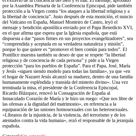
el extravío de la conciencia del bien y el mal. El mensaje, aprobado
por la Asamblea Plenaria de la Conferencia Episcopal, pide también
protección a la Virgen contra “los ataques a la libertad religiosa y a
la libertad de conciencia”. Justo después de esta monición, el nuncio
del Vaticano en España, Manuel Monteiro de Castro, leyó el
mensaje y bendición apostólica enviado por el Papa Benedicto XVI,
en el que afirma que espera que la Iglesia española, que está
dispuesta a dar “pasos firmes en sus proyectos evangelizadores”, sea
“comprendida y aceptada en su verdadera naturaleza y misión”,
porque lo que quiere es “promover el bien común para todos”. El
Pontífice muestra también su deseo de que se respete “la libertad
religiosa y de conciencia de cada persona” y pide a la Virgen
protección “para los pueblos de España”. Para el Papa, José, María
y Jesús «siguen siendo modelo para todas las familias», ya que «en
el hogar de Nazaret Jesús alcanzó su madurez, dentro de una familia
humanamente espléndida y transida del misterio divino». Una vez
terminada la misa, el presidente de la Conferencia Episcopal,
Ricardo Blázquez, renovó la Consagración de España al
Inmaculado Corazón de María y le hizo un ruego: «Que nos libre de
las ofensas a la dignidad del matrimonio», en referencia a la
equiparación de las uniones homosexuales con las heterosexuales.
«Líbranos de la injusticia, de la violencia, del terrorismo y de los
atentados contra la vida humana», rezó el responsable de la jerarquía
española.