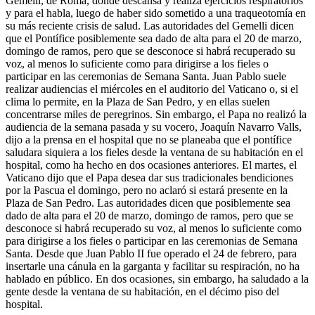
Gemelli, de Roma, donde descansa y realiza ejercicios respiratorios
y para el habla, luego de haber sido sometido a una traqueotomía en
su más reciente crisis de salud. Las autoridades del Gemelli dicen
que el Pontífice posiblemente sea dado de alta para el 20 de marzo,
domingo de ramos, pero que se desconoce si habrá recuperado su
voz, al menos lo suficiente como para dirigirse a los fieles o
participar en las ceremonias de Semana Santa. Juan Pablo suele
realizar audiencias el miércoles en el auditorio del Vaticano o, si el
clima lo permite, en la Plaza de San Pedro, y en ellas suelen
concentrarse miles de peregrinos. Sin embargo, el Papa no realizó la
audiencia de la semana pasada y su vocero, Joaquín Navarro Valls,
dijo a la prensa en el hospital que no se planeaba que el pontífice
saludara siquiera a los fieles desde la ventana de su habitación en el
hospital, como ha hecho en dos ocasiones anteriores. El martes, el
Vaticano dijo que el Papa desea dar sus tradicionales bendiciones
por la Pascua el domingo, pero no aclaró si estará presente en la
Plaza de San Pedro. Las autoridades dicen que posiblemente sea
dado de alta para el 20 de marzo, domingo de ramos, pero que se
desconoce si habrá recuperado su voz, al menos lo suficiente como
para dirigirse a los fieles o participar en las ceremonias de Semana
Santa. Desde que Juan Pablo II fue operado el 24 de febrero, para
insertarle una cánula en la garganta y facilitar su respiración, no ha
hablado en público. En dos ocasiones, sin embargo, ha saludado a la
gente desde la ventana de su habitación, en el décimo piso del
hospital.