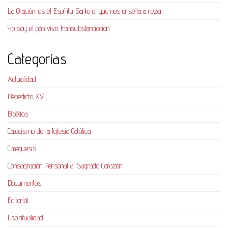
La Oración: es el Espíritu Santo el que nos enseña a rezar.
Yo soy el pan vivo: transubstanciación
Categorías
Actualidad
Benedicto XVI
Bioética
Catecismo de la Iglesia Católica
Catequesis
Consagración Personal al Sagrado Corazón
Documentos
Editorial
Espiritualidad