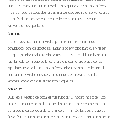
que los siervos que fueron enviados la segunda vez son los profetas
más bien que los apóstoles; y así, si antes está escrito el siervo, cuando
después de lee los siervos, debe entenderse que estos segundos
siervos son los apóstoles.
San Hilario
Los siervos que fueron enviados primeramente a llamar a los
convidados, son los apóstoles. Habían sido enviados para que viniesen
los que ya habían sido invitados antes, esto es, el pueblo de Israel, que
fue llamado por medio de la ley a la gloria eterna. Era propio de los
Apóstoles instar a los que los profetas habían invitado de antemano. Los
que fueron enviados después en condición de maestros, son los
varones apostólicos que sucedieron a aquéllos.
San Agustín
¿Cuál es el vestido de boda, el traje nupcial? El Apóstol nos dice:»Los
preceptos no tienen otro objeto que el amor, que brota del corazón limpio,
de la buena conciencia y de la fe sincera»(1Tm 1,5). Este es el traje de
fiesta. Pero no un amor cualquiera, pues muchas veces parecen amarse