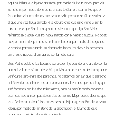
Aquí se infiere a la Iglesia presente, por medio de las nupcias, pero allí
se refiere, por medio de la cena, al convite último y eterno. Porque en
éste entran algunos de los que han de salir, pero de aquél no saldrá ya
el que una vez haya entrado. Y si alguno cree que esto viene a ser lo
mismo, vea que San Lucas pasó en silencio lo que dijo San Mateo
refiriéndose a aquel que no había entrado con el vestido nupcial. No obsta
que por medio del primero se entienda la cena, por medio del segundo,
la comida; porque cuando se almorzaba todos los días a la hora nona
entre los antiguos, el almuerzo se llamaba cena.
Dios Padre celebró las bodas a su propio Hijo cuando unió a Este con la
humanidad en el vientre de la Virgen. Mas como el casamiento no puede
verificarse sino entre dos personas, no debemos pensar que la persona
del Salvador consta de dos personas unidas. Decimos que consta y que
está formada por las dos naturalezas, pero de ningún modo podemos
decir que sea un compuesto de dos personas. Mejor puede decirse que
este Padre rey celebró las bodas para su Hijo rey, asociándole la santa
Iglesia por medio del misterio de la encarnación: el tálamo de este
esposo es el vientre de la Virgen María.