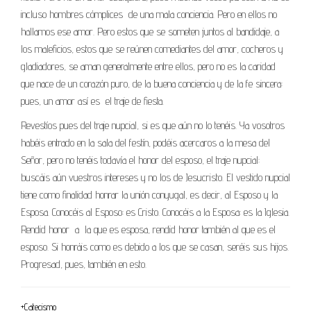
incluso hombres cómplices de una mala conciencia. Pero en ellos no
hallamos ese amor. Pero estos que se someten juntos al bandidaje, a
los maleficios, estos que se reúnen comediantes del amor, cocheros y
gladiadores, se aman generalmente entre ellos, pero no es la caridad
que nace de un corazón puro, de la buena conciencia y de la fe sincera:
pues, un amor así es el traje de fiesta.
Revestíos pues del traje nupcial, si es que aún no lo tenéis. Ya vosotros
habéis entrado en la sala del festín, podéis acercaros a la mesa del
Señor, pero no tenéis todavía el honor del esposo, el traje nupcial:
buscáis aún vuestros intereses y no los de Jesucristo. El vestido nupcial
tiene como finalidad honrar la unión conyugal, es decir, al Esposo y la
Esposa. Conocéis al Esposo: es Cristo. Conocéis a la Esposa: es la Iglesia.
Rendid honor a la que es esposa, rendid honor también al que es el
esposo. Si honráis como es debido a los que se casan, seréis sus hijos.
Progresad, pues, también en esto.
+Catecismo