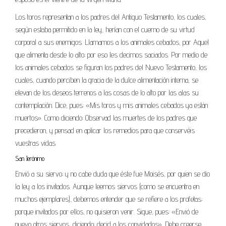
Los toros representan a los padres del Antiguo Testamento, los cuales,
según estaba permitido en la ley, herían con el cuerno de su virtud
corporal a sus enemigos. Llamamos a los animales cebados, por Aquel
que alimenta desde lo alto; por eso les decimos saciados. Por medio de
los animales cebados se figuran los padres del Nuevo Testamento, los
cuales, cuando perciben la gracia de la dulce alimentación interna, se
elevan de los deseos terrenos a las cosas de lo alto por las alas su
contemplación. Dice, pues: «Mis toros y mis animales cebados ya están
muertos». Como diciendo: Observad las muertes de los padres que
precedieron, y pensad en aplicar los remedios para que conservéis
vuestras vidas.
San Jerónimo
Envió a su siervo; y no cabe duda que éste fue Moisés, por quien se dio
la ley a los invitados. Aunque leemos siervos (como se encuentra en
muchos ejemplares), debemos entender que se refiere a los profetas;
porque invitados por ellos, no quisieron venir. Sigue, pues: «Envió de
nuevo otros siervos, diciendo: decid a los convidados». Debe creerse