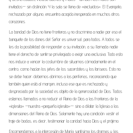
invitados— sin distinción. Y la sala se llena de «excluidos». El Evangelio,
rechazado por alguno, encuentra acogida inesperada en muchos otros
corazones.
La bondad de Dios no tiene fronteras y no discrimina a nadie: por eso el
banquete de los dones del Señor es universal, para todos. A todos se
les da la posibilidad de responder a su invitación, a su llamada; nadie
tiene el derecho de sentirse privilegiado o exigir una exclusiva. Todo esto
nos induce a vencer la costumbre de situarnos cómodamente en el
centro, como hacían los jefes de los sacerdotes y los fariseos. Esto no
se debe hacer; debemos abrirnos a las periferias, reconociendo que
también quien está al margen, incluso ese que es rechazado y
despreciado por la sociedad es objeto de la generosidad de Dios. Todos
estamos llamados a no reducir el Reino de Dios a las fronteras de la
«iglesita» —nuestra «pequeña iglesita»— sino a dilatar la Iglesia a las
dimensiones del Reino de Dios. Solamente hay una condición: vestir el
traje de bodas, es decir, testimoniar la caridad hacia Dios y el prójimo.
Encomendamos a la intercesión de María santísima los dramas y las