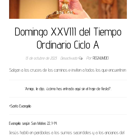
Domingo XXVIII del Tiempo
Ordinario Ciclo A
13 de octubre de 2023
Desactivado
Por
REGNUMDEI
Salgan a los cruces de los caminos e inviten a todos los que encuentren
‘Amigo, le dijo, ¿cómo has entrado aquí sin el traje de fiesta?’.
+Santo Evangelio
Evangelio según San Mateo 22,1-14.
Jesús habló en parábolas a los sumos sacerdotes y a los ancianos del