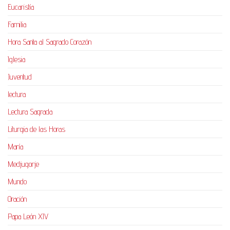
Eucaristía
Familia
Hora Santa al Sagrado Corazón
Iglesia
Juventud
lectura
Lectura Sagrada
Liturgia de las Horas
María
Medjugorje
Mundo
Oración
Papa León XIV