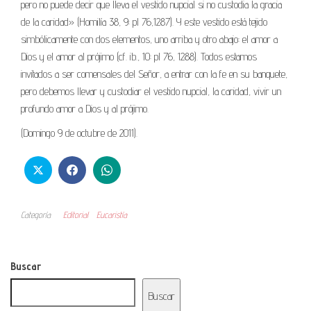
pero no puede decir que lleva el vestido nupcial si no custodia la gracia
de la caridad» (Homilía 38, 9: pl 76,1287). Y este vestido está tejido
simbólicamente con dos elementos, uno arriba y otro abajo: el amor a
Dios y el amor al prójimo (cf. ib., 10: pl 76, 1288). Todos estamos
invitados a ser comensales del Señor, a entrar con la fe en su banquete,
pero debemos llevar y custodiar el vestido nupcial, la caridad, vivir un
profundo amor a Dios y al prójimo.
(Domingo 9 de octubre de 2011).
Categoría
Editorial
Eucaristía
Buscar
Buscar