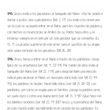
545:
Jesús invita a los pecadores al banquete del Reino: «No he venido a
llamar a justos sino a pecadores» (Mc 2, 17). Les invita a la conversión,
sin la cual no se puede entrar en el Reino, pero les muestra de palabra y
con hechos la misericordia sin límites de su Padre hacia ellos y la
inmensa «alegría en el cielo por un solo pecador que se convierta» (Lc
15, 7). La prueba suprema de este amor será el sacrificio de su propia
vida «para remisión de los pecados» (Mt 26, 28).
546:
Jesús llama a entrar en el Reino a través de las parábolas, rasgo
típico de su enseñanza (ver Mc 4, 33-34). Por medio de ellas invita al
banquete del Reino (ver Mt 22, 1-14), pero exige también una elección
radical para alcanzar el Reino, es necesario darlo todo (ver Mt 13, 44-
45); las palabras no bastan, hacen falta obras (ver Mt 21, 28-32). Las
parábolas son como un espejo para el hombre: ¿acoge la palabra como
un suelo duro o como una buena tierra (ver Mt 13, 3-9)? ¿Qué hace con
los talentos recibidos (ver Mt 25, 14-30)? Jesús y la presencia del Reino
en este mundo están secretamente en el corazón de las parábolas. Es