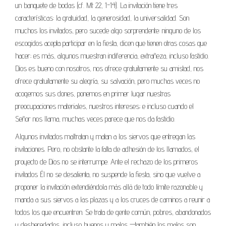
un banquete de bodas (cf. Mt 22, 1-14). La invitación tiene tres
características: la gratuidad, la generosidad, la universalidad. Son
muchos los invitados, pero sucede algo sorprendente: ninguno de los
escogidos acepta participar en la fiesta, dicen que tienen otras cosas que
hacer; es más, algunos muestran indiferencia, extrañeza, incluso fastidio.
Dios es bueno con nosotros, nos ofrece gratuitamente su amistad, nos
ofrece gratuitamente su alegría, su salvación, pero muchas veces no
acogemos sus dones, ponemos en primer lugar nuestras
preocupaciones materiales, nuestros intereses; e incluso cuando el
Señor nos llama, muchas veces parece que nos da fastidio.
Algunos invitados maltratan y matan a los siervos que entregan las
invitaciones. Pero, no obstante la falta de adhesión de los llamados, el
proyecto de Dios no se interrumpe. Ante el rechazo de los primeros
invitados Él no se desalienta, no suspende la fiesta, sino que vuelve a
proponer la invitación extendiéndola más allá de todo límite razonable y
manda a sus siervos a las plazas y a los cruces de caminos a reunir a
todos los que encuentren. Se trata de gente común, pobres, abandonados
y desheredados, incluso buenos y malos —también los malos son