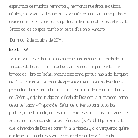
esperanzas de muchos hermanos y hermanas nuestros, excluidos,
débiles, rechazados, despreciados, también los que son perseguidos a
causa de la fe, e invocamos su protección también sobre los trabajos del
Sínodo de los obispos reunido en estos días en el Vaticano.
(Domingo 12 de octubre de 2014).
Benedicto XVI
La liturgia de este domingo nos propone una parábola que habla de un
banquete de bodas al que muchos son invitados. La primera lectura,
tomada del libro de Isaías, prepara este tema, porque habla del banquete
de Dios. La imagen del banquete aparece a menudo en las Escrituras
para indicar la alegría en la comunión y en la abundancia de los dones
del Señor, y deja intuir algo de la fiesta de Dios con la humanidad, como
describe Isaías: «Preparará el Señor del universo para todos los
pueblos, en este monte, un festín de manjares suculentos…, de vinos de
solera; manjares exquisito, vinos refinados» (Is 25, 6). El profeta añade
que la intención de Dios es poner fin a la tristeza y a la vergüenza; quiere
que todos los hombres vivan felices en el amor hacia él y en la