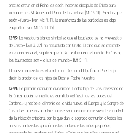
preciso entrar en el Reino, es decir, hacerse discípulo de Cristo para
«conocer los Misterios del Reino de los cielos» (Mt 13, 11). Para los que
están «fuera» (ver Mc 4, 11), la enseñanza de las parábolas es algo
enigmático (ver Mt 13, 10-15).
1243:
La vestidura blanca simboliza que el bautizado se ha «revestido
de Cristo» (Gal 3, 27): ha resucitado con Cristo. El cirio que se enciende
en el cirio pascual, significa que Cristo ha iluminado al neófito. En Cristo,
los bautizados son «la luz del mundo» (Mt 5, 14).
El nuevo bautizado es ahora hijo de Dios en el Hijo Único. Puede ya
decir la oración de los hijos de Dios: el Padre Nuestro.
1244:
La primera comunión eucarística. Hecho hijo de Dios, revestido de
la túnica nupcial, el neófito es admitido «al festín de las bodas del
Cordero» y recibe el alimento de la vida nueva, el Cuerpo y la Sangre de
Cristo. Las Iglesias orientales conservan una conciencia viva de la unidad
de la iniciación cristiana, por lo que dan la sagrada comunión a todos los
nuevos bautizados y confirmados, incluso a los niños pequeños,
recordando las palabras del Señor: «Dejad que los niños vengan a mí,