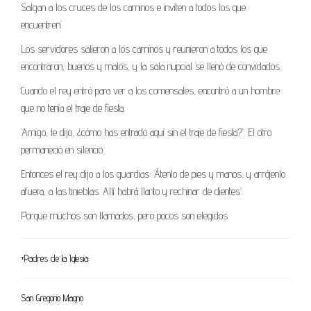
Salgan a los cruces de los caminos e inviten a todos los que
encuentren’.
Los servidores salieron a los caminos y reunieron a todos los que
encontraron, buenos y malos, y la sala nupcial se llenó de convidados.
Cuando el rey entró para ver a los comensales, encontró a un hombre
que no tenía el traje de fiesta.
‘Amigo, le dijo, ¿cómo has entrado aquí sin el traje de fiesta?’. El otro
permaneció en silencio.
Entonces el rey dijo a los guardias: ‘Átenlo de pies y manos, y arrójenlo
afuera, a las tinieblas. Allí habrá llanto y rechinar de dientes’.
Porque muchos son llamados, pero pocos son elegidos.
+Padres de la Iglesia:
San Gregorio Magno