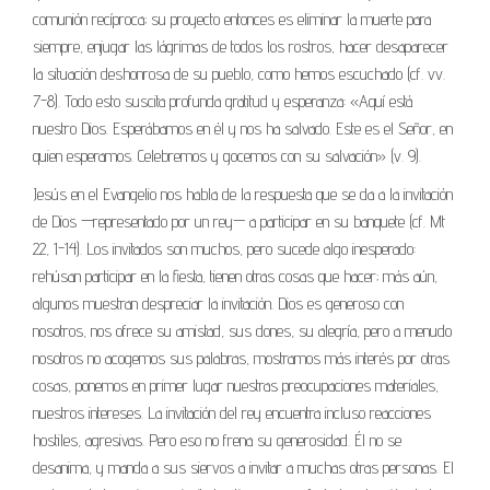
comunión recíproca; su proyecto entonces es eliminar la muerte para
siempre, enjugar las lágrimas de todos los rostros, hacer desaparecer
la situación deshonrosa de su pueblo, como hemos escuchado (cf. vv.
7-8). Todo esto suscita profunda gratitud y esperanza: «Aquí está
nuestro Dios. Esperábamos en él y nos ha salvado. Este es el Señor, en
quien esperamos. Celebremos y gocemos con su salvación» (v. 9).
Jesús en el Evangelio nos habla de la respuesta que se da a la invitación
de Dios —representado por un rey— a participar en su banquete (cf. Mt
22, 1-14). Los invitados son muchos, pero sucede algo inesperado:
rehúsan participar en la fiesta, tienen otras cosas que hacer; más aún,
algunos muestran despreciar la invitación. Dios es generoso con
nosotros, nos ofrece su amistad, sus dones, su alegría, pero a menudo
nosotros no acogemos sus palabras, mostramos más interés por otras
cosas, ponemos en primer lugar nuestras preocupaciones materiales,
nuestros intereses. La invitación del rey encuentra incluso reacciones
hostiles, agresivas. Pero eso no frena su generosidad. Él no se
desanima, y manda a sus siervos a invitar a muchas otras personas. El