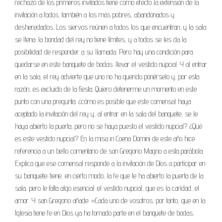
rechazo de los primeros invitados tiene como efecto la extensión de la
invitación a todos, también a los más pobres, abandonados y
desheredados. Los siervos reúnen a todos los que encuentran, y la sala
se llena: la bondad del rey no tiene límites, y a todos se les da la
posibilidad de responder a su llamada. Pero hay una condición para
quedarse en este banquete de bodas: llevar el vestido nupcial. Y al entrar
en la sala, el rey advierte que uno no ha querido ponérselo y, por esta
razón, es excluido de la fiesta. Quiero detenerme un momento en este
punto con una pregunta: ¿cómo es posible que este comensal haya
aceptado la invitación del rey y, al entrar en la sala del banquete, se le
haya abierto la puerta, pero no se haya puesto el vestido nupcial? ¿Qué
es este vestido nupcial? En la misa in Coena Domini de este año hice
referencia a un bello comentario de san Gregorio Magno a esta parábola.
Explica que ese comensal responde a la invitación de Dios a participar en
su banquete; tiene, en cierto modo, la fe que le ha abierto la puerta de la
sala, pero le falta algo esencial: el vestido nupcial, que es la caridad, el
amor. Y san Gregorio añade: «Cada uno de vosotros, por tanto, que en la
Iglesia tiene fe en Dios ya ha tomado parte en el banquete de bodas,