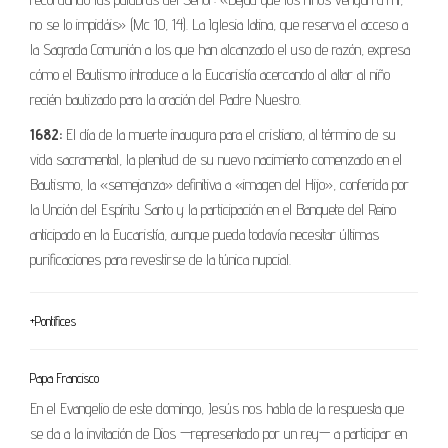
no se lo impidáis» (Mc 10, 14). La Iglesia latina, que reserva el acceso a
la Sagrada Comunión a los que han alcanzado el uso de razón, expresa
cómo el Bautismo introduce a la Eucaristía acercando al altar al niño
recién bautizado para la oración del Padre Nuestro.
1682:
El día de la muerte inaugura para el cristiano, al término de su
vida sacramental, la plenitud de su nuevo nacimiento comenzado en el
Bautismo, la «semejanza» definitiva a «imagen del Hijo», conferida por
la Unción del Espíritu Santo y la participación en el Banquete del Reino
anticipado en la Eucaristía, aunque pueda todavía necesitar últimas
purificaciones para revestirse de la túnica nupcial.
+Pontífices
Papa Francisco
En el Evangelio de este domingo, Jesús nos habla de la respuesta que
se da a la invitación de Dios —representado por un rey— a participar en