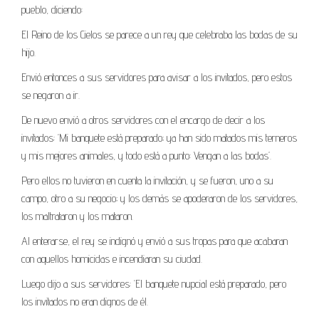
pueblo, diciendo:
El Reino de los Cielos se parece a un rey que celebraba las bodas de su
hijo.
Envió entonces a sus servidores para avisar a los invitados, pero estos
se negaron a ir.
De nuevo envió a otros servidores con el encargo de decir a los
invitados: ‘Mi banquete está preparado; ya han sido matados mis terneros
y mis mejores animales, y todo está a punto: Vengan a las bodas’.
Pero ellos no tuvieron en cuenta la invitación, y se fueron, uno a su
campo, otro a su negocio; y los demás se apoderaron de los servidores,
los maltrataron y los mataron.
Al enterarse, el rey se indignó y envió a sus tropas para que acabaran
con aquellos homicidas e incendiaran su ciudad.
Luego dijo a sus servidores: ‘El banquete nupcial está preparado, pero
los invitados no eran dignos de él.