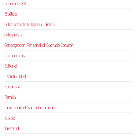
Benedicto XVI
Bioética
Catecismo de la Iglesia Católica
Catequesis
Consagración Personal al Sagrado Corazón
Documentos
Editorial
Espiritualidad
Eucaristía
Familia
Hora Santa al Sagrado Corazón
Iglesia
Juventud