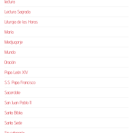
lectura
Lectura Sagrada
Liturgia de las Horas
María
Medjugorje
Mundo
Oración
Papa León XIV
S.S. Papa Francisco
Sacerdote
San Juan Pablo II
Santa Biblia
Santa Sede
Sin categoría