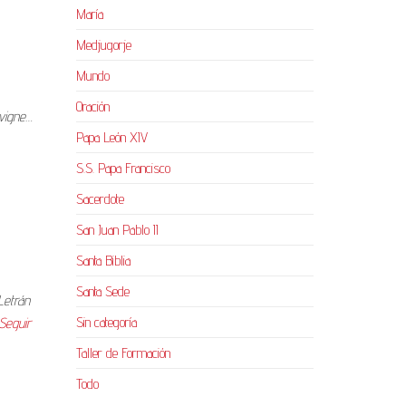
María
Medjugorje
Mundo
Oración
ovigne…
Papa León XIV
S.S. Papa Francisco
Sacerdote
San Juan Pablo II
Santa Biblia
Santa Sede
Letrán
Sin categoría
Seguir
Taller de Formación
Todo