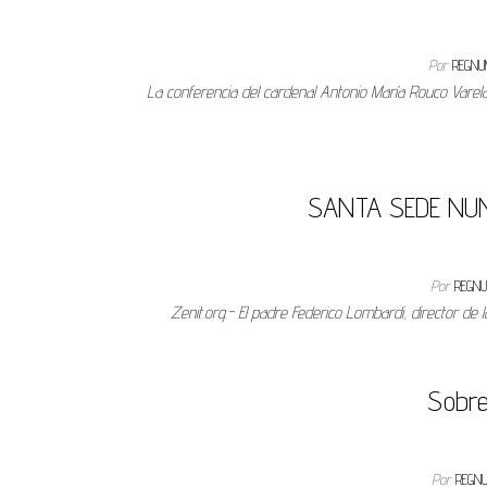
Por
REGNU
La conferencia del cardenal Antonio María Rouco Varel
SANTA SEDE NU
Por
REGN
Zenit.org.- El padre Federico Lombardi, director d
Sobre
Por
REGN