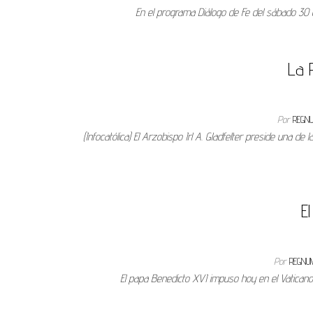
En el programa Diálogo de Fe del sábado 30 de
La 
Por
REGN
(Infocatólica) El Arzobispo Irl A. Gladfelter preside una de
E
Por
REGNU
El papa Benedicto XVI impuso hoy en el Vatican