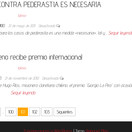
CONTRA PEDERASTIA ES NECESARIA
Iglesia
MDEI
31 de mayo de 2011
Desactivado
 para los casos de pederastia es una medida «necesaria», tal y…
Seguir leyend
leno recibe premio internacional
Iglesia
EI
21 de noviembre de 2010
Desactivado
dre Hugo Ríos, misionero claretiano chileno, el premio “Giorgio La Pira” con ocasi
Seguir leyendo
…
100
101
102
103
Siguientes
Funciona gracias a
WordPress
|
Tema:
Balanced Blog