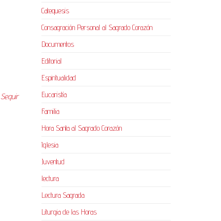
Catequesis
Consagración Personal al Sagrado Corazón
Documentos
Editorial
Espiritualidad
Eucaristía
…
Seguir
Familia
Hora Santa al Sagrado Corazón
Iglesia
Juventud
lectura
Lectura Sagrada
Liturgia de las Horas