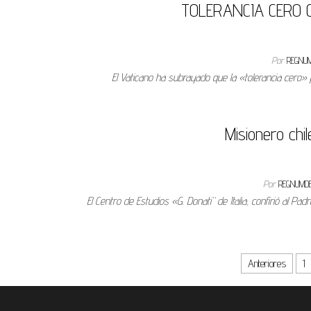
TOLERANCIA CERO 
Por
REGNU
El Vaticano ha subrayado que la «tolerancia cero»
Misionero chi
Por
REGNUMD
El Centro de Estudios «G. Donati” de Italia, confirió al Pa
Paginación de entradas
Anteriores
1