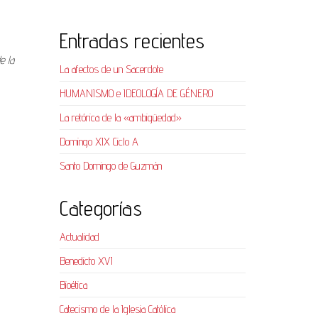
Entradas recientes
e la
La afectos de un Sacerdote
HUMANISMO e IDEOLOGÍA DE GÉNERO
La retórica de la «ambigüedad»
Domingo XIX Ciclo A
Santo Domingo de Guzmán
Categorías
Actualidad
Benedicto XVI
Bioética
Catecismo de la Iglesia Católica