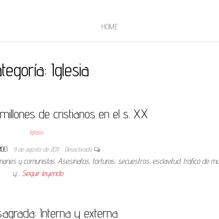
HOME
tegoría:
Iglesia
illones de cristianos en el s. XX
Iglesia
MDEI
9 de agosto de 2011
Desactivado
nes y comunistas. Asesinatos, torturas, secuestros, esclavitud, tráfico de m
y…
Seguir leyendo
sagrada: Interna y externa