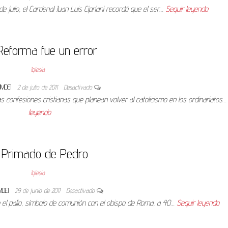
 julio, el Cardenal Juan Luis Cipriani recordó que el ser…
Seguir leyendo
Reforma fue un error
Iglesia
UMDEI
2 de julio de 2011
Desactivado
 las confesiones cristianas que planean volver al catolicismo en los ordinariatos
leyendo
l Primado de Pedro
Iglesia
MDEI
29 de junio de 2011
Desactivado
o el palio, símbolo de comunión con el obispo de Roma, a 40…
Seguir leyendo