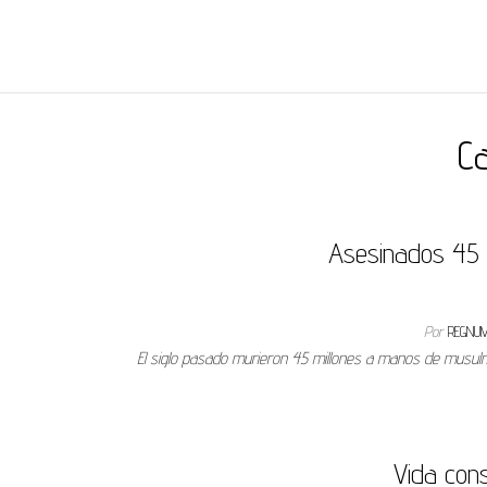
REGNUMDEI
Ca
Asesinados 45 m
Por
REGNU
El siglo pasado murieron 45 millones a manos de musulma
Vida con