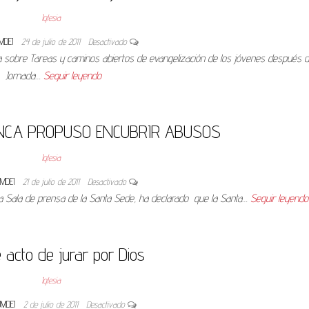
Iglesia
MDEI
24 de julio de 2011
Desactivado
a sobre Tareas y caminos abiertos de evangelización de los jóvenes después d
Jornada…
Seguir leyendo
NCA PROPUSO ENCUBRIR ABUSOS
Iglesia
UMDEI
21 de julio de 2011
Desactivado
e la Sala de prensa de la Santa Sede, ha declarado que la Santa…
Seguir leyendo
 acto de jurar por Dios
Iglesia
UMDEI
2 de julio de 2011
Desactivado