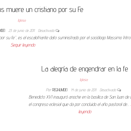
s muere un cristiano por su Fe
Iglesia
MDEI
23 de junio de 2011
Desactivado
or su fe”, es el escalofriante dato suministrado por el sociólogo Massimo Intr
Seguir leyendo
La alegría de engendrar en la fe
Iglesia
Por
REGNUMDEI
14 de junio de 2011
Desactivado
Benedicto XVI inauguró anoche en la basílica de San Juan de 
el congreso eclesial que da por concluido el año pastoral de…
leyendo