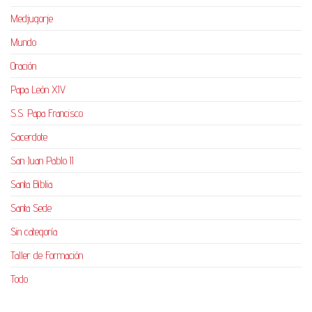
Medjugorje
Mundo
Oración
Papa León XIV
S.S. Papa Francisco
Sacerdote
San Juan Pablo II
Santa Biblia
Santa Sede
Sin categoría
Taller de Formación
Todo