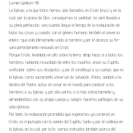
Lumen Gentium 48
La Iglesia, a la que todos hemos sido llamados en Cristo Jesús y en la
cual, por la gracia de Dios, consegui­mos la santidad, no será llevada a
su plena perfección, si­no cuando llegue el tiempo de la restauración de
todas las cosas y cuando, con el género humano, también el uni­verso
entero –que está íntimamente unido al hombre y por él alcanza su fin–
será perfectamente renovado en Cristo.
Porque Cristo, levantado en alto sobre la tierra, atrajo hacia sí a todos los
hombres; habiendo resucitado de entre los muertos, envió su Espíritu
vivificador sobre sus discípulos, y por él constituyó a su cuerpo, que es
la Igle­sia, como sacramento universal de salvación. Ahora, sen­tado a la
diestra del Padre, actúa sin cesar en el mundo para conducir a los
hombres a su Iglesia, y por ella unir­los a sí más estrechamente y,
alimentándolos con su pro­pio cuerpo y sangre, hacerlos partícipes de su
vida glo­riosa.
Por tanto, la restauración prometida que esperamos ya comenzó en
Cristo, es impulsada con la venida del Espí­ritu Santo y por él continúa en
la Iglesia, en la cual, por la fe, somos instruidos también acerca del