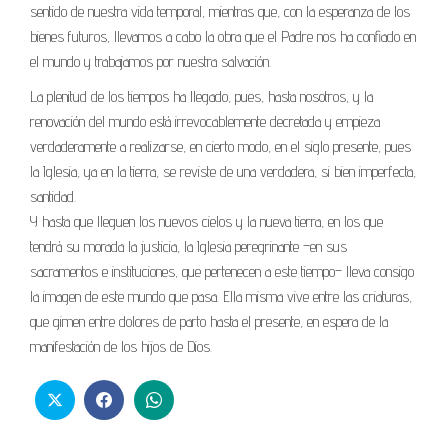
sentido de nuestra vida temporal, mientras que, con la esperanza de los
bienes futuros, llevamos a cabo la obra que el Padre nos ha confiado en
el mundo y trabajamos por nuestra salvación.
La plenitud de los tiempos ha llegado, pues, hasta nosotros, y la
renovación del mundo está irrevocable­mente decretada y empieza
verdaderamente a realizarse, en cierto modo, en el siglo presente, pues
la Iglesia, ya en la tierra, se reviste de una verdadera, si bien imperfecta,
santidad.
Y hasta que lleguen los nuevos cielos y la nueva tierra, en los que
tendrá su morada la justicia, la Iglesia pere­grinante –en sus
sacramentos e instituciones, que perte­necen a este tiempo– lleva consigo
la imagen de este mundo que pasa. Ella misma vive entre las criaturas,
que gimen entre dolores de parto hasta el presente, en espera de la
manifestación de los hijos de Dios.