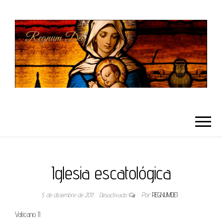
REGNUMDEI
Iglesia escatológica
5 de diciembre de 2011
Desactivado
Por
REGNUMDEI
Vaticano II