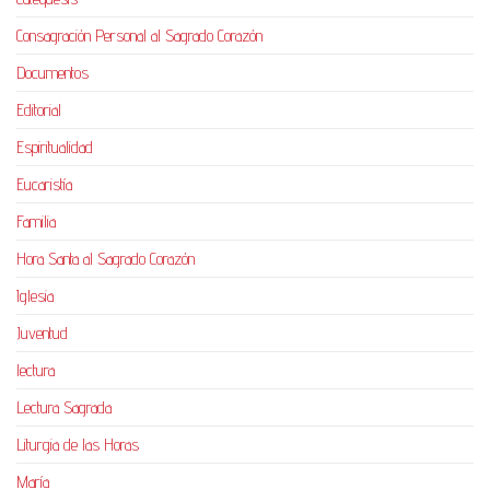
Consagración Personal al Sagrado Corazón
Documentos
Editorial
Espiritualidad
Eucaristía
Familia
Hora Santa al Sagrado Corazón
Iglesia
Juventud
lectura
Lectura Sagrada
Liturgia de las Horas
María