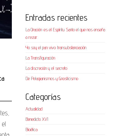
Entradas recientes
La Oración: es el Espíritu Santo el que nos enseña
a rezar.
Yo soy el pan vivo: transubstanciación
La Transfiguración
La discreción y el secreto
ca
De Pelagianismos y Gnosticismo
Categorías
Actualidad
tes,
Benedicto XVI
 el
Bioética
enta