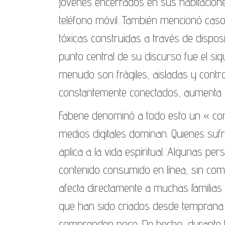
jóvenes encerrados en sus habitacio
teléfono móvil. También mencionó caso
tóxicas construidas a través de disposi
punto central de su discurso fue el sigu
menudo son frágiles, aisladas y control
constantemente conectados, aumenta l
Fabene denominó a todo esto un « con
medios digitales dominan. Quienes suf
aplica a la vida espiritual. Algunas p
contenido consumido en línea, sin comu
afecta directamente a muchas familias 
que han sido criados desde temprana 
comprenden poco. De hecho, durante l