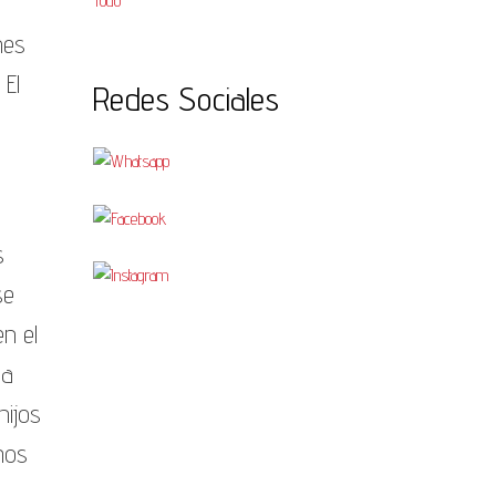
Todo
nes
 El
Redes Sociales
s
se
n el
ma
hijos
mos