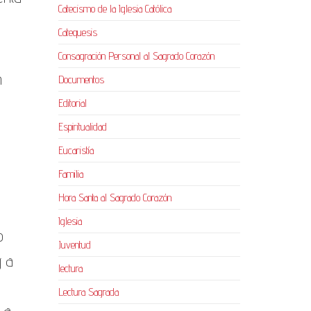
Catecismo de la Iglesia Católica
Catequesis
Consagración Personal al Sagrado Corazón
n
Documentos
Editorial
Espiritualidad
Eucaristía
Familia
Hora Santa al Sagrado Corazón
Iglesia
o
Juventud
y a
lectura
Lectura Sagrada
 a