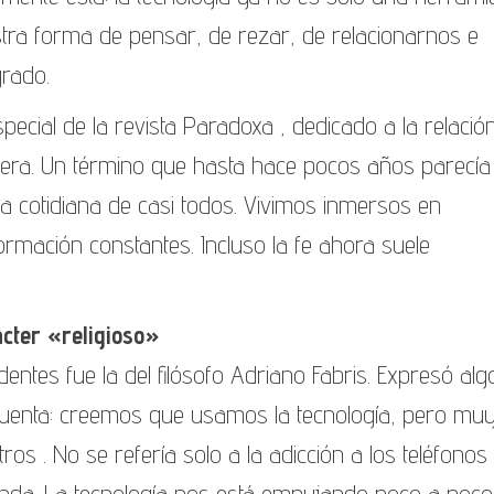
stra forma de pensar, de rezar, de relacionarnos e
grado.
pecial de la revista Paradoxa , dedicado a la relació
fosfera. Un término que hasta hace pocos años parecía
da cotidiana de casi todos. Vivimos inmersos en
formación constantes. Incluso la fe ahora suele
ácter «religioso»
ntes fue la del filósofo Adriano Fabris. Expresó alg
uenta: creemos que usamos la tecnología, pero mu
os . No se refería solo a la adicción a los teléfonos
funda. La tecnología nos está empujando poco a poco