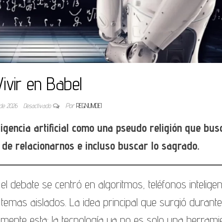
Vivir en Babel
 de 2026
Desactivado
Por
REGNUMDEI
eligencia artificial como una pseudo religión que bus
 de relacionarnos e incluso buscar lo sagrado.
el debate se centró en algoritmos, teléfonos inteligen
mo temas aislados. La idea principal que surgió durante
mente esta: la tecnología ya no es solo una herrami