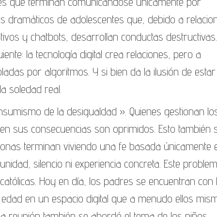
nes que terminan comunicándose únicamente por
s dramáticos de adolescentes que, debido a relacio
tivos y chatbots, desarrollan conductas destructivas.
iente: la tecnología digital crea relaciones, pero a
adas por algoritmos. Y si bien da la ilusión de estar
a soledad real.
sumismo de la desigualdad ». Quienes gestionan lo
ren sus consecuencias son oprimidos. Esto también 
ersonas terminan viviendo una fe basada únicamente e
nidad, silencio ni experiencia concreta. Este proble
católicas. Hoy en día, los padres se encuentran con 
edad en un espacio digital que a menudo ellos mis
a reunión también se abordó el tema de los niños