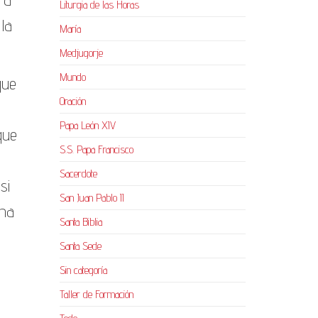
Liturgia de las Horas
 la
María
Medjugorje
Mundo
que
Oración
Papa León XIV
que
S.S. Papa Francisco
Sacerdote
si
San Juan Pablo II
una
Santa Biblia
Santa Sede
Sin categoría
Taller de Formación