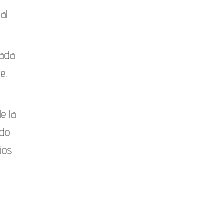
al
cada
e.
e la
ndo
ios