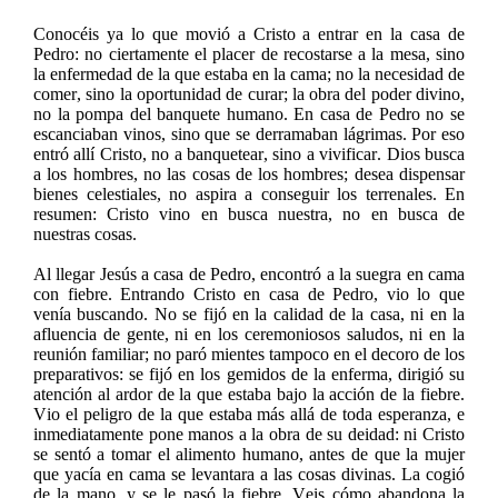
Conocéis ya lo que movió a Cristo a entrar en la casa de
Pedro: no ciertamente el placer de recostarse a la mesa, sino
la enfermedad de la que estaba en la cama; no la necesidad de
comer, sino la oportunidad de curar; la obra del poder divino,
no la pompa del banquete humano. En casa de Pedro no se
escanciaban vinos, sino que se derramaban lágrimas. Por eso
entró allí Cristo, no a banquetear, sino a vivificar. Dios busca
a los hombres, no las cosas de los hombres; desea dispensar
bienes celestiales, no aspira a conseguir los terrenales. En
resumen: Cristo vino en busca nuestra, no en busca de
nuestras cosas.
Al llegar Jesús a casa de Pedro, encontró a la suegra en cama
con fiebre. Entrando Cristo en casa de Pedro, vio lo que
venía buscando. No se fijó en la calidad de la casa, ni en la
afluencia de gente, ni en los ceremoniosos saludos, ni en la
reunión familiar; no paró mientes tampoco en el decoro de los
preparativos: se fijó en los gemidos de la enferma, dirigió su
atención al ardor de la que estaba bajo la acción de la fiebre.
Vio el peligro de la que estaba más allá de toda esperanza, e
inmediatamente pone manos a la obra de su deidad: ni Cristo
se sentó a tomar el alimento humano, antes de que la mujer
que yacía en cama se levantara a las cosas divinas. La cogió
de la mano, y se le pasó la fiebre. Veis cómo abandona la