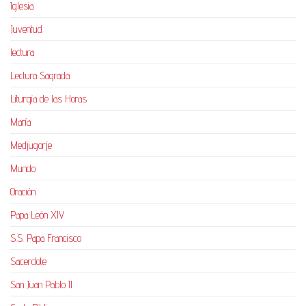
Iglesia
Juventud
lectura
Lectura Sagrada
Liturgia de las Horas
María
Medjugorje
Mundo
Oración
Papa León XIV
S.S. Papa Francisco
Sacerdote
San Juan Pablo II