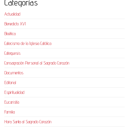
Categorías
Actualidad
Benedicto XVI
Bioética
Catecismo de la Iglesia Católica
Catequesis
Consagración Personal al Sagrado Corazón
Documentos
Editorial
Espiritualidad
Eucaristía
Familia
Hora Santa al Sagrado Corazón