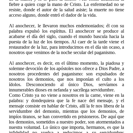
fiebre a quien coge la mano de Cristo. La enfermedad no se
resiste, donde el autor de la salud asiste; la muerte no tiene
acceso alguno, donde entró el dador de la vida.
Al anochecer, le llevaron muchos endemoniados; él con su
palabra expulsó los espíritus. El anochecer se produce al
acabarse el día del siglo, cuando el mundo bascula hacia la
puesta de la luz de los tiempos. Al caer de la tarde viene el
restaurador de la luz, para introducirnos en el día sin ocaso, a
nosotros que venimos de la noche secular del paganismo.
Al anochecer, es decir, en el último momento, la piadosa y
solemne devoción de los apóstoles nos ofrece a Dios Padre, a
nosotros procedentes del paganismo: son expulsados de
nosotros los demonios, que nos imponían el culto a los
ídolos. Desconociendo al único Dios, servíamos a
innumerables dioses en nefanda y sacrílega servidumbre.
Como Cristo ya no viene a nosotros en la carne, viene en la
palabra: y dondequiera que la fe nace del mensaje, y el
mensaje consiste en hablar de Cristo, allí la fe nos libera de la
servidumbre del demonio, mientras que los demonios, de
impíos tiranos, se han convertido en prisioneros. De aquí que
los demonios, sometidos a nuestro poder, son atormentados a
nuestra voluntad. Lo único que importa, hermanos, es que la
infidelidad no vuelva a reducirnos a su servidumbre: