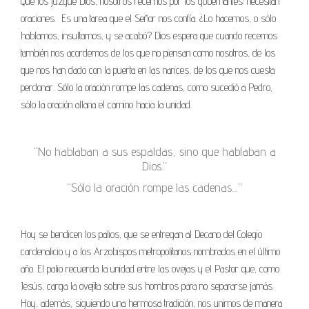
Que los juzgue Dios, nosotros recemos por los gobernantes: necesitan
oraciones.
Es una tarea que el Señor nos confía. ¿Lo hacemos, o sólo
hablamos, insultamos, y se acabó? Dios espera que cuando recemos
también nos acordemos de los que no piensan como nosotros, de los
que nos han dado con la puerta en las narices, de los que nos cuesta
perdonar. Sólo la oración rompe las cadenas, como sucedió a Pedro,
sólo la oración allana el camino hacia la unidad.
“No hablaban a sus espaldas, sino que hablaban a
Dios.”
“Sólo la oración rompe las cadenas…”
Hoy se bendicen los palios, que se entregan al Decano del Colegio
cardenalicio y a los Arzobispos metropolitanos nombrados en el último
año. El palio recuerda la unidad entre las ovejas y el Pastor que, como
Jesús, carga la ovejita sobre sus hombros para no separarse jamás.
Hoy, además, siguiendo una hermosa tradición, nos unimos de manera