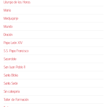
Liturgia de las Horas
María
Medjugorje
Mundo
Oración
Papa León XIV
S.S. Papa Francisco
Sacerdote
San Juan Pablo II
Santa Biblia
Santa Sede
Sin categoría
Taller de Formación