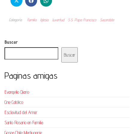
Categoría
Familia
Iglesia
Juventud
S.S. Papa Francisco
Sacerdote
Buscar
Buscar
Paginas amigas
Evangelio Diario
Cine Católico
Esclavitud del Amor
Santo Rosario en Familia
Gospa Chile Medjugorje