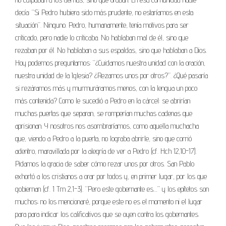
decía: “Si Pedro hubiera sido más prudente, no estaríamos en esta
situación”. Ninguno. Pedro, humanamente, tenía motivos para ser
criticado, pero nadie lo criticaba. No hablaban mal de él, sino que
rezaban por él. No hablaban a sus espaldas, sino que hablaban a Dios.
Hoy podemos preguntarnos: “¿Cuidamos nuestra unidad con la oración,
nuestra unidad de la Iglesia? ¿Rezamos unos por otros?”. ¿Qué pasaría
si rezáramos más y murmuráramos menos, con la lengua un poco
más contenida? Como le sucedió a Pedro en la cárcel: se abrirían
muchas puertas que separan, se romperían muchas cadenas que
aprisionan. Y nosotros nos asombraríamos, como aquella muchacha
que, viendo a Pedro a la puerta, no lograba abrirle, sino que corrió
adentro, maravillada por la alegría de ver a Pedro (cf. Hch 12,10-17).
Pidamos la gracia de saber cómo rezar unos por otros. San Pablo
exhortó a los cristianos a orar por todos y, en primer lugar, por los que
gobiernan (cf. 1 Tm 2,1-3). “Pero este gobernante es…” y los epítetos son
muchos; no los mencionaré, porque este no es el momento ni el lugar
para para indicar los calificativos que se oyen contra los gobernantes.