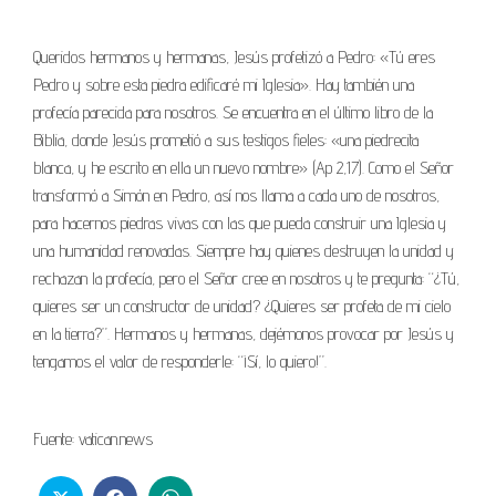
Queridos hermanos y hermanas, Jesús profetizó a Pedro: «Tú eres
Pedro y sobre esta piedra edificaré mi Iglesia». Hay también una
profecía parecida para nosotros. Se encuentra en el último libro de la
Biblia, donde Jesús prometió a sus testigos fieles: «una piedrecita
blanca, y he escrito en ella un nuevo nombre» (Ap 2,17). Como el Señor
transformó a Simón en Pedro, así nos llama a cada uno de nosotros,
para hacernos piedras vivas con las que pueda construir una Iglesia y
una humanidad renovadas. Siempre hay quienes destruyen la unidad y
rechazan la profecía, pero el Señor cree en nosotros y te pregunta: “¿Tú,
quieres ser un constructor de unidad? ¿Quieres ser profeta de mi cielo
en la tierra?”. Hermanos y hermanas, dejémonos provocar por Jesús y
tengamos el valor de responderle: “¡Sí, lo quiero!”.
Fuente: vatican.news