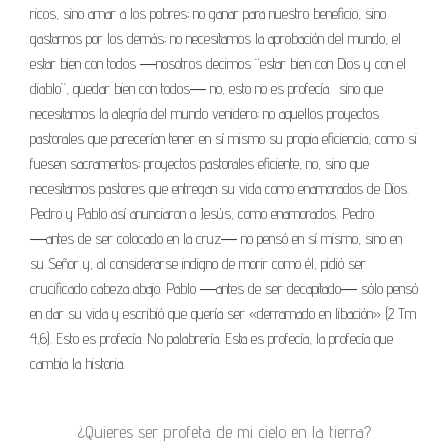
ricos, sino amar a los pobres; no ganar para nuestro beneficio, sino
gastarnos por los demás; no necesitamos la aprobación del mundo, el
estar bien con todos ―nosotros decimos “estar bien con Dios y con el
diablo”, quedar bien con todos― no, esto no es profecía.
sino que
necesitamos la alegría del mundo venidero; no aquellos proyectos
pastorales que parecerían tener en sí mismo su propia eficiencia, como si
fuesen sacramentos; proyectos pastorales eficiente, no, sino que
necesitamos pastores que entregan su vida como enamorados de Dios.
Pedro y Pablo así anunciaron a Jesús, como enamorados. Pedro
―antes de ser colocado en la cruz― no pensó en sí mismo, sino en
su Señor y, al considerarse indigno de morir como él, pidió ser
crucificado cabeza abajo. Pablo ―antes de ser decapitado― sólo pensó
en dar su vida y escribió que quería ser «derramado en libación» (2 Tm
4,6). Esto es profecía. No palabrería. Esta es profecía, la profecía que
cambia la historia.
¿Quieres ser profeta de mi cielo en la tierra?