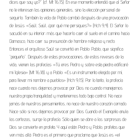
dices que soy yo?” (cf. Mt 16,15). En ese momento entendió que al Señor
no le interesan las opiniones generales, sino la elección personal de
seguirlo. También la vida de Pablo cambió después de una provocación
de Jesús: «Saúl, Saúl, ¿por qué me persigues?» (Hch 9,4). El Señor lo
sacudió en su interior; más que hacerlo caer al suelo en el camino hacia
Damasco, hizo caer su presunción de hombre religioso y recto.
Entonces el orgulloso Saúl se convirtió en Pablo: Pablo, que significa
“pequeño”. Después de estas provocaciones, de estos reveses de la
vida, vienen las profecías: «Tú eres Pedro y sobre esta piedra edificaré
mi Iglesia» (Mt 16,18); y a Pablo: «Es un instrumento elegido por mí,
para llevar mi nombre a pueblos» (Hch 9,15). Por lo tanto, la profecía
nace cuando nos dejamos provocar por Dios; no cuando manejamos
nuestra propia tranquilidad y mantenemos todo bajo control. No nace
jamás de nuestros pensamientos, no nace de nuestro corazón cerrado.
Nace sólo si nos dejamos provocar por Dios. Cuando el Evangelio anula
las certezas, surge la profecía. Sólo quien se abre a las sorpresas de
Dios se convierte en profeta. Y aquí están Pedro y Pablo, profetas que
ven más allá: Pedro es el primero que proclama que Jesús es «el