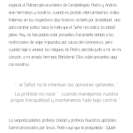
especial al Patriarcado ecuménico de Constantinopla. Pedro y Andrés
eran hermanos y nosotros, cuando es posible, intercambiamos visitas
fraternas en los respectivos días festivos: no tanto por amabilidad, sino
para caminar juntos hacia la meta que el Señor nos indica: la unidad
plena. Hoy, no han podido estar presentes físicamente debido a las
restricciones de viajar impuestas por causa del coronavirus, pero
cuando bajé a venerar las reliquias de Pedro, percibía junto a mí, en mi
corazón, a mi amado hermano Bartolomé. Ellos están presentes aquí,
con nosotros.
“…al Señor no le interesan las opiniones generales…”
La profecía no nace: “…cuando manejamos nuestra
propia tranquilidad y mantenemos todo bajo control…”
La segunda palabra, profecía. Unidad y profecía. Nuestros apóstoles
fueron provocados por Jesús. Pedro oyó que le preguntaba: “¿Quién