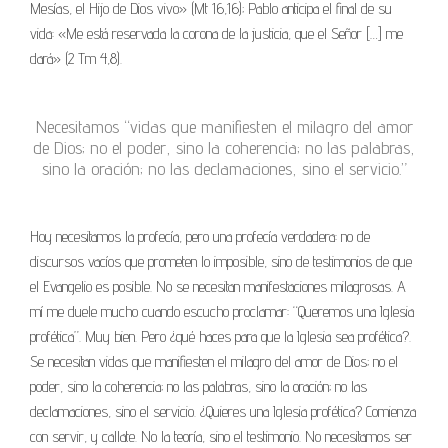
Mesías, el Hijo de Dios vivo» (Mt 16,16); Pablo anticipa el final de su
vida: «Me está reservada la corona de la justicia, que el Señor […] me
dará» (2 Tm 4,8).
Necesitamos “vidas que manifiesten el milagro del amor
de Dios; no el poder, sino la coherencia; no las palabras,
sino la oración; no las declamaciones, sino el servicio.”
Hoy necesitamos la profecía, pero una profecía verdadera: no de
discursos vacíos que prometen lo imposible, sino de testimonios de que
el Evangelio es posible. No se necesitan manifestaciones milagrosas. A
mí me duele mucho cuando escucho proclamar: “Queremos una Iglesia
profética”. Muy bien. Pero ¿qué haces para que la Iglesia sea profética?.
Se necesitan vidas que manifiesten el milagro del amor de Dios; no el
poder, sino la coherencia; no las palabras, sino la oración; no las
declamaciones, sino el servicio. ¿Quieres una Iglesia profética? Comienza
con servir, y callate. No la teoría, sino el testimonio. No necesitamos ser