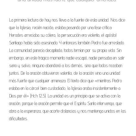
La primera lectura de hoy nos lleva a la fuente de esta unidad. Nos dice
que la Iglesia, recién nacida, estaba pasando por una fase crítica:
Herodes arreciaba su cólera, la persecución era violenta, el apóstol
Santiago había sido asesinado. Y entonces también Pedro fue arrestado.
La comunidad parecía decapitada, todos temían por su propia vida. Sin
embargo, en este trágico momento nadie escapó, nadie pensaba en salir
sano y salvo, ninguno abandonó a los demás, sino que todos rezaban
juntos. De la oración obtuvieron valentía, de la oración vino una unidad
más fuerte que cualquier amenaza. El texto dice que «mientras Pedro
estaba en la cárcel bien custodiado, la Iglesia oraba insistentemente a
Dios por él» (Hch 12,5). La unidad es un principio que se activa con la
oración, porque la oración permite que el Espíritu Santo intervenga, que
abra a la esperanza, que acorte distancias y nos mantenga unidos en las
dificultades.