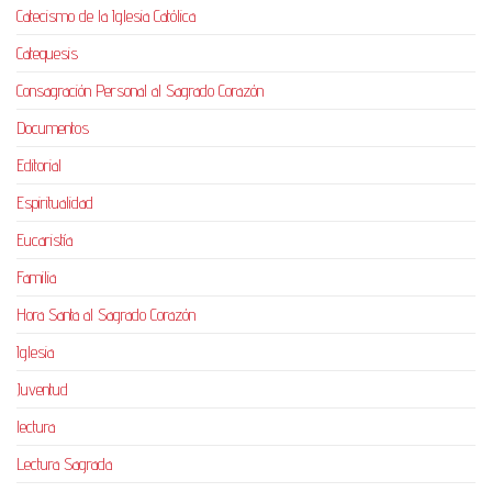
Catecismo de la Iglesia Católica
Catequesis
Consagración Personal al Sagrado Corazón
Documentos
Editorial
Espiritualidad
Eucaristía
Familia
Hora Santa al Sagrado Corazón
Iglesia
Juventud
lectura
Lectura Sagrada