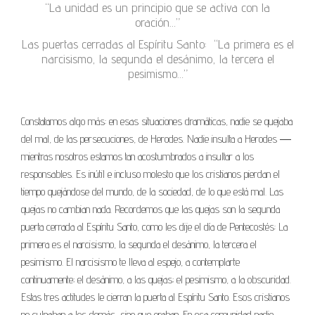
“La unidad es un principio que se activa con la
oración…”
Las puertas cerradas al Espíritu Santo:
“La primera es el
narcisismo, la segunda el desánimo, la tercera el
pesimismo…”
Constatamos algo más: en esas situaciones dramáticas, nadie se quejaba
del mal, de las persecuciones, de Herodes. Nadie insulta a Herodes ―
mientras nosotros estamos tan acostumbrados a insultar a los
responsables. Es inútil e incluso molesto que los cristianos pierdan el
tiempo quejándose del mundo, de la sociedad, de lo que está mal. Las
quejas no cambian nada. Recordemos que las quejas son la segunda
puerta cerrada al Espíritu Santo, como les dije el día de Pentecostés: La
primera es el narcisismo, la segunda el desánimo, la tercera el
pesimismo. El narcisismo te lleva al espejo, a contemplarte
continuamente; el desánimo, a las quejas; el pesimismo, a la obscuridad.
Estas tres actitudes le cierran la puerta al Espíritu Santo. Esos cristianos
no culpaban a los demás, sino que oraban. En esa comunidad nadie