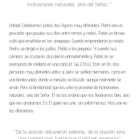
inclinaciones naturales, sino del Señor…”
Unidad. Celebramos juntos dos figuras muy diferentes: Pedro era un
pescador que pasaba sus días entre remos y redes, Pablo un fariseo
culto que enseñaba en las sinagogas. Cuando emprendieron la misión,
Pedro se dirigió a los judíos, Pablo a los paganos. Y cuando sus
caminos se cruzaron, discutieron animadamente y Pablo no se
avergonzó de relatarlo en una carta (cf. Ga 2,11ss.). Eran, en fin, dos
personas muy diferentes entre sí, pero se sentían hermanos, como en
una familia unida, donde a menudo se discute, aunque realmente se
aman. Pero la familiaridad que los unía no provenía de inclinaciones
naturales, sino del Señor. Él no nos ordenó que nos lleváramos bien, sino
que nos amáramos. Es Él quien nos une, sin uniformarnos. Nos une en
las diferencias.
“De la oración obtuvieron valentía, de la oración vino
una unidad más fuerte que cualquier amenaza.”