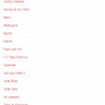
Lectura Sagrada
Liturgia de las Horas
María
Medjugorje
Mundo
Oración
Papa León XIV
S.S. Papa Francisco
Sacerdote
San Juan Pablo II
Santa Biblia
Santa Sede
Sin categoría
Taller de Formación