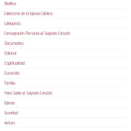
Bioética
Catecismo de la Iglesia Católica
Catequesis
Consagración Personal al Sagrado Corazón
Documentos
Editorial
Espiritualidad
Eucaristía
Familia
Hora Santa al Sagrado Corazón
Iglesia
Juventud
lectura