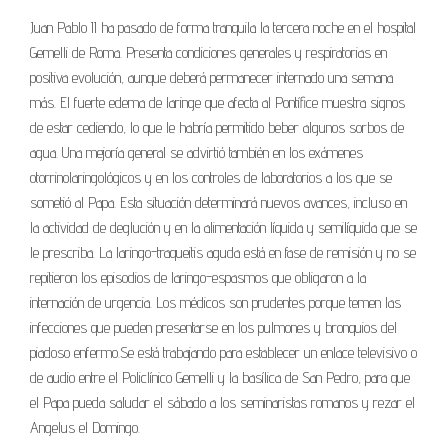
Juan Pablo II ha pasado de forma tranquila la tercera noche en el hospital
Gemelli de Roma. Presenta condiciones generales y respiratorias en
positiva evolución, aunque deberá permanecer internado una semana
más. El fuerte edema de laringe que afecta al Pontífice muestra signos
de estar cediendo, lo que le habría permitido beber algunos sorbos de
agua. Una mejoría general se advirtió también en los exámenes
otorrinolaringológicos y en los controles de laboratorios a los que se
sometió al Papa. Esta situación determinará nuevos avances, incluso en
la actividad de deglución y en la alimentación líquida y semilíquida que se
le prescriba. La laringo-traqueitis aguda está en fase de remisión y no se
repitieron los episodios de laringo-espasmos que obligaron a la
internación de urgencia. Los médicos son prudentes porque temen las
infecciones que pueden presentarse en los pulmones y bronquios del
piadoso enfermo.Se está trabajando para establecer un enlace televisivo o
de audio entre el Policlínico Gemelli y la basílica de San Pedro, para que
el Papa pueda saludar el sábado a los seminaristas romanos y rezar el
Angelus el Domingo.