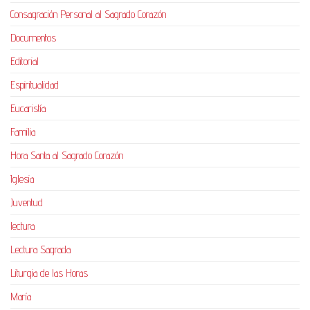
Consagración Personal al Sagrado Corazón
Documentos
Editorial
Espiritualidad
Eucaristía
Familia
Hora Santa al Sagrado Corazón
Iglesia
Juventud
lectura
Lectura Sagrada
Liturgia de las Horas
María