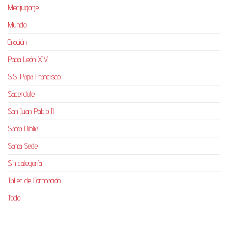
Medjugorje
Mundo
Oración
Papa León XIV
S.S. Papa Francisco
Sacerdote
San Juan Pablo II
Santa Biblia
Santa Sede
Sin categoría
Taller de Formación
Todo