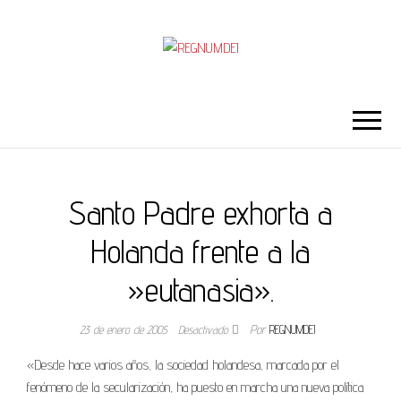
REGNUMDEI
Santo Padre exhorta a
Holanda frente a la
»eutanasia».
23 de enero de 2005
Desactivado
Por
REGNUMDEI
«Desde hace varios años, la sociedad holandesa, marcada por el
fenómeno de la secularización, ha puesto en marcha una nueva política