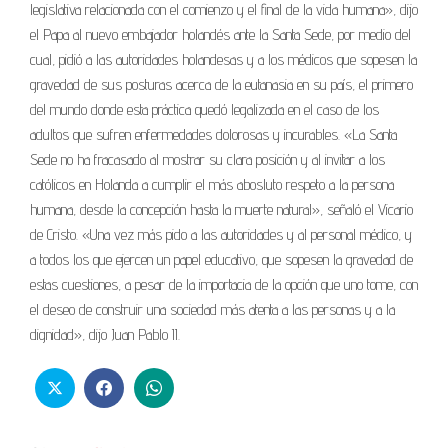
legislativa relacionada con el comienzo y el final de la vida humana», dijo
el Papa al nuevo embajador holandés ante la Santa Sede, por medio del
cual, pidió a las autoridades holandesas y a los médicos que sopesen la
gravedad de sus posturas acerca de la eutanasia en su país, el primero
del mundo donde esta práctica quedó legalizada en el caso de los
adultos que sufren enfermedades dolorosas y incurables. «La Santa
Sede no ha fracasado al mostrar su clara posición y al invitar a los
católicos en Holanda a cumplir el más abosluto respeto a la persona
humana, desde la concepción hasta la muerte natural», señaló el Vicario
de Cristo. «Una vez más pido a las autoridades y al personal médico, y
a todos los que ejercen un papel educativo, que sopesen la gravedad de
estas cuestiones, a pesar de la importacia de la opción que uno tome, con
el deseo de construir una sociedad más atenta a las personas y a la
dignidad», dijo Juan Pablo II.