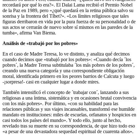
recordará por qué lo era?». El Dalai Lama recibió el Premio Nobel
de la Paz en 1989, pero «¿qué quedará en la retina pública salvo su
sonrisa y la frontera del Tíbet?». «Los límites religiosos que tales
figuras derribaron en vida por la pura fuerza de su personalidad o de
sus actos se cerrarán de nuevo sobre sí mismos en las paredes de la
tumba», afirma Van Biema.
Análisis de «trabajó por los pobres»
En el caso de Madre Teresa, lo ve distinto, y analiza qué decimos
cuando decimos que «trabajó por los pobres»: «Cuando decía ´los
pobres´, la Madre Teresa subtitulaba ´los más pobres de los pobres´,
creando una nueva categoría y una correspondiente obligación
moral, identificada primero en los peores barrios de Calcuta y luego
-¡sorpresa!- casi en cualquier lugar a donde mires.
También intensificó el concepto de ´trabajar con´, lanzando a sus
religiosas a una íntima, sistemática y en ocasiones brutal convivencia
con los más pobres». Por último, «con su habilidad para las
relaciones públicas y sus viajes incansables, transformó ese humilde
mandato en instituciones: miles de escuelas, orfanatos y hospicios en
casi todos los países del mundo». Y todo ello, junto al hecho,
revelado tras su muerte en su correspondencia, de que hizo todo eso
«a pesar de una devastadora sequedad espiritual de cuarenta años».