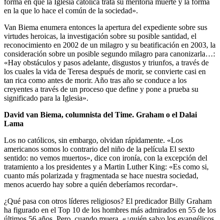
forma en que la Iglesia católica trata su meritoria muerte y la forma
en la que lo hace el común de la sociedad».
Van Biema enumera entonces la apertura del expediente sobre sus
virtudes heroicas, la investigación sobre su posible santidad, el
reconocimiento en 2002 de un milagro y su beatificación en 2003, la
consideración sobre un posible segundo milagro para canonizarla…:
«Hay obstáculos y pasos adelante, disgustos y triunfos, a través de
los cuales la vida de Teresa después de morir, se convierte casi en
tan rica como antes de morir. Año tras año se conduce a los
creyentes a través de un proceso que define y pone a prueba su
significado para la Iglesia».
David van Biema, columnista del Time. Graham o el Dalai
Lama
Los no católicos, sin embargo, olvidan rápidamente. «Los
americanos somos lo contrario del niño de la película El sexto
sentido: no vemos muertos», dice con ironía, con la excepción del
tratamiento a los presidentes y a Martin Luther King: «Es como si,
cuanto más polarizada y fragmentada se hace nuestra sociedad,
menos acuerdo hay sobre a quién deberíamos recordar».
¿Qué pasa con otros líderes religiosos? El predicador Billy Graham
ha figurado en el Top 10 de los hombres más admirados en 55 de los
últimos 56 años. Pero, cuando muera, «¿quién salvo los evangélicos