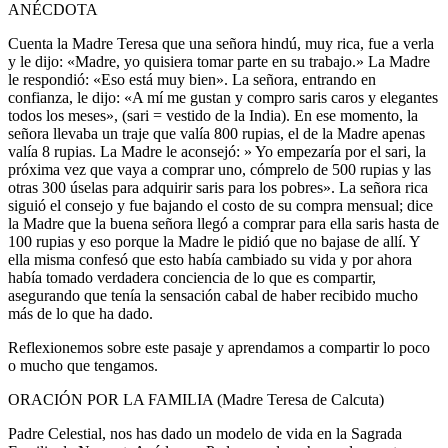
ANÉCDOTA
Cuenta la Madre Teresa que una señora hindú, muy rica, fue a verla
y le dijo: «Madre, yo quisiera tomar parte en su trabajo.» La Madre
le respondió: «Eso está muy bien». La señora, entrando en
confianza, le dijo: «A mí me gustan y compro saris caros y elegantes
todos los meses», (sari = vestido de la India). En ese momento, la
señora llevaba un traje que valía 800 rupias, el de la Madre apenas
valía 8 rupias. La Madre le aconsejó: » Yo empezaría por el sari, la
próxima vez que vaya a comprar uno, cómprelo de 500 rupias y las
otras 300 úselas para adquirir saris para los pobres». La señora rica
siguió el consejo y fue bajando el costo de su compra mensual; dice
la Madre que la buena señora llegó a comprar para ella saris hasta de
100 rupias y eso porque la Madre le pidió que no bajase de allí. Y
ella misma confesó que esto había cambiado su vida y por ahora
había tomado verdadera conciencia de lo que es compartir,
asegurando que tenía la sensación cabal de haber recibido mucho
más de lo que ha dado.
Reflexionemos sobre este pasaje y aprendamos a compartir lo poco
o mucho que tengamos.
ORACIÓN POR LA FAMILIA (Madre Teresa de Calcuta)
Padre Celestial, nos has dado un modelo de vida en la Sagrada