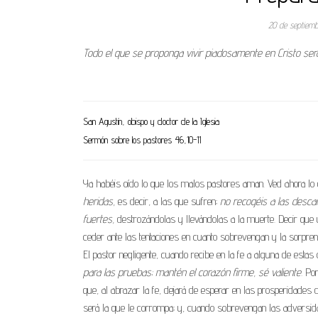
20 de septiem
Todo el que se proponga vivir piadosamente en Cristo se
San Agustín, obispo y doctor de la Iglesia
Sermón sobre los pastores 46,10-11
Ya habéis oído lo que los malos pastores aman. Ved ahora lo
heridas,
es decir, a las que sufren;
no recogéis a las descar
fuertes,
destrozándolas y llevándolas a la muerte. Decir que 
ceder ante las tentaciones en cuanto sobrevengan y la sorpre
El pastor negligente, cuando recibe en la fe a alguna de estas 
para las pruebas; mantén el corazón firme, sé valiente.
Porq
que, al abrazar la fe, dejará de esperar en las prosperidades 
será la que le corrompa; y, cuando sobrevengan las adversida