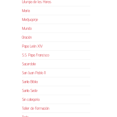
Liturgia de las Horas
María
Medjugorje
Mundo
Oración
Papa León XIV
S.S. Papa Francisco
Sacerdote
San Juan Pablo II
Santa Biblia
Santa Sede
Sin categoría
Taller de Formación