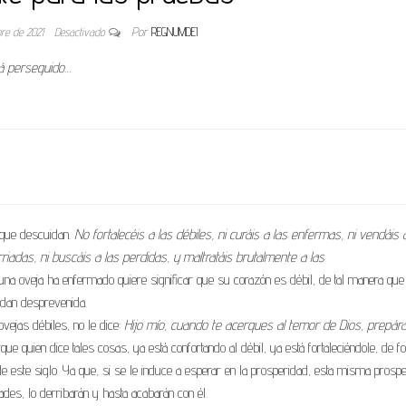
bre de 2021
Desactivado
Por
REGNUMDEI
rá perseguido…
 que descuidan.
No fortalecéis a las débiles, ni curáis a las enfermas, ni vendáis 
riadas, ni buscáis a las perdidas, y maltratáis brutalmente a las
una oveja ha enfermado quiere significar que su corazón es débil, de tal manera qu
ndan desprevenida.
ovejas débiles, no le dice:
Hijo mío, cuando te acerques al temor de Dios, prepár
ue quien dice tales cosas, ya está confortando al débil, ya está fortaleciéndole, de 
de este siglo. Ya que, si se le induce a esperar en la prosperidad, esta misma prosp
des, lo derribarán y hasta acabarán con él.