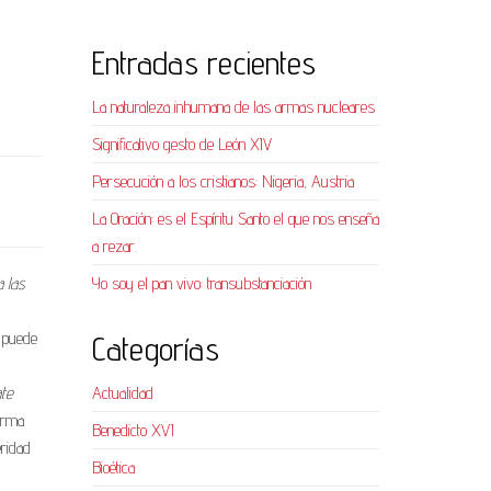
Entradas recientes
La naturaleza inhumana de las armas nucleares
Significativo gesto de León XIV
Persecución a los cristianos: Nigeria, Austria
La Oración: es el Espíritu Santo el que nos enseña
a rezar.
a las
Yo soy el pan vivo: transubstanciación
e puede
Categorías
ate
Actualidad
forma
Benedicto XVI
eridad
Bioética