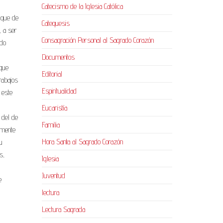
Catecismo de la Iglesia Católica
, que de
Catequesis
, a ser
Consagración Personal al Sagrado Corazón
ido
Documentos
 que
Editorial
rabajos
Espiritualidad
 este
Eucaristía
 del de
Familia
amente
Hora Santa al Sagrado Corazón
u
s,
Iglesia
Juventud
e
lectura
Lectura Sagrada