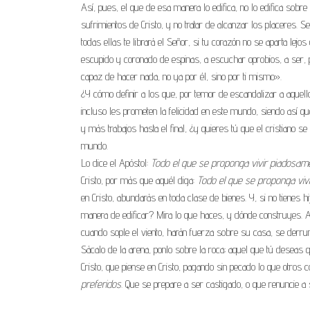
Así, pues, el que de esa manera lo edifica, no lo edifica sobre
sufrimientos de Cristo, y no tratar de alcanzar los placeres. 
todas ellas te librará el Señor, si tu corazón no se aparta lejos
escupido y coronado de espinas, a escuchar oprobios, a ser, po
capaz de hacer nada, no ya por él, sino por ti mismo».
¿Y cómo definir a los que, por temor de escandalizar a aquello
incluso les prometen la felicidad en este mundo, siendo así 
y más trabajos hasta el final, ¿y quieres tú que el cristiano 
mundo.
Lo dice el Apóstol:
Todo el que se proponga vivir piadosame
Cristo, por más que aquél diga:
Todo el que se proponga viv
en Cristo, abundarás en toda clase de bienes. Y, si no tienes 
manera de edificar? Mira lo que haces, y dónde construyes. A
cuando sople el viento, harán fuerza sobre su casa, se derrum
Sácalo de la arena, ponlo sobre la roca; aquel que tú deseas 
Cristo, que piense en Cristo, pagando sin pecado lo que otros 
preferidos.
Que se prepare a ser castigado, o que renuncie a s