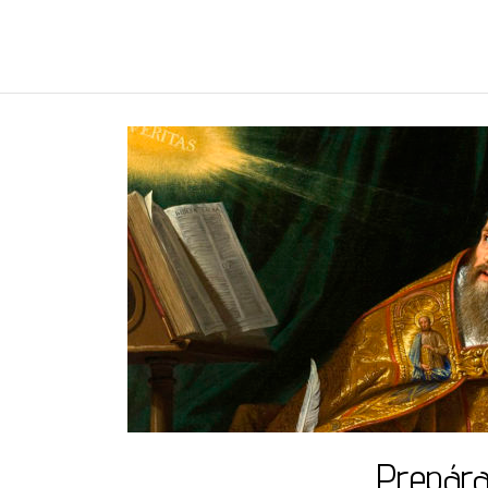
REGNUMDEI
Prepára