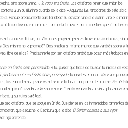
 piedra, sino sobre arena. Y
la roca era Cristo.
Los cristianos tienen que imitar los
Se conforta a un pusilánime cuando se le dice: «Aguarda las tentaciones de este siglo
 de él. Porque precisamente para fortalecer tu corazón vino él a sufrir, vino él a morir
r último, clavado en una cruz. Todo esto lo hizo él por ti, mientras que tú no has s
s a los que se dirigen, no sólo no los preparan para las tentaciones inminentes, sino
que Dios mismo no la prometió? Dios predice al mismo mundo que vendrán sobre él t
se vea libre de ellos? Precisamente por ser cristiano tendrá que pasar más trabajos en
nte en Cristo será perseguido.
Y tú, pastor que tratas de buscar tu interés en vez
ir piadosamente en Cristo será perseguido,
tú insistes en decir: «Si vives piados
hijos, los engendrarás y sacarás adelante a todos, y ninguno se te morirá». ¿Es ésta t
quel a quien tú levantas está sobre arena. Cuando vengan las lluvias y los aguacero
bará, y su ruina será total.
que sea cristiano, que se apoye en Cristo. Que piense en los inmerecidos tormentos d
cometieron, que escuche la Escritura que le dice:
El Señor castiga a sus hijos
er hijo preferido.