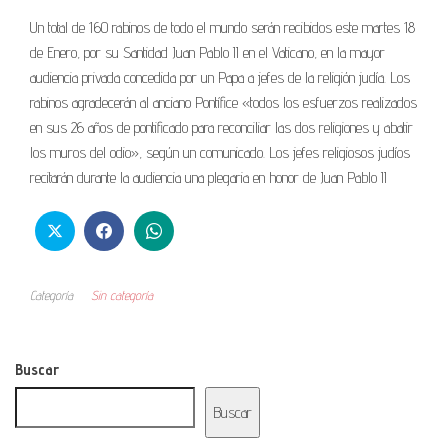
Un total de 160 rabinos de todo el mundo serán recibidos este martes 18
de Enero, por su Santidad Juan Pablo II en el Vaticano, en la mayor
audiencia privada concedida por un Papa a jefes de la religión judía. Los
rabinos agradecerán al anciano Pontífice «todos los esfuerzos realizados
en sus 26 años de pontificado para reconciliar las dos religiones y abatir
los muros del odio», según un comunicado. Los jefes religiosos judíos
recitarán durante la audiencia una plegaria en honor de Juan Pablo II
Categoría
Sin categoría
Buscar
Buscar