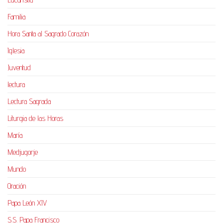
Familia
Hora Santa al Sagrado Corazón
Iglesia
Juventud
lectura
Lectura Sagrada
Liturgia de las Horas
María
Medjugorje
Mundo
Oración
Papa León XIV
S.S. Papa Francisco