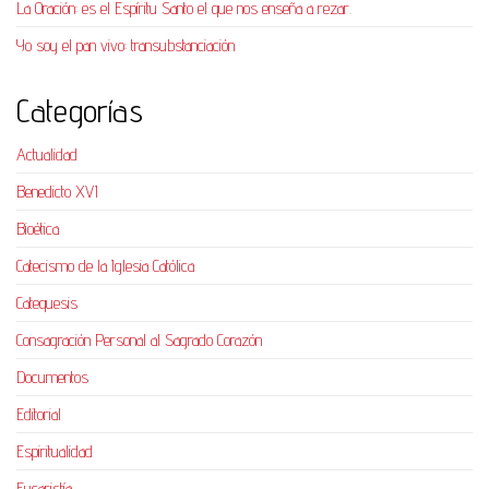
La Oración: es el Espíritu Santo el que nos enseña a rezar.
Yo soy el pan vivo: transubstanciación
Categorías
Actualidad
Benedicto XVI
Bioética
Catecismo de la Iglesia Católica
Catequesis
Consagración Personal al Sagrado Corazón
Documentos
Editorial
Espiritualidad
Eucaristía