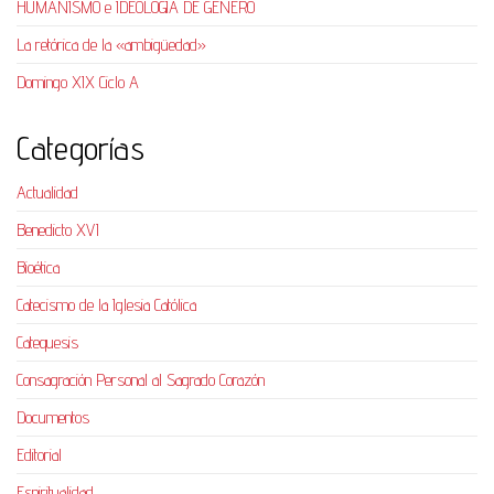
HUMANISMO e IDEOLOGÍA DE GÉNERO
La retórica de la «ambigüedad»
Domingo XIX Ciclo A
Categorías
Actualidad
Benedicto XVI
Bioética
Catecismo de la Iglesia Católica
Catequesis
Consagración Personal al Sagrado Corazón
Documentos
Editorial
Espiritualidad