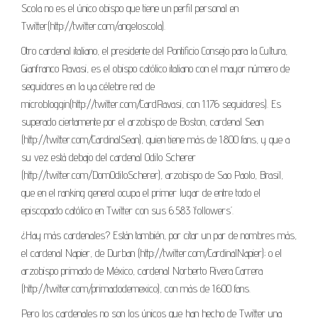
Scola no es el único obispo que tiene un perfil personal en
Twitter(http://twitter.com/angeloscola).
Otro cardenal italiano, el presidente del Pontificio Consejo para la Cultura,
Gianfranco Ravasi, es el obispo católico italiano con el mayor número de
seguidores en la ya célebre red de
microbloggin(http://twitter.com/CardRavasi, con 1.176 seguidores). Es
superado ciertamente por el arzobispo de Boston, cardenal Sean
(http://twitter.com/CardinalSean), quien tiene más de 1.800 fans, y que a
su vez está debajo del cardenal Odilo Scherer
(http://twitter.com/DomOdiloScherer), arzobispo de Sao Paolo, Brasil,
que en el ranking general ocupa el primer lugar de entre todo el
episcopado católico en Twitter con sus 6.583 ‘followers’.
¿Hay más cardenales? Están también, por citar un par de nombres más,
el cardenal Napier, de Durban (http://twitter.com/CardinalNapier); o el
arzobispo primado de México, cardenal Norberto Rivera Carrera
(http://twitter.com/primadodemexico), con más de 1.600 fans.
Pero los cardenales no son los únicos que han hecho de Twitter una