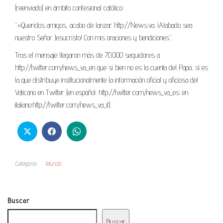
(reenviado) en ámbito confesional católico:
“«Queridos amigos, acabo de lanzar http://News.va. ¡Alabado sea
nuestro Señor Jesucristo! Con mis oraciones y bendiciones”.
Tras el mensaje llegaron más de 70.000 seguidores a
http://twitter.com/news_va_en que si bien no es la cuenta del Papa, sí es
la que distribuye institucionalmente la información oficial y oficiosa del
Vaticano en Twitter (en español: http://twitter.com/news_va_es; en
italiano:http://twitter.com/news_va_it).
Categoría
Mundo
Buscar
Buscar