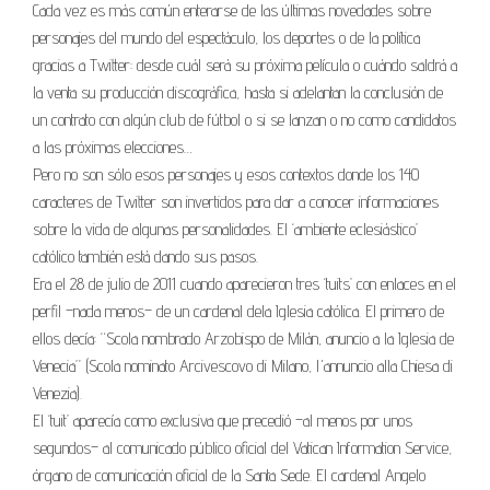
Cada vez es más común enterarse de las últimas novedades sobre
personajes del mundo del espectáculo, los deportes o de la política
gracias a Twitter: desde cuál será su próxima película o cuándo saldrá a
la venta su producción discográfica, hasta si adelantan la conclusión de
un contrato con algún club de fútbol o si se lanzan o no como candidatos
a las próximas elecciones…
Pero no son sólo esos personajes y esos contextos donde los 140
caracteres de Twitter son invertidos para dar a conocer informaciones
sobre la vida de algunas personalidades. El ‘ambiente eclesiástico’
católico también está dando sus pasos.
Era el 28 de julio de 2011 cuando aparecieron tres ‘tuits’ con enlaces en el
perfil –nada menos– de un cardenal dela Iglesia católica. El primero de
ellos decía: “Scola nombrado Arzobispo de Milán, anuncio a la Iglesia de
Venecia” (Scola nominato Arcivescovo di Milano, l´annuncio alla Chiesa di
Venezia).
El ‘tuit’ aparecía como exclusiva que precedió –al menos por unos
segundos– al comunicado público oficial del Vatican Information Service,
órgano de comunicación oficial de la Santa Sede. El cardenal Angelo