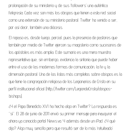
prolongación de su ministerio y de sus ‘followers’ una auténtica
feligresía. Cada vez son más los obispos que tienen a esta red social
como una extensión de su ministerio pastoral. Twitter ha venido a ser,
por así decir, también una diócesis.
El repaso es, desde luego, parcial, pues la presencia de pastores que
también por medio de Twitter ejercen su magisterio como sucesores de
los apóstoles es más amplia. Este sumario es una mera muestra
representativa que, sin embargo, evidencia la sintonía que puede haber
entre el uso de las modernas formas de comunicación, la fe y la
dimensión pastoral. Una de las listas más completas sobre obispos es la
que tiene la congregación religiosa de los Legionarios de Cristo en su
perfil institucional oficial (http://twitter.com/LegiondeCristo/obispos-
bishops).
¿Y el Papa Benedicto XVI ha hecho algo en Twitter? La respuesta es
“sí”. El 28 de junio de 2011 envió su primer mensaje para inaugurar el
ahora ya conocido portal News.va. Y además desde un iPad. ¿Y qué
dijo? Algo muy sencillo pero que resultó ser de lo más ‘retuiteado’