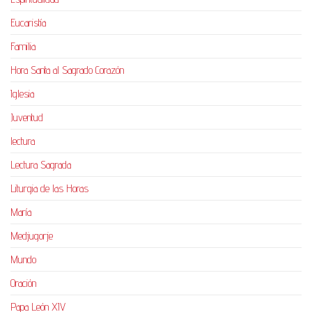
Eucaristía
Familia
Hora Santa al Sagrado Corazón
Iglesia
Juventud
lectura
Lectura Sagrada
Liturgia de las Horas
María
Medjugorje
Mundo
Oración
Papa León XIV