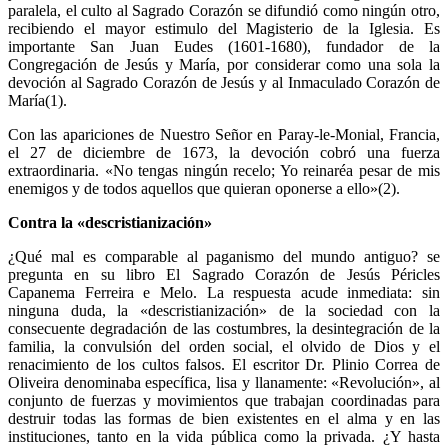
paralela, el culto al Sagrado Corazón se difundió como ningún otro,
recibiendo el mayor estimulo del Magisterio de la Iglesia. Es
importante San Juan Eudes (1601-1680), fundador de la
Congregación de Jesús y María, por considerar como una sola la
devoción al Sagrado Corazón de Jesús y al Inmaculado Corazón de
María(1).
Con las apariciones de Nuestro Señor en Paray-le-Monial, Francia,
el 27 de diciembre de 1673, la devoción cobró una fuerza
extraordinaria. «No tengas ningún recelo; Yo reinaréa pesar de mis
enemigos y de todos aquellos que quieran oponerse a ello»(2).
Contra la «descristianización»
¿Qué mal es comparable al paganismo del mundo antiguo? se
pregunta en su libro El Sagrado Corazón de Jesús Péricles
Capanema Ferreira e Melo. La respuesta acude inmediata: sin
ninguna duda, la «descristianización» de la sociedad con la
consecuente degradación de las costumbres, la desintegración de la
familia, la convulsión del orden social, el olvido de Dios y el
renacimiento de los cultos falsos. El escritor Dr. Plinio Correa de
Oliveira denominaba específica, lisa y llanamente: «Revolución», al
conjunto de fuerzas y movimientos que trabajan coordinadas para
destruir todas las formas de bien existentes en el alma y en las
instituciones, tanto en la vida pública como la privada. ¿Y hasta