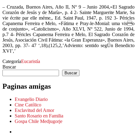
– Cruzada, Buenos Aires, Año II, Nº 9 – Junio 2004,»El Sagrado
Corazón de Jesús y de Marí­a», p. 4 2- Sainte Marguerite Marie, Sa
vie écrite par elle méme,, Ed. Saint Paul, 1947, p. 192 3- Péricles
Capanema Ferreira e Melo, «Fátima e Pray-le-Monial: uma viso
de conjunto», «Catolicismo», Año XLVI, Nº 522, Junio de 1994,
p.7 4- Péricles Capanema Ferreira e Melo, El Sagrado Corazón de
Jesús, Asociación Civil Fátima: «la Gran Esperanza», Buenos Aires,
2003, pp. 37- 47 ‘,18),(125,2,’Adviento: sentido segÚn Benedicto
XVI’,’
Categoría
Eucaristía
Buscar
Buscar
Paginas amigas
Evangelio Diario
Cine Católico
Esclavitud del Amor
Santo Rosario en Familia
Gospa Chile Medjugorje