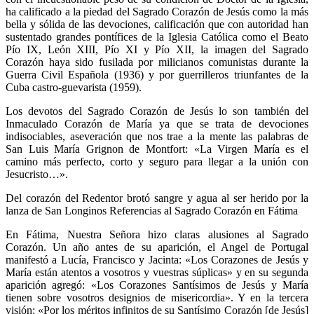
ha calificado a la piedad del Sagrado Corazón de Jesús como la más
bella y sólida de las devociones, calificación que con autoridad han
sustentado grandes pontí­fices de la Iglesia Católica como el Beato
Pío IX, León XIII, Pí­o XI y Pí­o XII, la imagen del Sagrado
Corazón haya sido fusilada por milicianos comunistas durante la
Guerra Civil Española (1936) y por guerrilleros triunfantes de la
Cuba castro-guevarista (1959).
Los devotos del Sagrado Corazón de Jesús lo son también del
Inmaculado Corazón de Marí­a ya que se trata de devociones
indisociables, aseveración que nos trae a la mente las palabras de
San Luis Marí­a Grignon de Montfort: «La Virgen María es el
camino más perfecto, corto y seguro para llegar a la unión con
Jesucristo…».
Del corazón del Redentor brotó sangre y agua al ser herido por la
lanza de San Longinos Referencias al Sagrado Corazón en Fátima
En Fátima, Nuestra Señora hizo claras alusiones al Sagrado
Corazón. Un año antes de su aparición, el Angel de Portugal
manifestó a Lucí­a, Francisco y Jacinta: «Los Corazones de Jesús y
María están atentos a vosotros y vuestras súplicas» y en su segunda
aparición agregó: «Los Corazones Santísimos de Jesús y Marí­a
tienen sobre vosotros designios de misericordia». Y en la tercera
visión: «Por los méritos infinitos de su Santísimo Corazón [de Jesús]