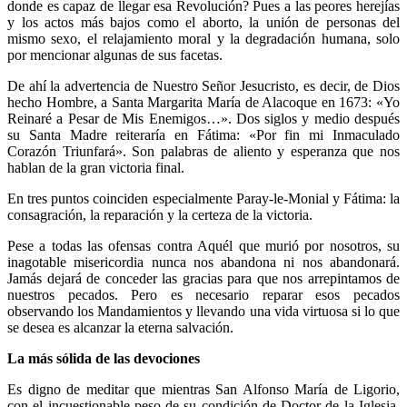
donde es capaz de llegar esa Revolución? Pues a las peores herejí­as
y los actos más bajos como el aborto, la unión de personas del
mismo sexo, el relajamiento moral y la degradación humana, solo
por mencionar algunas de sus facetas.
De ahí­ la advertencia de Nuestro Señor Jesucristo, es decir, de Dios
hecho Hombre, a Santa Margarita Marí­a de Alacoque en 1673: «Yo
Reinaré a Pesar de Mis Enemigos…». Dos siglos y medio después
su Santa Madre reiteraría en Fátima: «Por fin mi Inmaculado
Corazón Triunfará». Son palabras de aliento y esperanza que nos
hablan de la gran victoria final.
En tres puntos coinciden especialmente Paray-le-Monial y Fátima: la
consagración, la reparación y la certeza de la victoria.
Pese a todas las ofensas contra Aquél que murió por nosotros, su
inagotable misericordia nunca nos abandona ni nos abandonará.
Jamás dejará de conceder las gracias para que nos arrepintamos de
nuestros pecados. Pero es necesario reparar esos pecados
observando los Mandamientos y llevando una vida virtuosa si lo que
se desea es alcanzar la eterna salvación.
La más sólida de las devociones
Es digno de meditar que mientras San Alfonso María de Ligorio,
con el incuestionable peso de su condición de Doctor de la Iglesia,