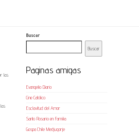
Buscar
Buscar
Paginas amigas
r las
Evangelio Diario
Cine Católico
 las
Esclavitud del Amor
Santo Rosario en Familia
Gospa Chile Medjugorje