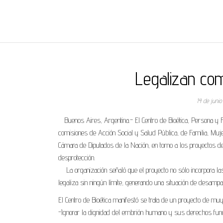
REGNUMDEI
Legalizan co
14 de juni
Buenos Aires, Argentina.- El Centro de Bioética, Persona y F
comisiones de Acción Social y Salud Pública, de Familia, Muj
Cámara de Diputados de la Nación, en torno a los proyectos de
desprotección.
La organización señaló que el proyecto no sólo incorpora las 
legaliza sin ningún límite, generando una situación de desamp
El Centro de Bioética manifestó se trata de un proyecto de muy 
-Ignorar la dignidad del embrión humano y sus derechos funda