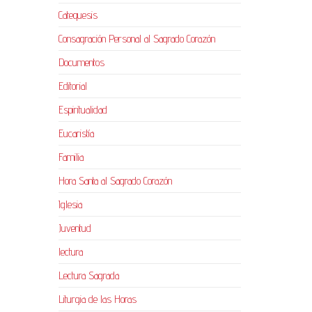
Catequesis
Consagración Personal al Sagrado Corazón
Documentos
Editorial
Espiritualidad
Eucaristía
Familia
Hora Santa al Sagrado Corazón
Iglesia
Juventud
lectura
Lectura Sagrada
Liturgia de las Horas