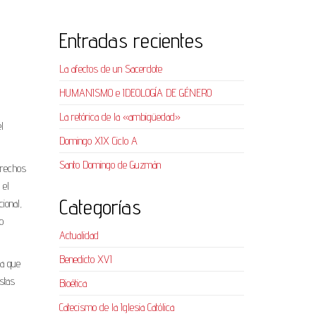
Entradas recientes
La afectos de un Sacerdote
HUMANISMO e IDEOLOGÍA DE GÉNERO
La retórica de la «ambigüedad»
l
Domingo XIX Ciclo A
Santo Domingo de Guzmán
erechos
 el
Categorías
ional,
o
Actualidad
Benedicto XVI
na que
stas
Bioética
Catecismo de la Iglesia Católica