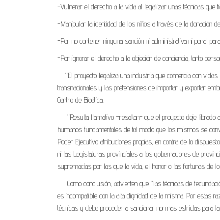
-Vulnerar el derecho a la vida al legalizar unas técnicas que 
-Manipular la identidad de los niños a través de la donación d
-Por no contener ninguna sanción ni administrativa ni penal p
-Por ignorar el derecho a la objeción de conciencia, tanto person
“El proyecto legaliza una industria que comercia con vidas 
transnacionales y las pretensiones de importar y exportar emb
Centro de Bioética.
“Resulta llamativo –resaltan- que el proyecto deje librado a
humanos fundamentales de tal modo que los mismos se conviert
Poder Ejecutivo atribuciones propias, en contra de lo dispuest
ni las Legislaturas provinciales a los gobernadores de provinci
supremacías por las que la vida, el honor o las fortunas de 
Como conclusión, advierten que “las técnicas de fecundación a
es incompatible con la alta dignidad de la misma. Por estas r
técnicas y debe proceder a sancionar normas estrictas para l