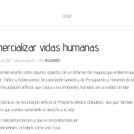
HOME
mercializar vidas humanas
o de 2012
Desactivado
Por
REGNUMDEI
amilia advirtió sobre algunos aspectos de un dictamen de mayoría que emitieron aye
er, Niñez y Adolescencia, de Legislación General y de Presupuesto y Hacienda de la
 fecundación artificial, que coloca a los embriones humanos en un estado de total
técnicas de fecundación artificial al Programa Médico Obligatorio, sino que “también
aro que vulnera seriamente el derecho a la vida”.
mala factura técnica y que es inconstitucional por:
mentales, al tratarlo como una "cosa"