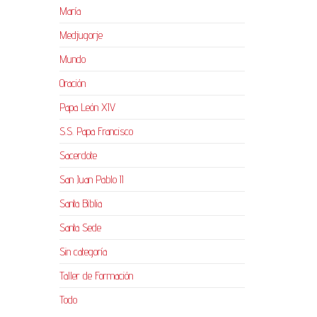
María
Medjugorje
Mundo
Oración
Papa León XIV
S.S. Papa Francisco
Sacerdote
San Juan Pablo II
Santa Biblia
Santa Sede
Sin categoría
Taller de Formación
Todo