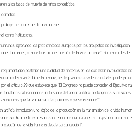
tienen altas tasas de muerte de niños concebidos.
e gametos.
ara proteger los derechos fundamentales
al como institucional.
humanas, ignorando las problemáticas surgidas por los proyectos de investigación
riones humanos, otra inadmisible cosificación de la vida humana”, afirmaron desde e
 reglamentación posterior una cantidad de materias en las que están involucrados d
en en letra vacía. De esta manera, los legisladores evaden el debate y delegan en
o por el artículo 29 que establece que `El Congreso no puede conceder al Ejecutivo nac
a, facultades extraordinarias, ni la suma del poder público, ni otorgarles sumisiones 
los argentinos queden a merced de gobiernos o persona alguna´”.
rtificial introducen una lógica de la producción en la transmisión de la vida huma
azones sintéticamente expresadas, entendemos que no puede el legislador autorizar e
a protección de la vida humana desde su concepción”.