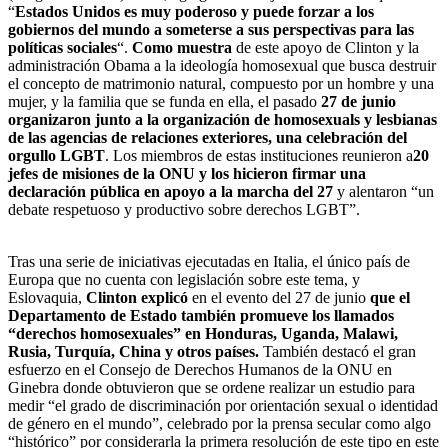
“
Estados Unidos es muy poderoso y puede forzar a los
gobiernos del mundo a someterse a sus perspectivas para las
políticas sociales
“.
Como muestra
de este apoyo de Clinton y la
administración Obama a la ideología homosexual que busca destruir
el concepto de matrimonio natural, compuesto por un hombre y una
mujer, y la familia que se funda en ella, el pasado
27 de junio
organizaron junto a la organización de homosexuals y lesbianas
de las agencias de relaciones exteriores, una celebración del
orgullo LGBT
. Los miembros de estas instituciones reunieron a
20
jefes de misiones de la ONU y los hicieron firmar una
declaración pública en apoyo a la marcha del 27
y alentaron “un
debate respetuoso y productivo sobre derechos LGBT”.
Tras una serie de iniciativas ejecutadas en Italia, el único país de
Europa que no cuenta con legislación sobre este tema, y
Eslovaquia,
Clinton explicó
en el evento del 27 de junio
que el
Departamento de Estado también promueve los llamados
“derechos homosexuales” en Honduras, Uganda, Malawi,
Rusia, Turquía, China y otros países.
También destacó el gran
esfuerzo en el Consejo de Derechos Humanos de la ONU en
Ginebra donde obtuvieron que se ordene realizar un estudio para
medir “el grado de discriminación por orientación sexual o identidad
de género en el mundo”, celebrado por la prensa secular como algo
“histórico” por considerarla la primera resolución de este tipo en este