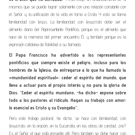
mismos que se puede lograr solamente con una relación constante con
el Señor y la unificación de la vida en torno a Cristo. Y esto se llama
familiaridad con Jesús. La familiaridad con Jesucristo debe ser el
alimento diario del Representante Pontificio, porque es el alimento que
nace de la memoria del primer encuentro Él, y también porque es la
expresión cotidiana de fidelidad a su llamada.
El Papa Francisco ha advertido a los representantes
pontificios que siempre existe el peligro, incluso para los
hombres de la Iglesia, de entregarse a lo que ha llamado la
«mundanidad espiritual»: ceder al espíritu del mundo, que
lleva a actuar para el propio interés y no para la gloria de
Dios. “Ceder al espíritu mundano, -ha dicho- expone sobre
todo a los pastores al ridículo. Hagan su trabajo con amor:
lo esencial es Cristo y su Evangelio”.
Pero este trabajo pastoral, he dicho, se hace con familiaridad, con
Jesucristo, en la oración, en la Eucaristía, en las obras de caridad, ¿no?
Es el Señor el que está presente allí. Pero también se debe hacer con