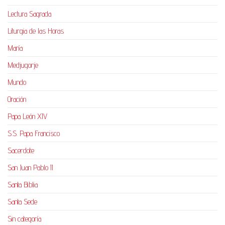
Lectura Sagrada
Liturgia de las Horas
María
Medjugorje
Mundo
Oración
Papa León XIV
S.S. Papa Francisco
Sacerdote
San Juan Pablo II
Santa Biblia
Santa Sede
Sin categoría