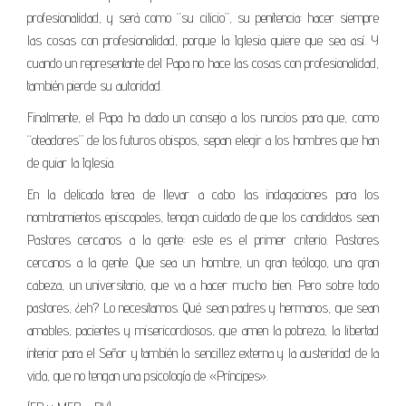
profesionalidad, y será como “su cilicio”, su penitencia: hacer siempre
las cosas con profesionalidad, porque la Iglesia quiere que sea así. Y
cuando un representante del Papa no hace las cosas con profesionalidad,
también pierde su autoridad.
Finalmente, el Papa ha dado un consejo a los nuncios para que, como
“oteadores” de los futuros obispos, sepan elegir a los hombres que han
de guiar la Iglesia.
En la delicada tarea de llevar a cabo las indagaciones para los
nombramientos episcopales, tengan cuidado de que los candidatos sean
Pastores cercanos a la gente: este es el primer criterio. Pastores
cercanos a la gente. Que sea un hombre, un gran teólogo, una gran
cabeza, un universitario, que va a hacer mucho bien. Pero sobre todo
pastores, ¿eh? Lo necesitamos. Qué sean padres y hermanos, que sean
amables, pacientes y misericordiosos, que amen la pobreza, la libertad
interior para el Señor y también la sencillez externa y la austeridad de la
vida, que no tengan una psicología de «Príncipes».