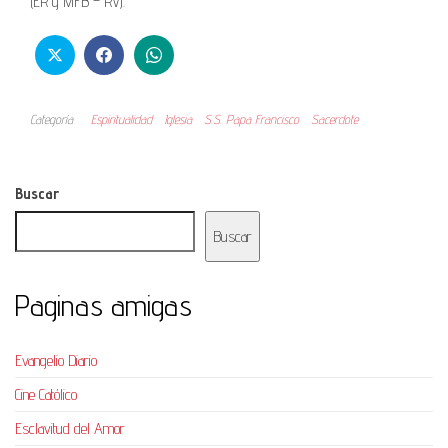
(ER y MFB – RV).
Categoría
Espiritualidad
Iglesia
S.S. Papa Francisco
Sacerdote
Buscar
Buscar
Paginas amigas
Evangelio Diario
Cine Católico
Esclavitud del Amor