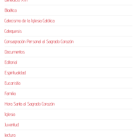
Bioética
Catecismo de la Iglesia Católica
Catequesis
Consagración Personal al Sagrado Corazón
Documentos
Editorial
Espiritualidad
Eucaristía
Familia
Hora Santa al Sagrado Corazón
Iglesia
Juventud
lectura