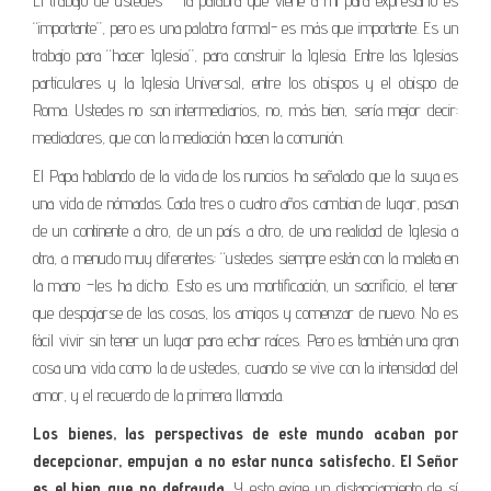
El trabajo de ustedes – la palabra que viene a mí para expresarlo es
“importante”, pero es una palabra formal- es más que importante. Es un
trabajo para “hacer Iglesia”, para construir la Iglesia. Entre las Iglesias
particulares y la Iglesia Universal, entre los obispos y el obispo de
Roma. Ustedes no son intermediarios, no, más bien, sería mejor decir:
mediadores, que con la mediación hacen la comunión.
El Papa hablando de la vida de los nuncios ha señalado que la suya es
una vida de nómadas. Cada tres o cuatro años cambian de lugar, pasan
de un continente a otro, de un país a otro, de una realidad de Iglesia a
otra, a menudo muy diferentes: “ustedes siempre están con la maleta en
la mano –les ha dicho. Esto es una mortificación, un sacrificio, el tener
que despojarse de las cosas, los amigos y comenzar de nuevo. No es
fácil vivir sin tener un lugar para echar raíces. Pero es también una gran
cosa una vida como la de ustedes, cuando se vive con la intensidad del
amor, y el recuerdo de la primera llamada.
Los bienes, las perspectivas de este mundo acaban por
decepcionar, empujan a no estar nunca satisfecho. El Señor
es el bien que no defrauda.
Y esto exige un distanciamiento de sí