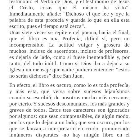
testimonió el Verbo de Dios, y el testimonio de Jesús
el Cristo, cosas que él mismo ha visto”.
Inmediatamente añade: “Dichoso el que lee y oye la
palabra de esta profecía y guarda lo que en ella esta
escrito, pues el tiempo está cerca”.
Unas siete veces se repite en el poema, hacia el final,
que el libro es una Profecía, difícil sí, pero no
incomprensible. La actitud vulgar y grosera de
muchos, incluso de sacerdotes, incluso de profesores,
es dejarla de lado, como si fuese inentendible y, por
tanto, del todo inútil. Como si Dios iba a dejar a su
Iglesia un mensaje que nadie pudiera entender: “estos
no serán dichosos” dice San Juan.
En efecto, el libro es oscuro, como lo es toda profecía,
y más esta, que versa sobre sucesos lejanísimos
cuando se escribió; de nosotros mucho más cercanos,
por cierto. Y sucesos descomunales, los más grandes y
graves de todos. Estos tres caracteres son ignorados
por algunos: que sean comprensibles, de algún modo,
por los que lo dejan a un lado; que sea oscuro, por los
que se lanzan a interpretarlo en crudo, pronunciado
innúmeros disparates—no hay ningún libro en el