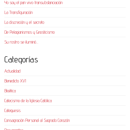
Yo soy el pan vivo: transubstanciación
La Transfiguración
La discreción y el secreto
De Pelagianismos y Gnosticismo
Su rostro se iluminó…
Categorías
Actualidad
Benedicto XVI
Bioética
Catecismo de la Iglesia Católica
Catequesis
Consagración Personal al Sagrado Corazón