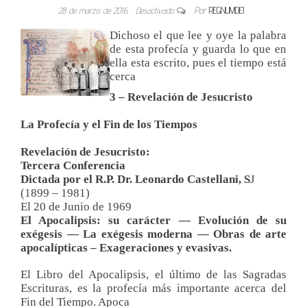
28 de marzo de 2016
Desactivado
Por
REGNUMDEI
Dichoso el que lee y oye la palabra
de esta profecía y guarda lo que en
ella esta escrito, pues el tiempo está
cerca
3 – Revelación de Jesucristo
La Profecía y el Fin de los Tiempos
Revelación de Jesucristo:
Tercera Conferencia
Dictada por el R.P. Dr. Leonardo Castellani, S
J
(1899 – 1981)
El 20 de Junio de 1969
El Apocalipsis: su carácter — Evolución de su
exégesis — La exégesis moderna — Obras de arte
apocalípticas – Exageraciones y evasivas.
El Libro del Apocalipsis, el último de las Sagradas
Escrituras, es la profecía más importante acerca del
Fin del Tiempo. Apoca