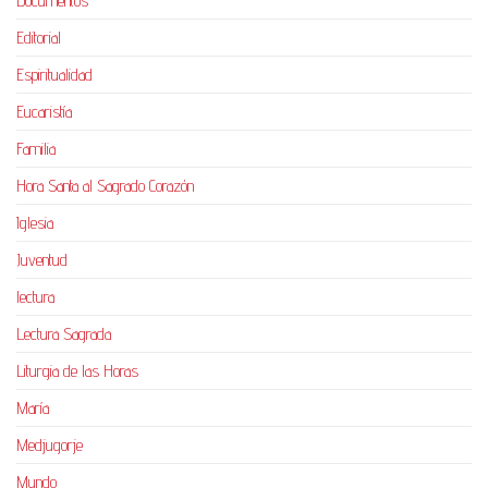
Documentos
Editorial
Espiritualidad
Eucaristía
Familia
Hora Santa al Sagrado Corazón
Iglesia
Juventud
lectura
Lectura Sagrada
Liturgia de las Horas
María
Medjugorje
Mundo