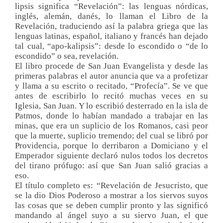
lipsis significa “Revelación”: las lenguas nórdicas,
inglés, alemán, danés, lo llaman el Libro de la
Revelación, traduciendo así la palabra griega que las
lenguas latinas, español, italiano y francés han dejado
tal cual, “apo-kalipsis”: desde lo escondido o “de lo
escondido” o sea, revelación.
El libro procede de San Juan Evangelista y desde las
primeras palabras el autor anuncia que va a profetizar
y llama a su escrito o recitado, “Profecía”. Se ve que
antes de escribirlo lo recitó muchas veces en su
Iglesia, San Juan. Y lo escribió desterrado en la isla de
Patmos, donde lo habían mandado a trabajar en las
minas, que era un suplicio de los Romanos, casi peor
que la muerte, suplicio tremendo; del cual se libró por
Providencia, porque lo derribaron a Domiciano y el
Emperador siguiente declaró nulos todos los decretos
del tirano prófugo: así que San Juan salió gracias a
eso.
El título completo es: “Revelación de Jesucristo, que
se la dio Dios Poderoso a mostrar a los siervos suyos
las cosas que se deben cumplir pronto y las significó
mandando al ángel suyo a su siervo Juan, el que