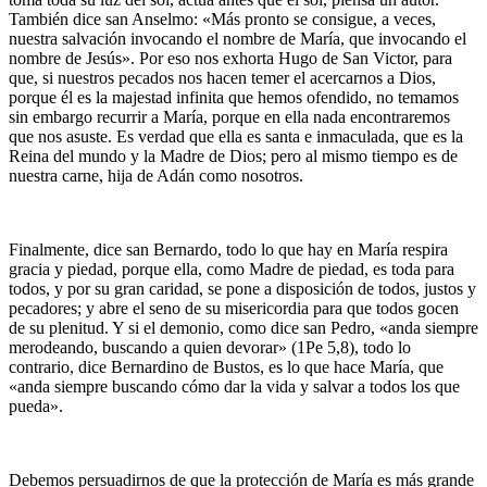
También dice san Anselmo: «Más pronto se consigue, a veces,
nuestra salvación invocando el nombre de María, que invocando el
nombre de Jesús». Por eso nos exhorta Hugo de San Victor, para
que, si nuestros pecados nos hacen temer el acercarnos a Dios,
porque él es la majestad infinita que hemos ofendido, no temamos
sin embargo recurrir a María, porque en ella nada encontraremos
que nos asuste. Es verdad que ella es santa e inmaculada, que es la
Reina del mundo y la Madre de Dios; pero al mismo tiempo es de
nuestra carne, hija de Adán como nosotros.
Finalmente, dice san Bernardo, todo lo que hay en María respira
gracia y piedad, porque ella, como Madre de piedad, es toda para
todos, y por su gran caridad, se pone a disposición de todos, justos y
pecadores; y abre el seno de su misericordia para que todos gocen
de su plenitud. Y si el demonio, como dice san Pedro, «anda siempre
merodeando, buscando a quien devorar» (1Pe 5,8), todo lo
contrario, dice Bernardino de Bustos, es lo que hace María, que
«anda siempre buscando cómo dar la vida y salvar a todos los que
pueda».
Debemos persuadirnos de que la protección de María es más grande