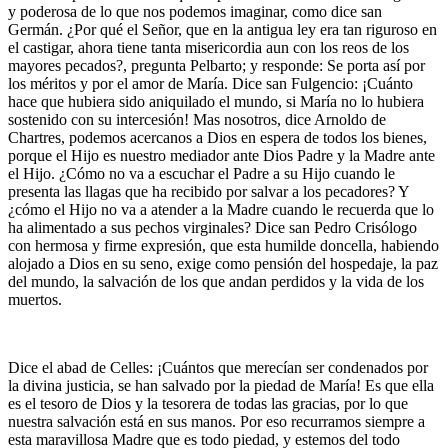
y poderosa de lo que nos podemos imaginar, como dice san
Germán. ¿Por qué el Señor, que en la antigua ley era tan riguroso en
el castigar, ahora tiene tanta misericordia aun con los reos de los
mayores pecados?, pregunta Pelbarto; y responde: Se porta así por
los méritos y por el amor de María. Dice san Fulgencio: ¡Cuánto
hace que hubiera sido aniquilado el mundo, si María no lo hubiera
sostenido con su intercesión! Mas nosotros, dice Arnoldo de
Chartres, podemos acercanos a Dios en espera de todos los bienes,
porque el Hijo es nuestro mediador ante Dios Padre y la Madre ante
el Hijo. ¿Cómo no va a escuchar el Padre a su Hijo cuando le
presenta las llagas que ha recibido por salvar a los pecadores? Y
¿cómo el Hijo no va a atender a la Madre cuando le recuerda que lo
ha alimentado a sus pechos virginales? Dice san Pedro Crisólogo
con hermosa y firme expresión, que esta humilde doncella, habiendo
alojado a Dios en su seno, exige como pensión del hospedaje, la paz
del mundo, la salvación de los que andan perdidos y la vida de los
muertos.
Dice el abad de Celles: ¡Cuántos que merecían ser condenados por
la divina justicia, se han salvado por la piedad de María! Es que ella
es el tesoro de Dios y la tesorera de todas las gracias, por lo que
nuestra salvación está en sus manos. Por eso recurramos siempre a
esta maravillosa Madre que es todo piedad, y estemos del todo