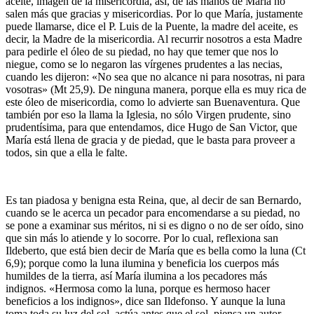
aceite, imagen de la misericordia, así, de las manos de María no
salen más que gracias y misericordias. Por lo que María, justamente
puede llamarse, dice el P. Luis de la Puente, la madre del aceite, es
decir, la Madre de la misericordia. Al recurrir nosotros a esta Madre
para pedirle el óleo de su piedad, no hay que temer que nos lo
niegue, como se lo negaron las vírgenes prudentes a las necias,
cuando les dijeron: «No sea que no alcance ni para nosotras, ni para
vosotras» (Mt 25,9). De ninguna manera, porque ella es muy rica de
este óleo de misericordia, como lo advierte san Buenaventura. Que
también por eso la llama la Iglesia, no sólo Virgen prudente, sino
prudentísima, para que entendamos, dice Hugo de San Victor, que
María está llena de gracia y de piedad, que le basta para proveer a
todos, sin que a ella le falte.
Es tan piadosa y benigna esta Reina, que, al decir de san Bernardo,
cuando se le acerca un pecador para encomendarse a su piedad, no
se pone a examinar sus méritos, ni si es digno o no de ser oído, sino
que sin más lo atiende y lo socorre. Por lo cual, reflexiona san
Ildeberto, que está bien decir de María que es bella como la luna (Ct
6,9); porque como la luna ilumina y beneficia los cuerpos más
humildes de la tierra, así María ilumina a los pecadores más
indignos. «Hermosa como la luna, porque es hermoso hacer
beneficios a los indignos», dice san Ildefonso. Y aunque la luna
toma toda su luz del sol, actúa antes que el sol, piensa un autor.