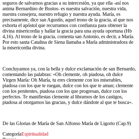
seguros de salvarnos gracias a su intercesión, ya que ella -así nos
anima Bernardino de Bustos- es nuestra salvación, nuestra vida,
nuestra consejera, nuestro refugio y nuestra ayuda. María, es
precisamente, dice san Agustín, aquel trono de la gracia, al que nos
exhorta el apóstol que recurramos con confianza para obtener la
divina misericordia y hallar la gracia para una ayuda oportuna (Hb
4,16). Al trono de la gracia, comenta san Antonio, es decir, a María.
Por esto santa Catalina de Siena llamaba a María administradora de
la misericordia divina.
Concluyamos ya, con la bella y dulce exclamación de san Bernardo,
comentando las palabras: «Oh clemente, oh piadosa, oh dulce
Virgen María: Oh María, tu eres clemente con los miserables,
piadosa con los que te ruegan, dulce con los que te aman; clemente
con los penitentes, piadosa con los que progresan, dulce con los
perfectos. Te manifiestas clemente al librarnos de los castigos,
piadosa al otorgarnos las gracias, y dulce dándote al que te busca».
De las Glorias de María de San Alfonso María de Ligorio (Cap.9)
Categoría
Espiritualidad