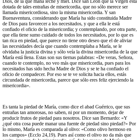
Dios, de la que mana leche y miel. Dice san León que la Virgen está
dotada de tales entrañas de misericordia, que no sólo merece ser
llamada misericordiosa, sino la misma misericordia. Y san
Buenaventura, considerando que María ha sido constituida Madre
de Dios para favorecer a los necesitados, y que a ella le está
confiado el oficio de la misericordia; y contemplando, por otra parte,
que ella tiene sumo cuidado de todos los necesitados, por lo que es
tan rica en piedad, que parece no tiene otro deseo que el de aliviar
las necesidades decía que cuando contemplaba a María, se le
olvidaba la justicia divina y sólo veía la divina misericordia de la que
María está llena. Estas son sus tiernas palabras: «De veras, Señora,
cuando te contemplo, no veo más que misericordia, pues para los
necesitados has sido hecha Madre de Dios y se te ha confiado el
oficio de compadecer. Por eso se te ve solicita hacia ellos, estás
circundada de misericordia, parece que sólo eres feliz ejerciendo la
misericordia».
Es tanta la piedad de María, como dice el abad Guérrico, que sus
entrañas tan amorosas, no saben, ni por un momento, dejar de
producir frutos de piedad para nosotros. Dice san Bernardo: «Y
¿qué otra cosa puede manar una fuente de piedad sino piedad?» Por
lo mismo, María es comparada al olivo: «Como olivo hermoso en
los campos» (Ecclo 24,19). Pues así como el olivo no da más que