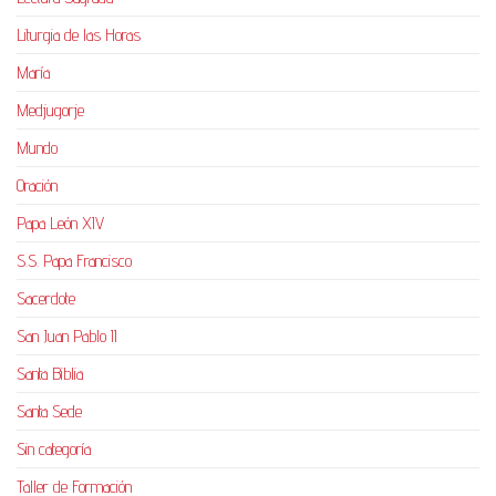
Liturgia de las Horas
María
Medjugorje
Mundo
Oración
Papa León XIV
S.S. Papa Francisco
Sacerdote
San Juan Pablo II
Santa Biblia
Santa Sede
Sin categoría
Taller de Formación