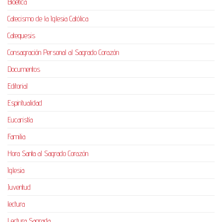
Bioética
Catecismo de la Iglesia Católica
Catequesis
Consagración Personal al Sagrado Corazón
Documentos
Editorial
Espiritualidad
Eucaristía
Familia
Hora Santa al Sagrado Corazón
Iglesia
Juventud
lectura
Lectura Sagrada