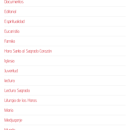
Documentos
Editorial
Espiritualidad
Eucaristía
Familia
Hora Santa al Sagrado Corazón
Iglesia
Juventud
lectura
Lectura Sagrada
Liturgia de las Horas
María
Medjugorje
Mundo