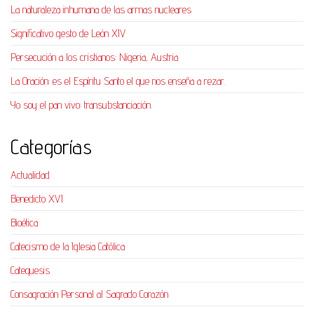
La naturaleza inhumana de las armas nucleares
Significativo gesto de León XIV
Persecución a los cristianos: Nigeria, Austria
La Oración: es el Espíritu Santo el que nos enseña a rezar.
Yo soy el pan vivo: transubstanciación
Categorías
Actualidad
Benedicto XVI
Bioética
Catecismo de la Iglesia Católica
Catequesis
Consagración Personal al Sagrado Corazón