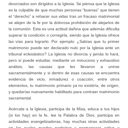
divorciados son dirigidos a la Iglesia. Se piensa que la Iglesia
es la culpable de que muchas personas “buenas” que tienen
el “derecho” a rehacer sus vidas tras un fracaso matrimonial
se alejen de la fe por la dolorosa prohibición de alejarlos de
la comunión. Esta es una actitud dañina que además dificulta
superar la condición o corregirla, siendo que la Iglesia ofrece
las vías para lograrlo. Por ejemplo: ¿Sabías que tu primer
matrimonio puede ser declarado nulo por la Iglesia ante un
tribunal eclesiástico? La Iglesia no divorcia y jamás lo hará,
pero sí puede estudiar, mediante un minucioso y exhaustivo
análisis, las causas que les llevaron a unirse
sacramentalmente y si dentro de esas causas se encuentra
evidencia de vicio, inmadurez o coacción, entre otros
elementos, tu matrimonio primario ya no existiría, de origen,
y quedarías nuevamente habilitado para contraer matrimonio
sacramental.
Acércate a la Iglesia, participa de la Misa, educa a tus hijos
(si los hay) en la fe, lee la Palabra de Dios, participa en
actividades evangelizadoras, hay muchas otras actividades
en las cuales puedes participar y permanecer activo y