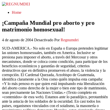
REGNUMDEI
Home
¡Campaña Mundial pro aborto y pro
matrimonio homosexual!
4 de agosto de 2004
Desactivado
Por
Regnumdei
SUD-AMERICA.- No solo en España o Europa pretenden legitimar
las uniones homosexuales, también en America. Inclusive se
presiona para imponer el aborto, a través del Mercosur y otros
mecanismos, donde se coloca como condición, para participar de los
beneficios económicos y garantías de seguridad, criterios
destructivos que en definitiva promueven el abuso, la violencia y la
corrupción. El Cardenal Quezada, Arzobispo de Guatemala,
identifica claramente a la Onu como quién impulsa esta campaña:
«Y lo más penoso es que quien está impulsando esta liberalización
del aborto como derecho de la mujer o bien este tipo de matrimonio,
sean precisamente las Naciones Unidas.» (Texto completo en
«contenidos» de esra web). Estamos ante lo paradójico, perotambién
ante la astucia de los soldados de la oscuridad. En casi todos los
paises, organismos vinculados con el soialismo, la masonería o