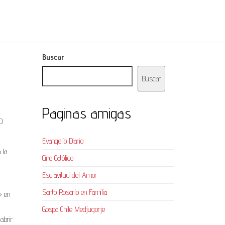
Buscar
Buscar
Paginas amigas
0
Evangelio Diario
 la
Cine Católico
Esclavitud del Amor
Santo Rosario en Familia
» en
Gospa Chile Medjugorje
abrir