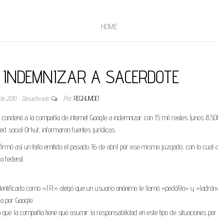
HOME
 INDEMNIZAR A SACERDOTE
 de 2010
Desactivado
Por
REGNUMDEI
ue condenó a la compañía de internet Google a indemnizar con 15 mil reales (unos 8.50
d social Orkut, informaron fuentes jurídicas.
nfirmó así un fallo emitido el pasado 16 de abril por ese mismo juzgado, con lo cual a
a federal.
 identificado como «J.R.» alegó que un usuario anónimo le llamó «pedófilo» y «ladrón
a por Google.
 que la compañía tiene que asumir la responsabilidad en este tipo de situaciones por 