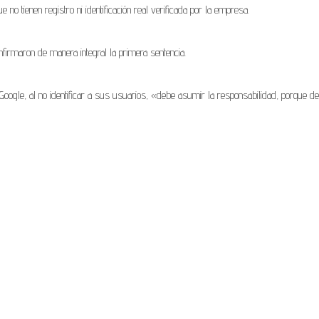
no tienen registro ni identificación real verificada por la empresa.
rmaron de manera integral la primera sentencia.
oogle, al no identificar a sus usuarios, «debe asumir la responsabilidad, porque de