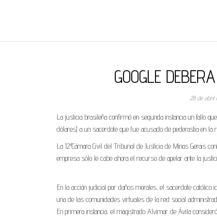
REGNUMDEI
GOOGLE DEBERA
28 de abril
La justicia brasileña confirmó en segunda instancia un fallo q
dólares) a un sacerdote que fue acusado de pederastia en la re
La 12ª Cámara Civil del Tribunal de Justicia de Minas Gerais co
empresa sólo le cabe ahora el recurso de apelar ante la justici
En la acción judicial por daños morales, el sacerdote católico
una de las comunidades virtuales de la red social administrad
En primera instancia, el magistrado Alvimar de Ávila consideró