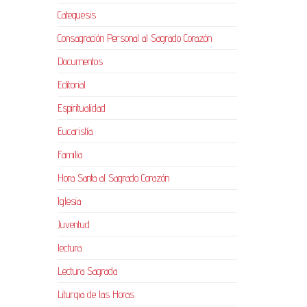
Catequesis
Consagración Personal al Sagrado Corazón
Documentos
Editorial
Espiritualidad
Eucaristía
Familia
Hora Santa al Sagrado Corazón
Iglesia
Juventud
lectura
Lectura Sagrada
Liturgia de las Horas