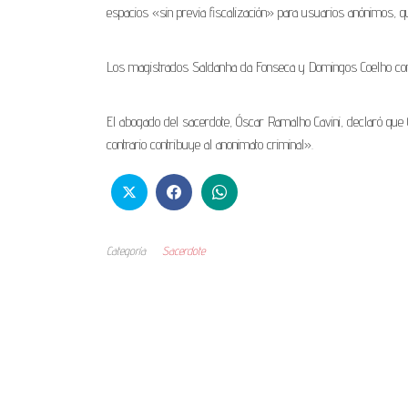
espacios «sin previa fiscalización» para usuarios anónimos, que 
Los magistrados Saldanha da Fonseca y Domingos Coelho confi
El abogado del sacerdote, Óscar Ramalho Cavini, declaró que G
contrario contribuye al anonimato criminal».
Categoría
Sacerdote