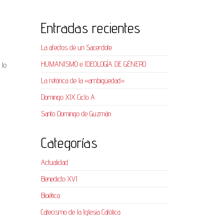
Entradas recientes
La afectos de un Sacerdote
HUMANISMO e IDEOLOGÍA DE GÉNERO
 lo
La retórica de la «ambigüedad»
Domingo XIX Ciclo A
Santo Domingo de Guzmán
Categorías
Actualidad
Benedicto XVI
Bioética
Catecismo de la Iglesia Católica