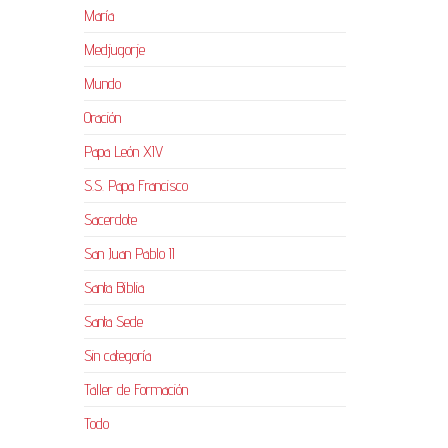
María
Medjugorje
Mundo
Oración
Papa León XIV
S.S. Papa Francisco
Sacerdote
San Juan Pablo II
Santa Biblia
Santa Sede
Sin categoría
Taller de Formación
Todo