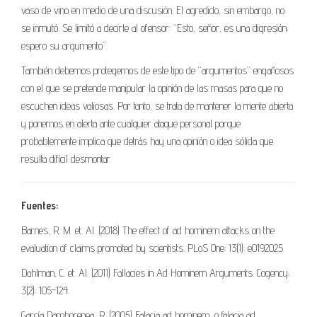
vaso de vino en medio de una discusión. El agredido, sin embargo, no
se inmutó. Se limitó a decirle al ofensor: “Esto, señor, es una digresión;
espero su argumento”.
También debemos protegernos de este tipo de “argumentos” engañosos
con el que se pretende manipular la opinión de las masas para que no
escuchen ideas valiosas. Por tanto, se trata de mantener la mente abierta
y ponernos en alerta ante cualquier ataque personal porque
probablemente implica que detrás hay una opinión o idea sólida que
resulta difícil desmontar.
Fuentes:
Barnes, R. M. et. Al. (2018) The effect of ad hominem attacks on the
evaluation of claims promoted by scientists. PLoS One; 13(1): e0192025.
Dahlman, C. et. Al. (2011) Fallacies in Ad Hominem Arguments. Cogency;
3(2): 105-124.
García Damborenea, R. (2005) Falacia ad hominem, o falacia ad