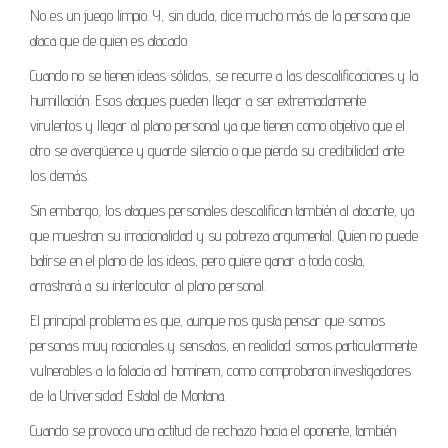
No es un juego limpio. Y, sin duda, dice mucho más de la persona que
ataca que de quien es atacado.
Cuando no se tienen ideas sólidas, se recurre a las descalificaciones y la
humillación. Esos ataques pueden llegar a ser extremadamente
virulentos y llegar al plano personal ya que tienen como objetivo que el
otro se avergüence y guarde silencio o que pierda su credibilidad ante
los demás.
Sin embargo, los ataques personales descalifican también al atacante, ya
que muestran su irracionalidad y su pobreza argumental. Quien no puede
batirse en el plano de las ideas, pero quiere ganar a toda costa,
arrastrará a su interlocutor al plano personal.
El principal problema es que, aunque nos gusta pensar que somos
personas muy racionales y sensatas, en realidad somos particularmente
vulnerables a la falacia ad hominem, como comprobaron investigadores
de la Universidad Estatal de Montana.
Cuando se provoca una actitud de rechazo hacia el oponente, también