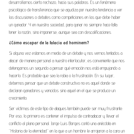
desarrollamos cierto rechazo, hacia sus palabras. Es un fenómeno
psicológico de transferencia que se agudiza por nuestra tendencia a ver
las discusiones o debates como competiciones en las que debe haber
un ganador. Y en nuestra sociedad, para ganar no siempre hace falta
tener la razón, sino imponerse, aunque sea con descalificaciones.
¿Cómo escapar de la falacia ad hominem?
Si alguna vez estamos en medio de un debate y nos vemos tentados a
atacar de manera personal a nuestro interlocutor, es conveniente que nos
detengamos un segundo a pensar qué emoción nos está empujando a
hacerlo. Es probable que sea la rabia o la frustración. En su lugar,
debemos pensar que un debate constructivo no es aquel donde se
declaran ganadores y vencidos sino aquel en el que se produce un
crecimiento.
Ser víctimas de este tipo de ataques también puede ser muy frustrante.
Por eso, lo primero es contener el impulso de contraatacar y llevar el
conflicto al plano personal. Jorge Luis Borges contó una anécdota en
“Historia de la eternidad” en la que a un hombre le arrojaron a la cara un