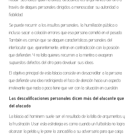
través de ataques personales dirigidos a menoscabar su autoridad o
fiabilidad.
Se puede recurrir a los insultos personales, la humillación pública o
incluso sacar a colación errores que esa persona cometió en el pasado.
También es común que se ataquen características personales del
interlocutor que, aparentemente, entran en contradicción con la posición
que defienden. Y no falta quienes recurren a la mentira o exageran
supuestos defectos del otro para devaluar sus ideas.
El objetivo principal de esta falacia consiste en desacreditar a la persona
que defiende una idea redirigiendo el foco de atención hacia un aspecto
irrelevante que nada o poco tiene que ver con la situación en cuestión.
Las descalificaciones personales dicen más del atacante que
del atacado
La falacia ad hominem suele ser el resultado de la falta de argumentos y
la frustración. Usar esta estrategia es como cuando un futbolista no logra
alcanzar la pelota y le pone la zancadilla a su adversario para que caiga.