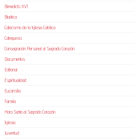
Benedicto XVI
Bioética
Catecismo de la Iglesia Católica
Catequesis
Consagración Personal al Sagrado Corazón
Documentos
Editorial
Espiritualidad
Eucaristía
Familia
Hora Santa al Sagrado Corazón
Iglesia
Juventud