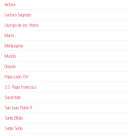
lectura
Lectura Sagrada
Liturgia de las Horas
María
Medjugorje
Mundo
Oración
Papa León XIV
S.S. Papa Francisco
Sacerdote
San Juan Pablo II
Santa Biblia
Santa Sede