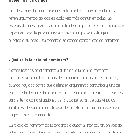
hablan de los demás.
Por desgracia, la tendencia a descalificar a los demás cuando no se
tienen argumentos sólidos es cada vez más común en todas las
esferas de nuestra vida social, una tendencia que pone en peligro nuestra
capacidad para llegar a un discernimiento porque va destruyendo
puentes a su paso. Esa tendencia se conoce como falacia ad hominem.
¿Qué es la falacia ad hominem?
Somos testigos prácticamente a diario de la falacia ad hominem.
Podemos verla en los medios de comunicación o las redes sociales,
cuando hay dos partes que defienden argumentos contrarios y una de
ellas intenta desacreditar a la otra recurriendo a argumentos irrelevantes
para el tema como situaciones de la vida personal, de sus vínculos
familiares, de su entorno religioso, de la historia familiar, de aspectos de
su pais, raza o religión, etc.
La falacia ad hominem es la tendencia a atacar al interlocutor, en vez de
rebatir sus ideas. Quien la utiliza, descalifica los argumentos del otro a