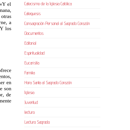
Catecismo de la Iglesia Católica
 «Y el
umana,
Catequesis
 otras
rne, a
Consagración Personal al Sagrado Corazón
«Y los
Documentos
Editorial
Espiritualidad
Eucaristía
frece
Familia
ntos,
er en
Hora Santa al Sagrado Corazón
me son
Iglesia
r, de
mente
Juventud
lectura
Lectura Sagrada