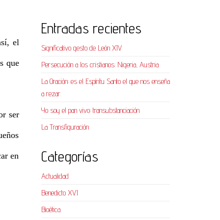
Entradas recientes
sí, el
Significativo gesto de León XIV
ás que
Persecución a los cristianos: Nigeria, Austria
La Oración: es el Espíritu Santo el que nos enseña
a rezar.
Yo soy el pan vivo: transubstanciación
or ser
La Transfiguración
queños
Categorías
car en
Actualidad
Benedicto XVI
Bioética