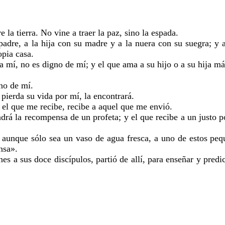
 la tierra. No vine a traer la paz, sino la espada.
padre, a la hija con su madre y a la nuera con su suegra;
y a
opia casa.
 mí, no es digno de mí; y el que ama a su hijo o a su hija m
gno de mí.
 pierda su vida por mí, la encontrará.
y el que me recibe, recibe a aquel que me envió.
ndrá la recompensa de un profeta; y el que recibe a un justo p
 aunque sólo sea un vaso de agua fresca, a uno de estos pe
ensa».
es a sus doce discípulos, partió de allí, para enseñar y predi