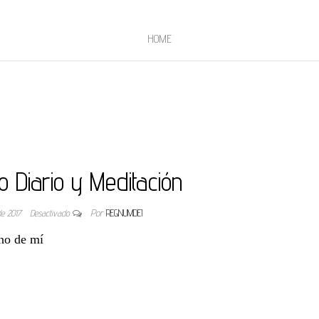
HOME
o Diario y Meditación
 de 2017
Desactivado
Por
REGNUMDEI
gno de mí