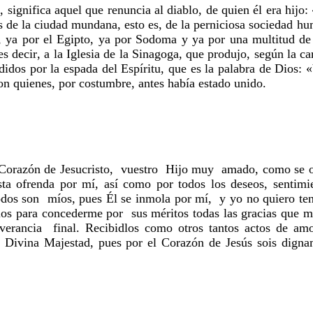
significa aquel que renuncia al diablo, de quien él era hijo:
os de la ciudad mundana, esto es, de la perniciosa sociedad h
a, ya por el Egipto, ya por Sodoma y ya por una multitud de
 decir, a la Iglesia de la Sinagoga, que produjo, según la ca
ididos por la espada del Espíritu, que es la palabra de Dios: 
n quienes, por costumbre, antes había estado unido.
 Corazón de Jesucristo, vuestro Hijo muy amado, como se o
a ofrenda por mí, así como por todos los deseos, sentimie
odos son míos, pues Él se inmola por mí, y yo no quiero ten
dlos para concederme por sus méritos todas las gracias que 
severancia final. Recibidlos como otros tantos actos de amo
 Divina Majestad, pues por el Corazón de Jesús sois digna