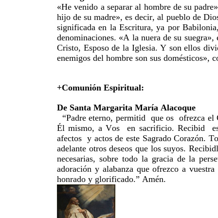
«He venido a separar al hombre de su padre», 
hijo de su madre», es decir, al pueblo de Di
significada en la Escritura, ya por Babiloni
denominaciones. «A la nuera de su suegra», es
Cristo, Esposo de la Iglesia. Y son ellos div
enemigos del hombre son sus domésticos», co
+Comunión Espiritual:
De Santa Margarita María Alacoque
“Padre eterno, permitid que os ofrezca el
Él mismo, a Vos en sacrificio. Recibid est
afectos y actos de este Sagrado Corazón. T
adelante otros deseos que los suyos. Recibi
necesarias, sobre todo la gracia de la per
adoración y alabanza que ofrezco a vuestra
honrado y glorificado.” Amén.