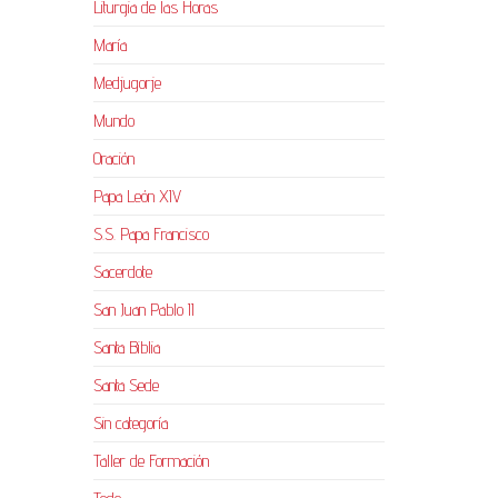
Liturgia de las Horas
María
Medjugorje
Mundo
Oración
Papa León XIV
S.S. Papa Francisco
Sacerdote
San Juan Pablo II
Santa Biblia
Santa Sede
Sin categoría
Taller de Formación