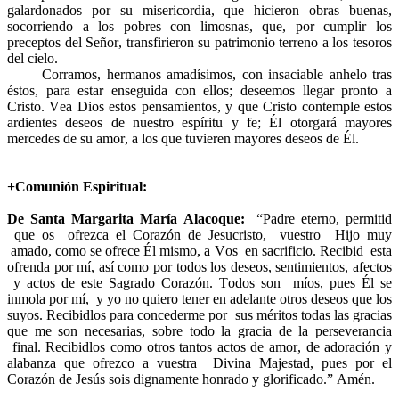
galardonados por su misericordia, que hicieron obras buenas,
socorriendo a los pobres con limosnas, que, por cumplir los
preceptos del Señor, transfirieron su patrimonio terreno a los tesoros
del cielo.
Corramos, hermanos amadísimos, con insaciable anhelo tras
éstos, para estar enseguida con ellos; deseemos llegar pronto a
Cristo. Vea Dios estos pensamientos, y que Cristo contemple estos
ardientes deseos de nuestro espíritu y fe; Él otorgará mayores
mercedes de su amor, a los que tuvieren mayores deseos de Él.
+Comunión Espiritual:
De Santa Margarita María Alacoque:
“Padre eterno, permitid
que os ofrezca el Corazón de Jesucristo, vuestro Hijo muy
amado, como se ofrece Él mismo, a Vos en sacrificio. Recibid esta
ofrenda por mí, así como por todos los deseos, sentimientos, afectos
y actos de este Sagrado Corazón. Todos son míos, pues Él se
inmola por mí, y yo no quiero tener en adelante otros deseos que los
suyos. Recibidlos para concederme por sus méritos todas las gracias
que me son necesarias, sobre todo la gracia de la perseverancia
final. Recibidlos como otros tantos actos de amor, de adoración y
alabanza que ofrezco a vuestra Divina Majestad, pues por el
Corazón de Jesús sois dignamente honrado y glorificado.” Amén.