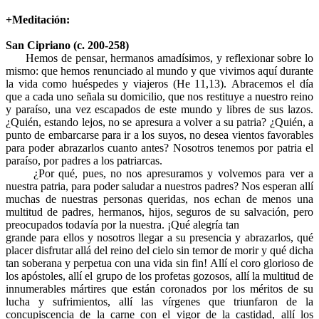
+Meditación:
San Cipriano (c. 200-258)
Hemos de pensar, hermanos amadísimos, y reflexionar sobre lo
mismo: que hemos renunciado al mundo y que vivimos aquí durante
la vida como huéspedes y viajeros (He 11,13). Abracemos el día
que a cada uno señala su domicilio, que nos restituye a nuestro reino
y paraíso, una vez escapados de este mundo y libres de sus lazos.
¿Quién, estando lejos, no se apresura a volver a su patria? ¿Quién, a
punto de embarcarse para ir a los suyos, no desea vientos favorables
para poder abrazarlos cuanto antes? Nosotros tenemos por patria el
paraíso, por padres a los patriarcas.
¿Por qué, pues, no nos apresuramos y volvemos para ver a
nuestra patria, para poder saludar a nuestros padres? Nos esperan allí
muchas de nuestras personas queridas, nos echan de menos una
multitud de padres, hermanos, hijos, seguros de su salvación, pero
preocupados todavía por la nuestra. ¡Qué alegría tan
grande para ellos y nosotros llegar a su presencia y abrazarlos, qué
placer disfrutar allá del reino del cielo sin temor de morir y qué dicha
tan soberana y perpetua con una vida sin fin! Allí el coro glorioso de
los apóstoles, allí el grupo de los profetas gozosos, allí la multitud de
innumerables mártires que están coronados por los méritos de su
lucha y sufrimientos, allí las vírgenes que triunfaron de la
concupiscencia de la carne con el vigor de la castidad, allí los