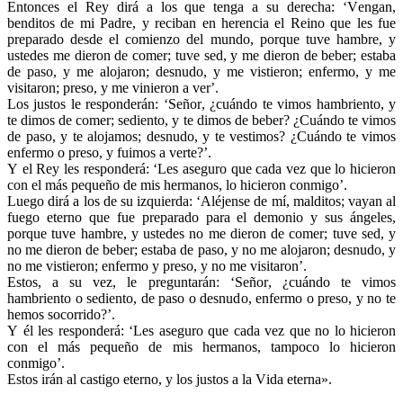
Entonces el Rey dirá a los que tenga a su derecha: ‘Vengan,
benditos de mi Padre, y reciban en herencia el Reino que les fue
preparado desde el comienzo del mundo, porque tuve hambre, y
ustedes me dieron de comer; tuve sed, y me dieron de beber; estaba
de paso, y me alojaron; desnudo, y me vistieron; enfermo, y me
visitaron; preso, y me vinieron a ver’.
Los justos le responderán: ‘Señor, ¿cuándo te vimos hambriento, y
te dimos de comer; sediento, y te dimos de beber? ¿Cuándo te vimos
de paso, y te alojamos; desnudo, y te vestimos? ¿Cuándo te vimos
enfermo o preso, y fuimos a verte?’.
Y el Rey les responderá: ‘Les aseguro que cada vez que lo hicieron
con el más pequeño de mis hermanos, lo hicieron conmigo’.
Luego dirá a los de su izquierda: ‘Aléjense de mí, malditos; vayan al
fuego eterno que fue preparado para el demonio y sus ángeles,
porque tuve hambre, y ustedes no me dieron de comer; tuve sed, y
no me dieron de beber; estaba de paso, y no me alojaron; desnudo, y
no me vistieron; enfermo y preso, y no me visitaron’.
Estos, a su vez, le preguntarán: ‘Señor, ¿cuándo te vimos
hambriento o sediento, de paso o desnudo, enfermo o preso, y no te
hemos socorrido?’.
Y él les responderá: ‘Les aseguro que cada vez que no lo hicieron
con el más pequeño de mis hermanos, tampoco lo hicieron
conmigo’.
Estos irán al castigo eterno, y los justos a la Vida eterna».