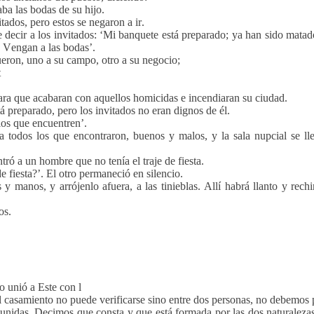
aba las bodas de su hijo.
itados, pero estos se negaron a ir.
 decir a los invitados: ‘Mi banquete está preparado; ya han sido matad
: Vengan a las bodas’.
fueron, uno a su campo, otro a su negocio;
t
 para que acabaran con aquellos homicidas e incendiaran su ciudad.
tá preparado, pero los invitados no eran dignos de él.
 los que encuentren’.
a todos los que encontraron, buenos y malos, y la sala nupcial se ll
tró a un hombre que no tenía el traje de fiesta.
de fiesta?’. El otro permaneció en silencio.
 y manos, y arrójenlo afuera, a las tinieblas. Allí habrá llanto y rech
os.
o unió a Este con l
 casamiento no puede verificarse sino entre dos personas, no debemos 
unidas. Decimos que consta y que está formada por las dos naturalezas