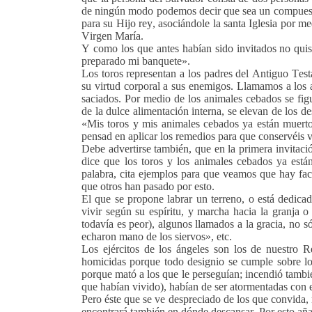
de ningún modo podemos decir que sea un compuesto
para su Hijo rey, asociándole la santa Iglesia por me
Virgen María.
Y como los que antes habían sido invitados no quisi
preparado mi banquete».
Los toros representan a los padres del Antiguo Test
su virtud corporal a sus enemigos. Llamamos a los 
saciados. Por medio de los animales cebados se fig
de la dulce alimentación interna, se elevan de los de
«Mis toros y mis animales cebados ya están muert
pensad en aplicar los remedios para que conservéis v
Debe advertirse también, que en la primera invitaci
dice que los toros y los animales cebados ya est
palabra, cita ejemplos para que veamos que hay fa
que otros han pasado por esto.
El que se propone labrar un terreno, o está dedicad
vivir según su espíritu, y marcha hacia la granja o
todavía es peor), algunos llamados a la gracia, no s
echaron mano de los siervos», etc.
Los ejércitos de los ángeles son los de nuestro 
homicidas porque todo designio se cumple sobre l
porque mató a los que le perseguían; incendió tambi
que habían vivido), habían de ser atormentadas con e
Pero éste que se ve despreciado de los que convida, 
encontrará también en dónde descansar. Por esto aña