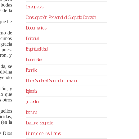
 bodas
Catequesis
e de la
Consagración Personal al Sagrado Corazón
que he
Documentos
erno de
Editorial
ecimos
gracia
Espiritualidad
, pues:
ron, y
Eucaristía
da, se
Familia
divina
oyendo
Hora Santa al Sagrado Corazón
ión, y
Iglesia
lo que
s otros
Juventud
uellos
lectura
cidas,
(en la
Lectura Sagrada
Liturgia de las Horas
de Dios