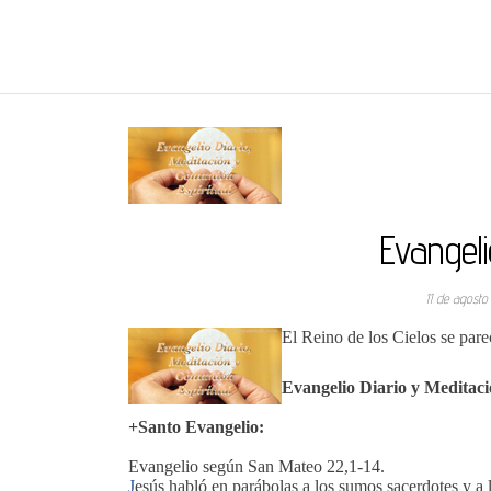
REGNUMDEI
Evangeli
11 de agost
El Reino de los Cielos se pare
Evangelio Diario y Meditac
+Santo Evangelio:
Evangelio según San Mateo 22,1-14.
J
esús habló en parábolas a los sumos sacerdotes y a 