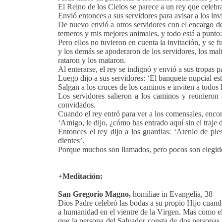
El Reino de los Cielos se parece a un rey que celebr
Envió entonces a sus servidores para avisar a los inv
De nuevo envió a otros servidores con el encargo de
terneros y mis mejores animales, y todo está a punto
Pero ellos no tuvieron en cuenta la invitación, y se 
y los demás se apoderaron de los servidores, los mal
rataron y los mataron.
Al enterarse, el rey se indignó y envió a sus tropas
Luego dijo a sus servidores: ‘El banquete nupcial es
Salgan a los cruces de los caminos e inviten a todos
Los servidores salieron a los caminos y reunieron 
convidados.
Cuando el rey entró para ver a los comensales, encon
‘Amigo, le dijo, ¿cómo has entrado aquí sin el traje 
Entonces el rey dijo a los guardias: ‘Atenlo de pies
dientes’.
Porque muchos son llamados, pero pocos son elegid
+Meditación:
San Gregorio Magno,
homiliae in Evangelia, 38
Dios Padre celebró las bodas a su propio Hijo cuand
a humanidad en el vientre de la Virgen. Mas como el
que la persona del Salvador consta de dos personas 