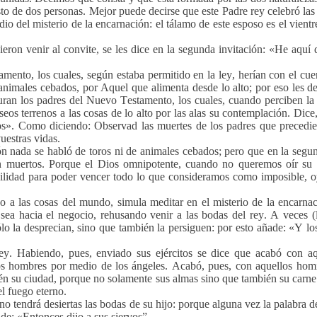
 de dos personas. Mejor puede decirse que este Padre rey celebró las
dio del misterio de la encarnación: el tálamo de este esposo es el vientr
eron venir al convite, se les dice en la segunda invitación: «He aquí 
amento, los cuales, según estaba permitido en la ley, herían con el cu
animales cebados, por Aquel que alimenta desde lo alto; por eso les d
uran los padres del Nuevo Testamento, los cuales, cuando perciben la 
seos terrenos a las cosas de lo alto por las alas su contemplación. Dice
os». Como diciendo: Observad las muertes de los padres que precedie
uestras vidas.
ón nada se habló de toros ni de animales cebados; pero que en la segun
án muertos. Porque el Dios omnipotente, cuando no queremos oír su 
cilidad para poder vencer todo lo que consideramos como imposible, 
o a las cosas del mundo, simula meditar en el misterio de la encarnac
 sea hacia el negocio, rehusando venir a las bodas del rey. A veces (
ólo la desprecian, sino que también la persiguen: por esto añade: «Y lo
Rey. Habiendo, pues, enviado sus ejércitos se dice que acabó con aq
os hombres por medio de los ángeles. Acabó, pues, con aquellos homi
én su ciudad, porque no solamente sus almas sino que también su carne 
l fuego eterno.
no tendrá desiertas las bodas de su hijo: porque alguna vez la palabra 
de: «Entonces dijo a sus siervos”.