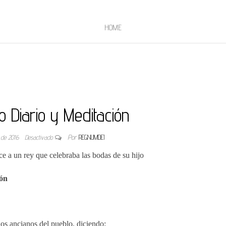
HOME
o Diario y Meditación
o de 2016
Desactivado
Por
REGNUMDEI
ce a un rey que celebraba las bodas de su hijo
ión
los ancianos del pueblo, diciendo: