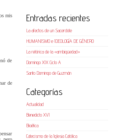
Entradas recientes
os mis
La afectos de un Sacerdote
HUMANISMO e IDEOLOGÍA DE GÉNERO
La retórica de la «ambigüedad»
enó de
Domingo XIX Ciclo A
Santo Domingo de Guzmán
inar de
Categorías
Actualidad
Benedicto XVI
Bioética
pensar
Catecismo de la Iglesia Católica
, pero