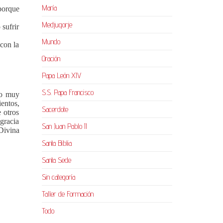
María
 porque
Medjugorje
 sufrir
Mundo
con la
Oración
Papa León XIV
S.S. Papa Francisco
jo muy
entos,
Sacerdote
 otros
gracia
San Juan Pablo II
Divina
Santa Biblia
Santa Sede
Sin categoría
Taller de Formación
Todo