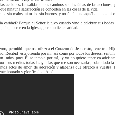
as acciones; las salidas de los caminos son las faltas de las acciones,
 que ninguna satisfacción se conceden en las cosas de la vida.
enos sin malos, ni malos sin buenos, y no fue bueno aquél que no quiso
a caridad? Porque el Señor la tuvo cuando vino a celebrar sus bodas 
al, el que cree en la Iglesia, pero no tiene caridad.
erno, permitid que os ofrezca el Corazón de Jesucristo, vuestro Hi
. Recibid esta ofrenda por mí, así como por todos los deseos, sentimi
on míos, pues Él se inmola por mí, y yo no quiero tener en adelante
r sus méritos todas las gracias que me son necesarias, sobre todo la 
tantos actos de amor, de adoración y alabanza que ofrezco a vuestra 
ente honrado y glorificado.” Amén.