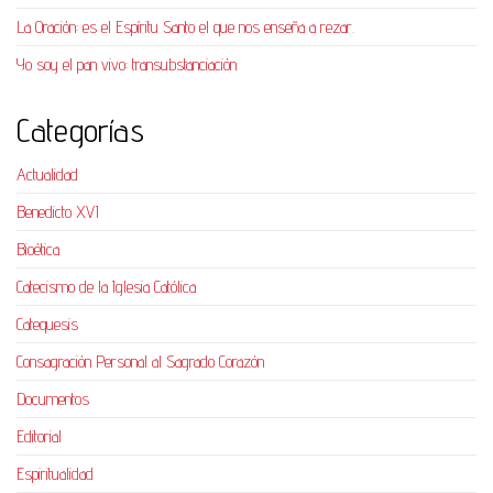
La Oración: es el Espíritu Santo el que nos enseña a rezar.
Yo soy el pan vivo: transubstanciación
Categorías
Actualidad
Benedicto XVI
Bioética
Catecismo de la Iglesia Católica
Catequesis
Consagración Personal al Sagrado Corazón
Documentos
Editorial
Espiritualidad