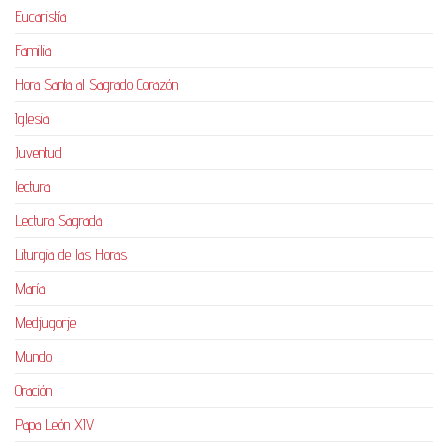
Eucaristía
Familia
Hora Santa al Sagrado Corazón
Iglesia
Juventud
lectura
Lectura Sagrada
Liturgia de las Horas
María
Medjugorje
Mundo
Oración
Papa León XIV