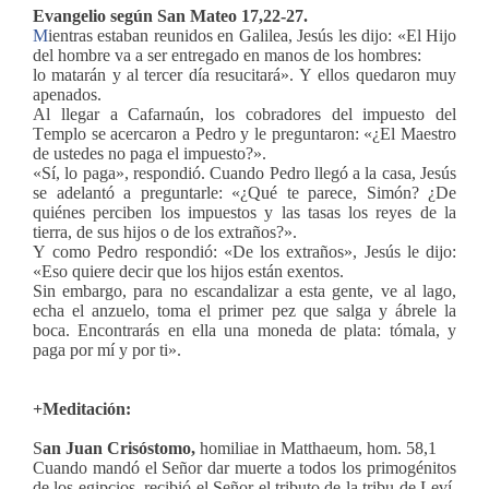
Evangelio según San Mateo 17,22-27.
M
ientras estaban reunidos en Galilea, Jesús les dijo: «El Hijo
del hombre va a ser entregado en manos de los hombres:
lo matarán y al tercer día resucitará». Y ellos quedaron muy
apenados.
Al llegar a Cafarnaún, los cobradores del impuesto del
Templo se acercaron a Pedro y le preguntaron: «¿El Maestro
de ustedes no paga el impuesto?».
«Sí, lo paga», respondió. Cuando Pedro llegó a la casa, Jesús
se adelantó a preguntarle: «¿Qué te parece, Simón? ¿De
quiénes perciben los impuestos y las tasas los reyes de la
tierra, de sus hijos o de los extraños?».
Y como Pedro respondió: «De los extraños», Jesús le dijo:
«Eso quiere decir que los hijos están exentos.
Sin embargo, para no escandalizar a esta gente, ve al lago,
echa el anzuelo, toma el primer pez que salga y ábrele la
boca. Encontrarás en ella una moneda de plata: tómala, y
paga por mí y por ti».
+Meditación:
S
an Juan Crisóstomo,
homiliae in Matthaeum, hom. 58,1
Cuando mandó el Señor dar muerte a todos los primogénitos
de los egipcios, recibió el Señor el tributo de la tribu de Leví,