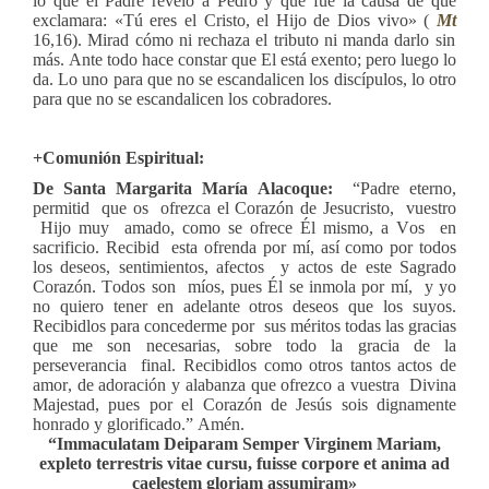
lo que el Padre reveló a Pedro y que fue la causa de que
exclamara: «Tú eres el Cristo, el Hijo de Dios vivo» (
Mt
16,16). Mirad cómo ni rechaza el tributo ni manda darlo sin
más. Ante todo hace constar que El está exento; pero luego lo
da. Lo uno para que no se escandalicen los discípulos, lo otro
para que no se escandalicen los cobradores.
+Comunión Espiritual:
De Santa Margarita María Alacoque:
“Padre eterno,
permitid que os ofrezca el Corazón de Jesucristo, vuestro
Hijo muy amado, como se ofrece Él mismo, a Vos en
sacrificio. Recibid esta ofrenda por mí, así como por todos
los deseos, sentimientos, afectos y actos de este Sagrado
Corazón. Todos son míos, pues Él se inmola por mí, y yo
no quiero tener en adelante otros deseos que los suyos.
Recibidlos para concederme por sus méritos todas las gracias
que me son necesarias, sobre todo la gracia de la
perseverancia final. Recibidlos como otros tantos actos de
amor, de adoración y alabanza que ofrezco a vuestra Divina
Majestad, pues por el Corazón de Jesús sois dignamente
honrado y glorificado.” Amén.
“Immaculatam Deiparam Semper Virginem Mariam,
expleto terrestris vitae cursu, fuisse corpore et anima ad
caelestem gloriam assumiram»