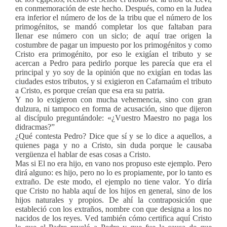
en conmemoración de este hecho. Después, como en la Judea
era inferior el número de los de la tribu que el número de los
primogénitos, se mandó completar los que faltaban para
llenar ese número con un siclo; de aquí trae origen la
costumbre de pagar un impuesto por los primogénitos y como
Cristo era primogénito, por eso le exigían el tributo y se
acercan a Pedro para pedirlo porque les parecía que era el
principal y yo soy de la opinión que no exigían en todas las
ciudades estos tributos, y si exigieron en Cafarnaúm el tributo
a Cristo, es porque creían que esa era su patria.
Y no lo exigieron con mucha vehemencia, sino con gran
dulzura, ni tampoco en forma de acusación, sino que dijeron
al discípulo preguntándole: «¿Vuestro Maestro no paga los
didracmas?”
¿Qué contesta Pedro? Dice que sí y se lo dice a aquellos, a
quienes paga y no a Cristo, sin duda porque le causaba
vergüenza el hablar de esas cosas a Cristo.
Mas si El no era hijo, en vano nos propuso este ejemplo. Pero
dirá alguno: es hijo, pero no lo es propiamente, por lo tanto es
extraño. De este modo, el ejemplo no tiene valor. Yo diría
que Cristo no habla aquí de los hijos en general, sino de los
hijos naturales y propios. De ahí la contraposición que
estableció con los extraños, nombre con que designa a los no
nacidos de los reyes. Ved también cómo certifica aquí Cristo