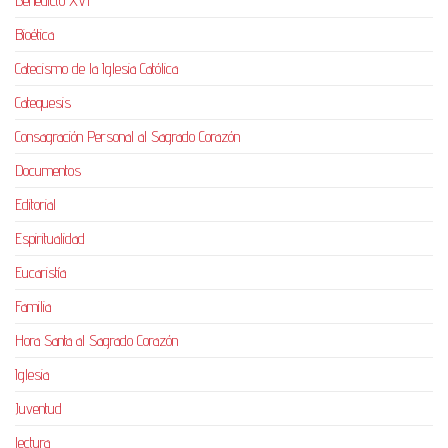
Benedicto XVI
Bioética
Catecismo de la Iglesia Católica
Catequesis
Consagración Personal al Sagrado Corazón
Documentos
Editorial
Espiritualidad
Eucaristía
Familia
Hora Santa al Sagrado Corazón
Iglesia
Juventud
lectura