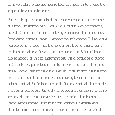
como verdadero lo que dice nuestra boca, que nuestro interior asienta a
lo que profesamos externamente.
Por esto, la Iglesia, contemplando la grandeza del don divino, exhorta a
sus hijos y miembros de su familia a que acudan a los sacramentos,
diciendo: Comed, mis familiares, bebed y embriagaos, hermanos míos.
Compañeros, comed y bebed, y embriagaos, mis amigos. Qué es lo que
hay que comer y beber, nos lo enseña en otro lugar el Espíritu Santo
por boca del salmista: Gustad y ved que bueno es el Señor, dichoso el
que se acoge a él. En este sacramento está Cristo, porque es el cuerpo
de Cristo. No es, por tanto, un alimento material, sino espiritual. Por ello,
dice el Apóstol, refiriéndose a lo que era figura del mismo, que nuestros
padres comieron el mismo alimento espiritual, y bebieron la misma
bebida espiritual. En efecto, el cuerpo de Dios es espiritual, el cuerpo de
Cristo es un cuerpo espiritual y divino, ya que Cristo es espíritu, tal como
leemos: El espíritu ante nuestra faz, Cristo, el Señor. Y en la carta de
Pedro leemos también: Cristo murió por vosotros. Finalmente, este
alimento fortalece nuestro corazón, y esta bebida alegra el corazón del