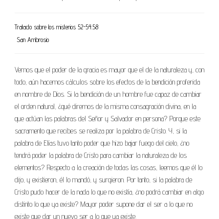
Tratado sobre los misterios 52-54.58
San Ambrosio
Vemos que el poder de la gracia es mayor que el de la naturaleza y, con
todo, aún hacemos cálculos sobre los efectos de la bendición proferida
en nombre de Dios. Si la bendición de un hombre fue capaz de cambiar
el orden natural, ¿qué diremos de la misma consagración divina, en la
que actúan las palabras del Señor y Salvador en persona? Porque este
sacramento que recibes se realiza por la palabra de Cristo. Y, si la
palabra de Elías tuvo tanto poder que hizo bajar fuego del cielo, ¿no
tendrá poder la palabra de Cristo para cambiar la naturaleza de los
elementos? Respecto a la creación de todas las cosas, leemos que él lo
dijo, y existieron, él lo mandó, y surgieron. Por tanto, si la palabra de
Cristo pudo hacer de la nada lo que no existía, ¿no podrá cambiar en algo
distinto lo que ya existe? Mayor poder supone dar el ser a lo que no
existe que dar un nuevo ser a lo que ya existe.