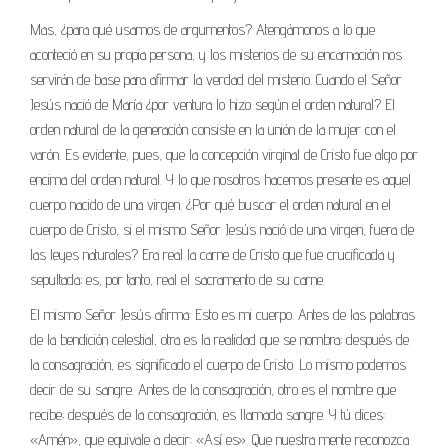
Mas, ¿para qué usamos de argumentos? Atengámonos a lo que
aconteció en su propia persona, y los misterios de su encarnación nos
servirán de base para afirmar la verdad del misterio. Cuando el Señor
Jesús nació de María ¿por ventura lo hizo según el orden natural? El
orden natural de la generación consiste en la unión de la mujer con el
varón. Es evidente, pues, que la concepción virginal de Cristo fue algo por
encima del orden natural. Y lo que nosotros hacemos presente es aquel
cuerpo nacido de una virgen. ¿Por qué buscar el orden natural en el
cuerpo de Cristo, si el mismo Señor Jesús nació de una virgen, fuera de
las leyes naturales? Era real la carne de Cristo que fue crucificada y
sepultada; es, por tanto, real el sacramento de su carne.
El mismo Señor Jesús afirma: Esto es mi cuerpo. Antes de las palabras
de la bendición celestial, otra es la realidad que se nombra; después de
la consagración, es significado el cuerpo de Cristo. Lo mismo podemos
decir de su sangre. Antes de la consagración, otro es el nombre que
recibe; después de la consagración, es llamada sangre. Y tú dices:
«Amén», que equivale a decir: «Así es». Que nuestra mente reconozca