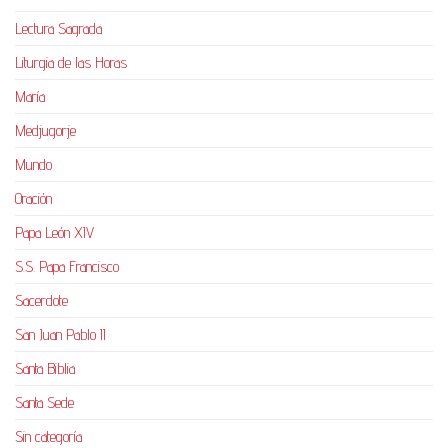
Lectura Sagrada
Liturgia de las Horas
María
Medjugorje
Mundo
Oración
Papa León XIV
S.S. Papa Francisco
Sacerdote
San Juan Pablo II
Santa Biblia
Santa Sede
Sin categoría