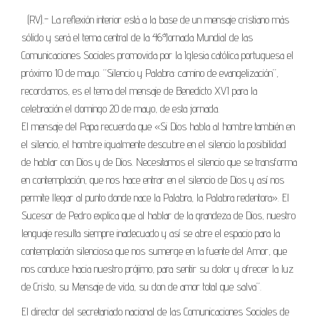
(RV).- La reflexión interior está a la base de un mensaje cristiano más
sólido y será el tema central de la 46ª Jornada Mundial de las
Comunicaciones Sociales promovida por la Iglesia católica portuguesa el
próximo 10 de mayo. “Silencio y Palabra: camino de evangelización”,
recordamos, es el tema del mensaje de Benedicto XVI para la
celebración el domingo 20 de mayo, de esta jornada.
El mensaje del Papa recuerda que «Si Dios habla al hombre también en
el silencio, el hombre igualmente descubre en el silencio la posibilidad
de hablar con Dios y de Dios. Necesitamos el silencio que se transforma
en contemplación, que nos hace entrar en el silencio de Dios y así nos
permite llegar al punto donde nace la Palabra, la Palabra redentora». El
Sucesor de Pedro explica que al hablar de la grandeza de Dios, nuestro
lenguaje resulta siempre inadecuado y así se abre el espacio para la
contemplación silenciosa que nos sumerge en la fuente del Amor, que
nos conduce hacia nuestro prójimo, para sentir su dolor y ofrecer la luz
de Cristo, su Mensaje de vida, su don de amor total que salva”.
El director del secretariado nacional de las Comunicaciones Sociales de