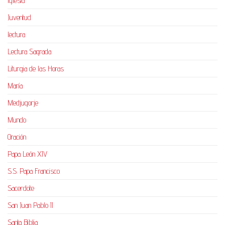
Iglesia
Juventud
lectura
Lectura Sagrada
Liturgia de las Horas
María
Medjugorje
Mundo
Oración
Papa León XIV
S.S. Papa Francisco
Sacerdote
San Juan Pablo II
Santa Biblia