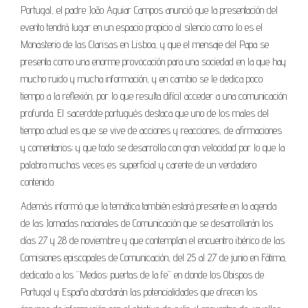
Portugal, el padre João Aguiar Campos anunció que la presentación del
evento tendrá lugar en un espacio propicio al silencio como lo es el
Monasterio de las Clarisas en Lisboa, y que el mensaje del Papa se
presenta como una enorme provocación para una sociedad en la que hay
mucho ruido y mucha información, y en cambio se le dedica poco
tiempo a la reflexión, por lo que resulta difícil acceder a una comunicación
profunda. El sacerdote portugués destaca que uno de los males del
tiempo actual es que se vive de acciones y reacciones, de afirmaciones
y comentarios; y que todo se desarrolla con gran velocidad por lo que la
palabra muchas veces es superficial y carente de un verdadero
contenido.
Además informó que la temática también estará presente en la agenda
de las Jornadas nacionales de Comunicación que se desarrollarán los
días 27 y 28 de noviembre y que contemplan el encuentro ibérico de las
Comisiones episcopales de Comunicación, del 25 al 27 de junio en Fátima,
dedicado a los “Medios: puertas de la fe” en donde los Obispos de
Portugal y España abordarán las potencialidades que ofrecen los