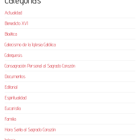
Categorías
Actualidad
Benedicto XVI
Bioética
Catecismo de la Iglesia Católica
Catequesis
Consagración Personal al Sagrado Corazón
Documentos
Editorial
Espiritualidad
Eucaristía
Familia
Hora Santa al Sagrado Corazón