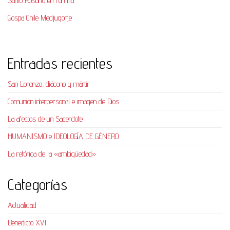
Santo Rosario en Familia
Gospa Chile Medjugorje
Entradas recientes
San Lorenzo, diácono y mártir
Comunión interpersonal e imagen de Dios
La afectos de un Sacerdote
HUMANISMO e IDEOLOGÍA DE GÉNERO
La retórica de la «ambigüedad»
Categorías
Actualidad
Benedicto XVI