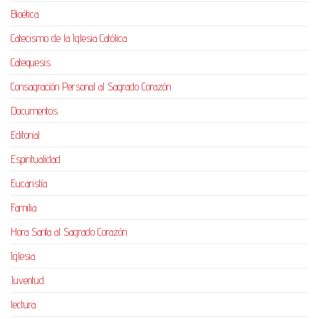
Bioética
Catecismo de la Iglesia Católica
Catequesis
Consagración Personal al Sagrado Corazón
Documentos
Editorial
Espiritualidad
Eucaristía
Familia
Hora Santa al Sagrado Corazón
Iglesia
Juventud
lectura