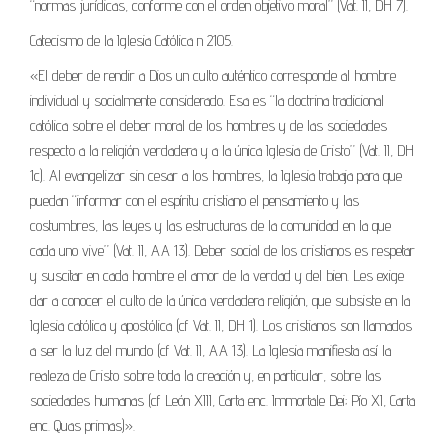
“normas jurídicas, conforme con el orden objetivo moral” (Vat. II, DH 7).
Catecismo de la Iglesia Católica n 2105.
«El deber de rendir a Dios un culto auténtico corresponde al hombre
individual y socialmente considerado. Esa es “la doctrina tradicional
católica sobre el deber moral de los hombres y de las sociedades
respecto a la religión verdadera y a la única Iglesia de Cristo” (Vat. II, DH
1c). Al evangelizar sin cesar a los hombres, la Iglesia trabaja para que
puedan “informar con el espíritu cristiano el pensamiento y las
costumbres, las leyes y las estructuras de la comunidad en la que
cada uno vive” (Vat. II, AA 13). Deber social de los cristianos es respetar
y suscitar en cada hombre el amor de la verdad y del bien. Les exige
dar a conocer el culto de la única verdadera religión, que subsiste en la
Iglesia católica y apostólica (cf Vat. II, DH 1). Los cristianos son llamados
a ser la luz del mundo (cf Vat. II, AA 13). La Iglesia manifiesta así la
realeza de Cristo sobre toda la creación y, en particular, sobre las
sociedades humanas (cf León XIII, Carta enc. Immortale Dei; Pío XI, Carta
enc. Quas primas)».