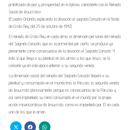
profetizada de paz y prosperidad en la Iglesia, coincidente con el Reinado
Social de Jesucristo»
(El padre Orlandis explicando la devoción al sagrado Corazón en la fiesta
de Cristo Rey del 25 de octubre de 1942).
El reinado de Cristo Rey en cada alma, la dimensión personal del reinado
del Sagrado Corazón, que es la primordial por cierto, se produce ya
plenamente como consecuencia de la devoción al Sagrado Corazón. Y
ésta sí que llega a su plenitud en las almas a las que Jesús se la
concede ya en esta época anterior a su segunda venida.
La dimensión social del reinado del Sagrado Corazón llegará a su
plenitud y consumación en el mundo tras la Parusía, la segunda venida
de Jesucristo gloriosamente, porque es consecuencia de la Parusía; y
así será implantado su reino consumado en el mundo por la propia
acción misericordiosa de Jesucristo, como es implantado por Él en cada
uno de los que le aman.