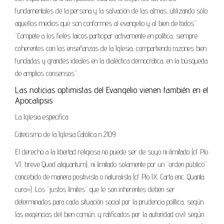
fundamentales de la persona y la salvación de las almas, utilizando sólo
aquellos medios que son conformes al evangelio y al bien de todos”.
“Compete a los fieles laicos participar activamente en política, siempre
coherentes con las enseñanzas de la Iglesia, compartiendo razones bien
fundadas y grandes ideales en la dialéctica democrática, en la búsqueda
de amplios consensos”.
Las noticias optimistas del Evangelio vienen también en el
Apocalipsis
La Iglesia especifica:
Catecismo de la Iglesia Católica n 2109
El derecho a la libertad religiosa no puede ser de suyo ni ilimitado (cf Pío
VI, breve Quod aliquantum), ni limitado solamente por un “orden público”
concebido de manera positivista o naturalista (cf Pío IX, Carta enc. Quanta
cura»). Los “justos límites” que le son inherentes deben ser
determinados para cada situación social por la prudencia política, según
las exigencias del bien común, y ratificados por la autoridad civil según