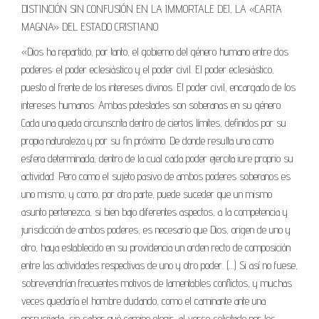
DISTINCIÓN SIN CONFUSIÓN EN LA IMMORTALE DEI, LA «CARTA
MAGNA» DEL ESTADO CRISTIANO
«Dios ha repartido, por tanto, el gobierno del género humano entre dos
poderes: el poder eclesiástico y el poder civil. El poder eclesiástico,
puesto al frente de los intereses divinos. El poder civil, encargado de los
intereses humanos. Ambas potestades son soberanas en su género.
Cada una queda circunscrita dentro de ciertos límites, definidos por su
propia naturaleza y por su fin próximo. De donde resulta una como
esfera determinada, dentro de la cual cada poder ejercita iure proprio su
actividad. Pero como el sujeto pasivo de ambos poderes soberanos es
uno mismo, y como, por otra parte, puede suceder que un mismo
asunto pertenezca, si bien bajo diferentes aspectos, a la competencia y
jurisdicción de ambos poderes, es necesario que Dios, origen de uno y
otro, haya establecido en su providencia un orden recto de composición
entre las actividades respectivas de uno y otro poder. (…) Si así no fuese,
sobrevendrían frecuentes motivos de lamentables conflictos, y muchas
veces quedaría el hombre dudando, como el caminante ante una
encrucijada, sin saber qué camino elegir, al verse solicitado por los