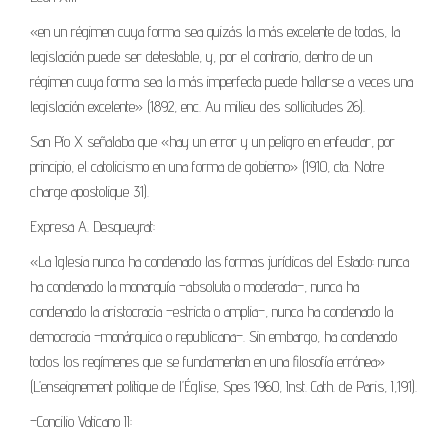
«en un régimen cuya forma sea quizás la más excelente de todas, la
legislación puede ser detestable, y, por el contrario, dentro de un
régimen cuya forma sea la más imperfecta puede hallarse a veces una
legislación excelente» (1892, enc. Au milieu des sollicitudes 26).
San Pío X señalaba que «hay un error y un peligro en enfeudar, por
principio, el catolicismo en una forma de gobierno» (1910, cta. Notre
charge apostolique 31).
Expresa A. Desqueyrat:
«La Iglesia nunca ha condenado las formas jurídicas del Estado: nunca
ha condenado la monarquía –absoluta o moderada–, nunca ha
condenado la aristocracia –estricta o amplia–, nunca ha condenado la
democracia –monárquica o republicana–. Sin embargo, ha condenado
todos los regímenes que se fundamentan en una filosofía errónea»
(L’enseignement politique de l’Église, Spes 1960, Inst. Cath. de Paris, I,191).
–Concilio Vaticano II: