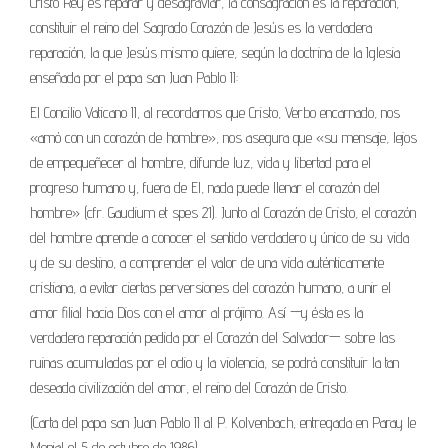
Cristo Rey es reparar y desagraviar, la consagración es la reparación,
constituir el reino del Sagrado Corazón de Jesús es la verdadera
reparación, la que Jesús mismo quiere, según la doctrina de la Iglesia
enseñada por el papa san Juan Pablo II:
El Concilio Vaticano II, al recordarnos que Cristo, Verbo encarnado, nos
«amó con un corazón de hombre», nos asegura que «su mensaje, lejos
de empequeñecer al hombre, difunde luz, vida y libertad para el
progreso humano y, fuera de El, nada puede llenar el corazón del
hombre» (cfr. Gaudium et spes 21). Junto al Corazón de Cristo, el corazón
del hombre aprende a conocer el sentido verdadero y único de su vida
y de su destino, a comprender el valor de una vida auténticamente
cristiana, a evitar ciertas perversiones del corazón humano, a unir el
amor filial hacia Dios con el amor al prójimo. Así —y ésta es la
verdadera reparación pedida por el Corazón del Salvador— sobre las
ruinas acumuladas por el odio y la violencia, se podrá constituir la tan
deseada civilización del amor, el reino del Corazón de Cristo.
(Carta del papa san Juan Pablo II al P. Kolvenbach, entregada en Paray le
Monial el 5 de octubre de 1986).