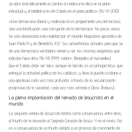
se abre dramáticamente el camino al relativismo ético en el plano
individual y al totalitarismo del Estado en el plano político» (16-VI-2010).
«Una democracia liberal y relativista no es propiamente una democracia,
sino una falsificación, una corrupción de la democracia. No pocas veces
ha sido denunciada esta realidad por el reciente Magisterio apostólico de
Juan Pablo II y de Benedicto XVI. Sus advertencias actuales para que se
dé una democracia verdadera vienen a ser las mismas exigencias que
indicaba hace años Pío XII (1944, radiom. Benignitas et humanitas).
Que el Estado debe ser laico, aunque no laicista, es un principio falso, que
extingue la actividad política de los católicos, y lleva al pueblo cristiano a
una apostasía cada vez más profunda, a través de la secularización
progresiva de la sociedad, cada vez más cerrada a Dios» (Iraburu).
La plena implantación del reinado de Jesucristo en el
mundo.
La segunda venida de Jesucristo tendrá como consecuencia, entre otras,
el triunfo de la devoción al Sagrado Corazón de Jesús. Y no al revés. No
es a consecuencia de un triunfo debido a un proceso de crecimiento de