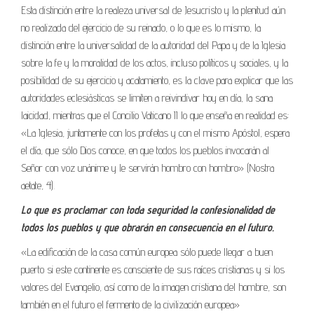
Esta distinción entre la realeza universal de Jesucristo y la plenitud aún
no realizada del ejercicio de su reinado, o lo que es lo mismo, la
distinción entre la universalidad de la autoridad del Papa y de la Iglesia
sobre la fe y la moralidad de los actos, incluso políticos y sociales, y la
posibilidad de su ejercicio y acatamiento, es la clave para explicar que las
autoridades eclesiásticas se limiten a reivindivar hoy en día, la sana
laicidad, mientras que el Concilio Vaticano II lo que enseña en realidad es:
«La Iglesia, juntamente con los profetas y con el mismo Apóstol, espera
el día, que sólo Dios conoce, en que todos los pueblos invocarán al
Señor con voz unánime y le servirán hombro con hombro» (Nostra
aetate, 4).
Lo que es proclamar con toda seguridad la confesionalidad de
todos los pueblos y que obrarán en consecuencia en el futuro.
«La edificación de la casa común europea sólo puede llegar a buen
puerto si este continente es consciente de sus raíces cristianas y si los
valores del Evangelio, así como de la imagen cristiana del hombre, son
también en el futuro el fermento de la civilización europea»