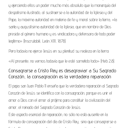
y ejerciendo ellos un poder mucho más absoluto que la monarquía del
despotismo ilustrado, al sustraerse a la autoridad de la Iglesia y del
Papa, la máxima autoridad en materia de fe y moral sobre la tierra, «la
santa y augustísima autoridad de la Iglesia, que en nombre de Dios
preside al género humano y es vindicadora y defensora de todo poder
legítimo» (Inscrutabili, León XIII, 1878).
Pero todavía no ejerce Jesús en su plenitud su realeza en la tierra:
«Al presente, no vemos todavía que le esté sometido todo» (Heb 2,8).
Consagrarse a Cristo Rey es desagraviar a Su Sagrado
Corazón, la consagración es la verdadera reparación
El papa san Juan Pablo II enseña que la verdadera reparación al Sagrado
Corazón de Jesús se identifica con la consagración, porque es unir el
amor a Dios con el amor al prójimo para constituir la civilización del
amor, el reinado del Sagrado Corazón de Jesús.
Este aspecto esencial de reparación, no sólo no está ausente en la
fórmula de consagración del día de Cristo Rey, sino que consagrarse a