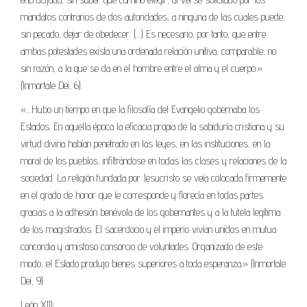
mandatos contrarios de dos autoridades, a ninguna de las cuales puede,
sin pecado, dejar de obedecer. (…) Es necesario, por tanto, que entre
ambas potestades exista una ordenada relación unitiva, comparable, no
sin razón, a la que se da en el hombre entre el alma y el cuerpo.»
(Inmortale Dei, 6).
«…Hubo un tiempo en que la filosofía del Evangelio gobernaba los
Estados. En aquella época la eficacia propia de la sabiduría cristiana y su
virtud divina habían penetrado en las leyes, en las instituciones, en la
moral de los pueblos, infiltrándose en todas las clases y relaciones de la
sociedad. La religión fundada por Jesucristo se veía colocada firmemente
en el grado de honor que le corresponde y florecía en todas partes
gracias a la adhesión benévola de los gobernantes y a la tutela legítima
de los magistrados. El sacerdocio y el imperio vivían unidos en mutua
concordia y amistoso consorcio de voluntades. Organizado de este
modo, el Estado produjo bienes superiores a toda esperanza.» (Inmortale
Dei, 9)
León XIII: