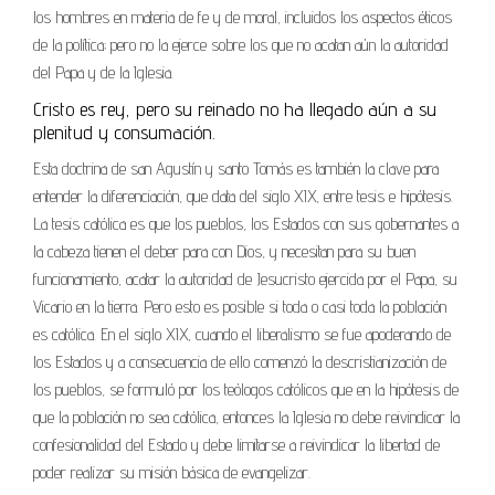
los hombres en materia de fe y de moral, incluidos los aspectos éticos
de la política; pero no la ejerce sobre los que no acatan aún la autoridad
del Papa y de la Iglesia.
Cristo es rey, pero su reinado no ha llegado aún a su
plenitud y consumación.
Esta doctrina de san Agustín y santo Tomás es también la clave para
entender la diferenciación, que data del siglo XIX, entre tesis e hipótesis.
La tesis católica es que los pueblos, los Estados con sus gobernantes a
la cabeza tienen el deber para con Dios, y necesitan para su buen
funcionamiento, acatar la autoridad de Jesucristo ejercida por el Papa, su
Vicario en la tierra. Pero esto es posible si toda o casi toda la población
es católica. En el siglo XIX, cuando el liberalismo se fue apoderando de
los Estados y a consecuencia de ello comenzó la descristianización de
los pueblos, se formuló por los teólogos católicos que en la hipótesis de
que la población no sea católica, entonces la Iglesia no debe reivindicar la
confesionalidad del Estado y debe limitarse a reivindicar la libertad de
poder realizar su misión básica de evangelizar.