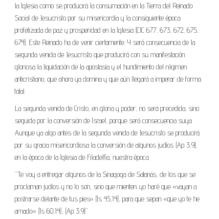
la Iglesia como se producirá la consumación en la Tierra del Reinado
Social de Jesucristo por su misericordia y la consiguiente época
profetizada de paz y prosperidad en la Iglesia (CIC 677, 673, 672, 675,
674). Este Reinado ha de venir ciertamente. Y será consecuencia de la
segunda venida de Jesucristo que producirá con su manifestación
gloriosa la liquidación de la apostasía y el hundimiento del régimen
anticristiano, que ahora ya domina y que aún llegará a imperar de forma
total.
La segunda venida de Cristo, en gloria y poder, no será precedida, sino
seguida por la conversión de Israel, porque será consecuencia suya.
Aunque ya algo antes de la segunda venida de Jesucristo se producirá
por su gracia misericordiosa la conversión de algunos judíos (Ap 3,9),
en la época de la Iglesia de Filadelfia, nuestra época.
“Te voy a entregar algunos de la Sinagoga de Satanás, de los que se
proclaman judíos y no lo son, sino que mienten; yo haré que «vayan a
postrarse delante de tus pies» (Is 45,14), para que sepan «que yo te he
amado» (Is 60,14), (Ap 3,9)”