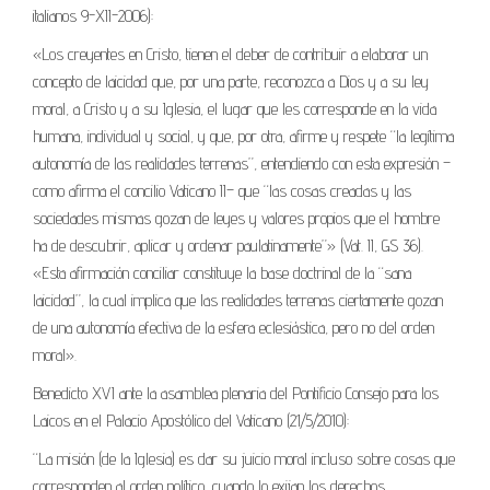
italianos 9-XII-2006):
«Los creyentes en Cristo, tienen el deber de contribuir a elaborar un
concepto de laicidad que, por una parte, reconozca a Dios y a su ley
moral, a Cristo y a su Iglesia, el lugar que les corresponde en la vida
humana, individual y social, y que, por otra, afirme y respete “la legítima
autonomía de las realidades terrenas”, entendiendo con esta expresión –
como afirma el concilio Vaticano II– que “las cosas creadas y las
sociedades mismas gozan de leyes y valores propios que el hombre
ha de descubrir, aplicar y ordenar paulatinamente”» (Vat. II, GS 36).
«Esta afirmación conciliar constituye la base doctrinal de la “sana
laicidad”, la cual implica que las realidades terrenas ciertamente gozan
de una autonomía efectiva de la esfera eclesiástica, pero no del orden
moral».
Benedicto XVI ante la asamblea plenaria del Pontificio Consejo para los
Laicos en el Palacio Apostólico del Vaticano (21/5/2010):
“La misión (de la Iglesia) es dar su juicio moral incluso sobre cosas que
corresponden al orden político, cuando lo exijan los derechos