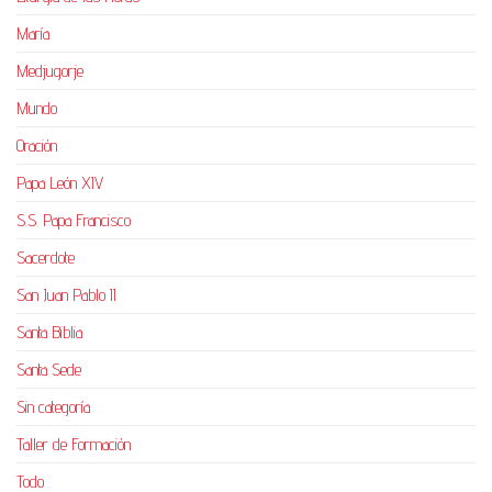
María
Medjugorje
Mundo
Oración
Papa León XIV
S.S. Papa Francisco
Sacerdote
San Juan Pablo II
Santa Biblia
Santa Sede
Sin categoría
Taller de Formación
Todo