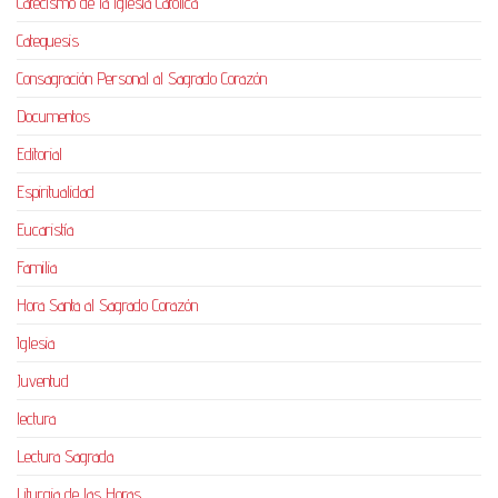
Catecismo de la Iglesia Católica
Catequesis
Consagración Personal al Sagrado Corazón
Documentos
Editorial
Espiritualidad
Eucaristía
Familia
Hora Santa al Sagrado Corazón
Iglesia
Juventud
lectura
Lectura Sagrada
Liturgia de las Horas