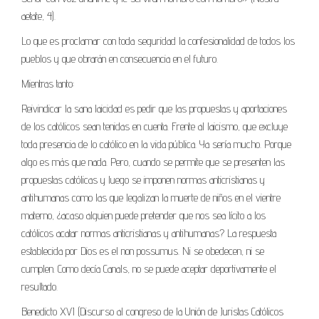
aetate, 4).
Lo que es proclamar con toda seguridad la confesionalidad de todos los
pueblos y que obrarán en consecuencia en el futuro.
Mientras tanto:
Reivindicar la sana laicidad es pedir que las propuestas y aportaciones
de los católicos sean tenidas en cuenta. Frente al laicismo, que excluye
toda presencia de lo católico en la vida pública. Ya sería mucho. Porque
algo es más que nada. Pero, cuando se permite que se presenten las
propuestas católicas y luego se imponen normas anticristianas y
antihumanas como las que legalizan la muerte de niños en el vientre
materno, ¿acaso alguien puede pretender que nos sea lícito a los
católicos acatar normas anticristianas y antihumanas? La respuesta
establecida por Dios es el non possumus. Ni se obedecen, ni se
cumplen. Como decía Canals, no se puede aceptar deportivamente el
resultado.
Benedicto XVI (Discurso al congreso de la Unión de Juristas Católicos