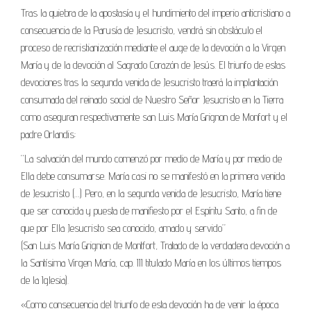
Tras la quiebra de la apostasía y el hundimiento del imperio anticristiano a
consecuencia de la Parusía de Jesucristo, vendrá sin obstáculo el
proceso de recristianización mediante el auge de la devoción a la Virgen
María y de la devoción al Sagrado Corazón de Jesús. El triunfo de estas
devociones tras la segunda venida de Jesucristo traerá la implantación
consumada del reinado social de Nuestro Señor Jesucristo en la Tierra
como aseguran respectivamente san Luis María Grignon de Monfort y el
padre Orlandis:
“La salvación del mundo comenzó por medio de María y por medio de
Ella debe consumarse. María casi no se manifestó en la primera venida
de Jesucristo (…) Pero, en la segunda venida de Jesucristo, María tiene
que ser conocida y puesta de manifiesto por el Espíritu Santo, a fin de
que por Ella Jesucristo sea conocido, amado y servido”
(San Luis María Grignion de Montfort, Tratado de la verdadera devoción a
la Santísima Virgen María, cap. III titulado María en los últimos tiempos
de la Iglesia).
«Como consecuencia del triunfo de esta devoción ha de venir la época