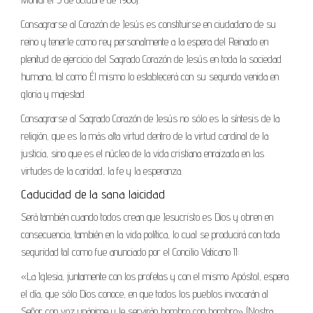
Consagrarse al Corazón de Jesús es constituirse en ciudadano de su
reino y tenerle como rey personalmente a la espera del Reinado en
plenitud de ejercicio del Sagrado Corazón de Jesús en toda la sociedad
humana, tal como Él mismo lo establecerá con su segunda venida en
gloria y majestad.
Consagrarse al Sagrado Corazón de Jesús no sólo es la síntesis de la
religión, que es la más alta virtud dentro de la virtud cardinal de la
justicia, sino que es el núcleo de la vida cristiana enraizada en las
virtudes de la caridad, la fe y la esperanza.
Caducidad de la sana laicidad
Será también cuando todos crean que Jesucristo es Dios y obren en
consecuencia, también en la vida política, lo cual se producirá con toda
seguridad tal como fue anunciado por el Concilio Vaticano II:
«La Iglesia, juntamente con los profetas y con el mismo Apóstol, espera
el día, que sólo Dios conoce, en que todos los pueblos invocarán al
Señor con voz unánime y le servirán hombro con hombro» (Nostra