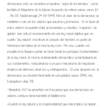
democracia, esto se considera un positivo “signo de los tiempos”, como
también el Magisterio de la Iglesia ha puesto de relieve varias veces (cf.
… Pío XII, Radiomensaje 24-XII-1944). Pero el valor de la democracia se
mantiene o cae con los valores que encarna y promueve… En la base de
estos valores no pueden estar provisionales y volubles “mayorías” de
opinión, sino sólo el reconocimiento de una ley moral objetiva que, en
cuanto “ley natural” inscrita en el corazón del hombre, es punto de
referencia normativa de la misma ley civil». Por eso, cuando «el
escepticismo llegara a poner en duda hasta los principios fundamentales
de la ley moral, el mismo ordenamiento democrático se tambalearía en
sus fundamentos, reduciéndose a un puro mecanismo de regulación
empírica de intereses diversos y contrapuestos… En una situación así, la
democracia se convierte fácilmente en una palabra vacía» (1995, enc.
Evangelium vitæ 70).
–Benedicto XVI ha advertido con frecuencia que una democracia sin
valores conduce derechamente al totalitarismo:
«Cuando la ley natural y la responsabilidad que ésta implica se niegan,