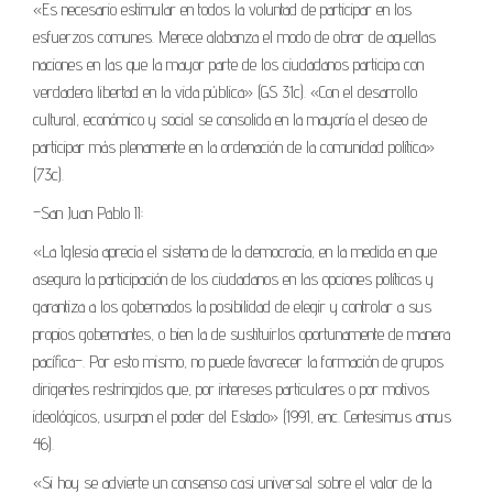
«Es necesario estimular en todos la voluntad de participar en los
esfuerzos comunes. Merece alabanza el modo de obrar de aquellas
naciones en las que la mayor parte de los ciudadanos participa con
verdadera libertad en la vida pública» (GS 31c). «Con el desarrollo
cultural, económico y social se consolida en la mayoría el deseo de
participar más plenamente en la ordenación de la comunidad política»
(73c).
–San Juan Pablo II:
«La Iglesia aprecia el sistema de la democracia, en la medida en que
asegura la participación de los ciudadanos en las opciones políticas y
garantiza a los gobernados la posibilidad de elegir y controlar a sus
propios gobernantes, o bien la de sustituirlos oportunamente de manera
pacífica–. Por esto mismo, no puede favorecer la formación de grupos
dirigentes restringidos que, por intereses particulares o por motivos
ideológicos, usurpan el poder del Estado» (1991, enc. Centesimus annus
46).
«Si hoy se advierte un consenso casi universal sobre el valor de la