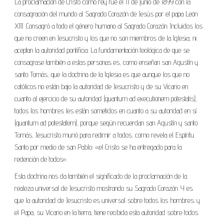
La proclamación de Cristo como rey fue el 11 de junio de 1899 con la
consagración del mundo al Sagrado Corazón de Jesús por el papa León
XIII. Consagró a todo el género humano al Sagrado Corazón. Incluidos los
que no creen en Jesucristo y los que no son miembros de la Iglesia, ni
aceptan la autoridad pontificia. La fundamentación teológica de que se
consagrase también a estas personas es, como enseñan san Agustín y
santo Tomás, que la doctrina de la Iglesia es que aunque los que no
católicos no están bajo la autoridad de Jesucristo y de su Vicario en
cuanto al ejercicio de su autoridad (quantum ad executionem potestatis),
todos los hombres les están sometidos en cuanto a su autoridad en sí
(quantum ad potestatem), porque según recuerdan san Agustín y santo
Tomás, Jesucristo murió para redimir a todos, como revela el Espíritu
Santo por medio de san Pablo: «el Cristo se ha entregado para la
redención de todos».
Esta doctrina nos da también el significado de la proclamación de la
realeza universal de Jesucristo mostrando su Sagrado Corazón. Y es
que la autoridad de Jesucristo es universal sobre todos los hombres; y
el Papa, su Vicario en la tierra, tiene recibida esta autoridad sobre todos