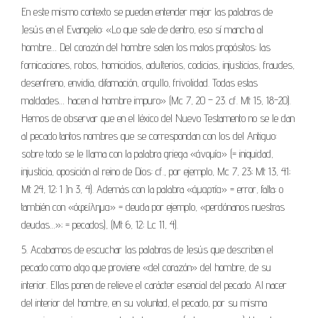
En este mismo contexto se pueden entender mejor las palabras de
Jesús en el Evangelio: «Lo que sale de dentro, eso sí mancha al
hombre… Del corazón del hombre salen los malos propósitos; las
fornicaciones, robos, homicidios, adulterios, codicias, injusticias, fraudes,
desenfreno, envidia, difamación, orgullo, frivolidad. Todas estas
maldades… hacen al hombre impuro» (Mc 7, 20 – 23. cf. Mt 15, 18-20).
Hemos de observar que en el léxico del Nuevo Testamento no se le dan
al pecado tantos nombres que se correspondan con los del Antiguo:
sobre todo se le llama con la palabra griega «άνομία» (= iniquidad,
injusticia, oposición al reino de Dios: cf., por ejemplo, Mc 7, 23; Mt 13, 41;
Mt 24, 12; 1 Jn 3, 4). Además con la palabra «άμαρτία» = error, falta; o
también con «όφείλημα» = deuda por ejemplo, «perdónanos nuestras
deudas…»; = pecados), (Mt 6, 12; Lc 11, 4).
5. Acabamos de escuchar las palabras de Jesús que describen el
pecado como algo que proviene «del corazón» del hombre, de su
interior. Ellas ponen de relieve el carácter esencial del pecado. Al nacer
del interior del hombre, en su voluntad, el pecado, por su misma