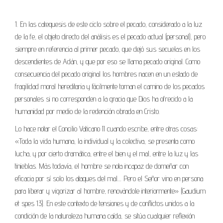
1. En las catequesis de este ciclo sobre el pecado, considerado a la luz
de la fe, el objeto directo del análisis es el pecado actual (personal), pero
siempre en referencia al primer pecado, que dejó sus secuelas en los
descendientes de Adán, y que por eso se llama pecado original. Como
consecuencia del pecado original los hombres nacen en un estado de
fragilidad moral hereditaria y fácilmente toman el camino de los pecados
personales si no corresponden a la gracia que Dios ha ofrecido a la
humanidad por medio de la redención obrada en Cristo.
Lo hace notar el Concilio Vaticano II cuando escribe, entre otras cosas:
«Toda la vida humana, la individual y la colectiva, se presenta como
lucha, y por cierto dramática, entre el bien y el mal, entre la luz y las
tinieblas. Más todavía, el hombre se nota incapaz de domeñar con
eficacia por sí solo los ataques del mal… Pero el Señor vino en persona
para liberar y vigorizar al hombre, renovándole interiormente» (Gaudium
et spes 13). En este contexto de tensiones y de conflictos unidos a la
condición de la naturaleza humana caída, se sitúa cualquier reflexión