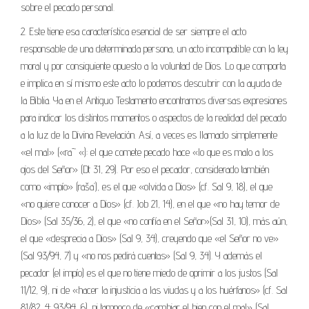
sobre el pecado personal.
2. Este tiene esa característica esencial de ser siempre el acto
responsable de una determinada persona, un acto incompatible con la ley
moral y por consiguiente opuesto a la voluntad de Dios. Lo que comporta
e implica en sí mismo este acto lo podemos descubrir con la ayuda de
la Biblia. Ya en el Antiguo Testamento encontramos diversas expresiones
para indicar los distintos momentos o aspectos de la realidad del pecado
a la luz de la Divina Revelación. Así, a veces es llamado simplemente
«el mal» («rā’ «): el que comete pecado hace «lo que es malo a los
ojos del Señor» (Dt 31, 29). Por eso el pecador, considerado también
como «impío» (raša’), es el que «olvida a Dios» (cf. Sal 9, 18), el que
«no quiere conocer a Dios» (cf. Job 21, 14), en el que «no hay temor de
Dios» (Sal 35/36, 2), el que «no confía en el Señor»(Sal 31, 10), más aún,
el que «desprecia a Dios» (Sal 9, 34), creyendo que «el Señor no ve»
(Sal 93/94, 7) y «no nos pedirá cuentas» (Sal 9, 34). Y además el
pecador (el impío) es el que no tiene miedo de oprimir a los justos (Sal
11/12, 9), ni de «hacer la injusticia a las viudas y a los huérfanos» (cf. Sal
81/82, 4; 93/94, 6), ni tampoco de «cambiar el bien con el mal» (Sal