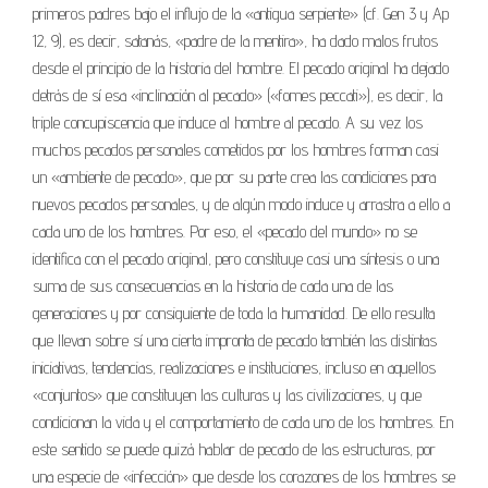
primeros padres bajo el influjo de la «antigua serpiente» (cf. Gen 3 y Ap
12, 9), es decir, satanás, «padre de la mentira», ha dado malos frutos
desde el principio de la historia del hombre. El pecado original ha dejado
detrás de sí esa «inclinación al pecado» («fomes peccati»), es decir, la
triple concupiscencia que induce al hombre al pecado. A su vez los
muchos pecados personales cometidos por los hombres forman casi
un «ambiente de pecado», que por su parte crea las condiciones para
nuevos pecados personales, y de algún modo induce y arrastra a ello a
cada uno de los hombres. Por eso, el «pecado del mundo» no se
identifica con el pecado original, pero constituye casi una síntesis o una
suma de sus consecuencias en la historia de cada una de las
generaciones y por consiguiente de toda la humanidad. De ello resulta
que llevan sobre sí una cierta impronta de pecado también las distintas
iniciativas, tendencias, realizaciones e instituciones, incluso en aquellos
«conjuntos» que constituyen las culturas y las civilizaciones, y que
condicionan la vida y el comportamiento de cada uno de los hombres. En
este sentido se puede quizá hablar de pecado de las estructuras, por
una especie de «infección» que desde los corazones de los hombres se