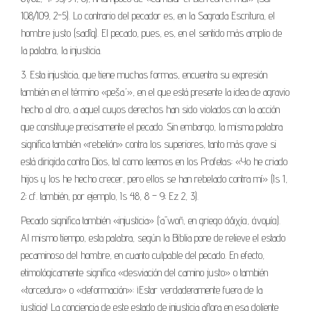
108/109, 2-5). Lo contrario del pecador es, en la Sagrada Escritura, el
hombre justo (sadîq). El pecado, pues, es, en el sentido más amplio de
la palabra, la injusticia.
3. Esta injusticia, que tiene muchas formas, encuentra su expresión
también en el término «peša´», en el que está presente la idea de agravio
hecho al otro, a aquel cuyos derechos han sido violados con la acción
que constituye precisamente el pecado. Sin embargo, la misma palabra
significa también «rebelión» contra los superiores, tanto más grave si
está dirigida contra Dios, tal como leemos en los Profetas: «Yo he criado
hijos y los he hecho crecer, pero ellos se han rebelado contra mí» (Is 1,
2; cf. también, por ejemplo, Is 48, 8 – 9; Ez 2, 3).
Pecado significa también «injusticia» (‘āwoñ, en griego άδιχία, άνομία).
Al mismo tiempo, esta palabra, según la Biblia pone de relieve el estado
pecaminoso del hombre, en cuanto culpable del pecado. En efecto,
etimológicamente significa «desviación del camino justo» o también
«torcedura» o «deformación»: ¡Estar verdaderamente fuera de la
justicia! La conciencia de este estado de injusticia aflora en esa doliente