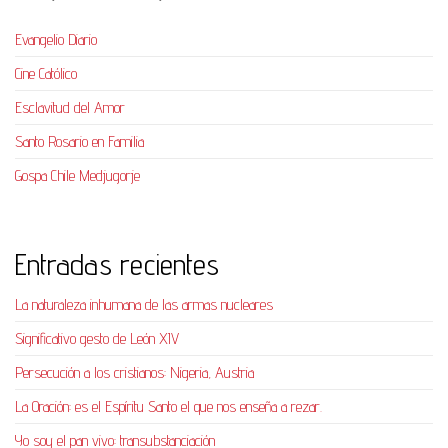
Evangelio Diario
Cine Católico
Esclavitud del Amor
Santo Rosario en Familia
Gospa Chile Medjugorje
Entradas recientes
La naturaleza inhumana de las armas nucleares
Significativo gesto de León XIV
Persecución a los cristianos: Nigeria, Austria
La Oración: es el Espíritu Santo el que nos enseña a rezar.
Yo soy el pan vivo: transubstanciación