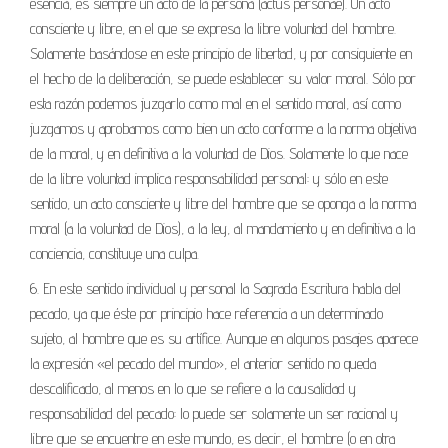
esencia, es siempre un acto de la persona (actus personae). Un acto
consciente y libre, en el que se expresa la libre voluntad del hombre.
Solamente basándose en este principio de libertad, y por consiguiente en
el hecho de la deliberación, se puede establecer su valor moral. Sólo por
esta razón podemos juzgarlo como mal en el sentido moral, así como
juzgamos y aprobamos como bien un acto conforme a la norma objetiva
de la moral, y en definitiva a la voluntad de Dios. Solamente lo que nace
de la libre voluntad implica responsabilidad personal: y sólo en este
sentido, un acto consciente y libre del hombre que se oponga a la norma
moral (a la voluntad de Dios), a la ley, al mandamiento y en definitiva a la
conciencia, constituye una culpa.
6. En este sentido individual y personal la Sagrada Escritura habla del
pecado, ya que éste por principio hace referencia a un determinado
sujeto, al hombre que es su artífice. Aunque en algunos pasajes aparece
la expresión «el pecado del mundo», el anterior sentido no queda
descalificado, al menos en lo que se refiere a la causalidad y
responsabilidad del pecado: lo puede ser solamente un ser racional y
libre que se encuentre en este mundo, es decir, el hombre (o en otra