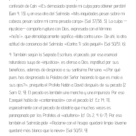
confesión de Caín: «¡Es demasiado grande mi culpa para obtener perdón!
(Gen 4, 13); y en esa otra del Salmista: «Mis iniquidades pesan sobre mi
cabeza, pesan sobre mí como pesada carga» (Sal 37/38, 5). La culpa —
injusticia— comporta ruptura con Dios, expresada con el término
«hātā», que etimológicamente significa «falta contra uno». De ahí, la otra
actitud de conciencia del Salmista: «¡Contra Ti sólo pequé!» (Sal 50/51, 6).
4. También según la Sagrada Escritura, el pecado, por esa esencial
naturaleza suya de «injusticia», es ofensa a Dios, ingratitud por sus
beneficios, además de desprecio a su santísima Persona. «¿Por qué
pues has despreciado la Palabra del Señor haciendo lo que es malo a
sus ojos?», pregunta el Profeta Natán a David después de su pecado (2
Sam 12, 9). El pecado es también una mancha y una impureza. Por eso
Ezequiel habla de «contaminación» con el pecado (cf. Ez 14, 11),
especialmente con el pecado de idolatría que muchas veces es
parangonado por los Profetas al «adulterio» (cf. Os 2, 4. 6-7). Por eso
también el Salmista pide: «Rocíame con el hisopo: quedaré limpio; lávame:
quedaré más blanco que la nieve» (Sal 50/51, 9).