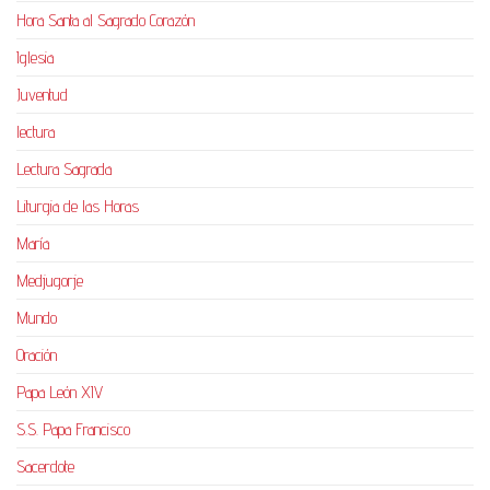
Hora Santa al Sagrado Corazón
Iglesia
Juventud
lectura
Lectura Sagrada
Liturgia de las Horas
María
Medjugorje
Mundo
Oración
Papa León XIV
S.S. Papa Francisco
Sacerdote