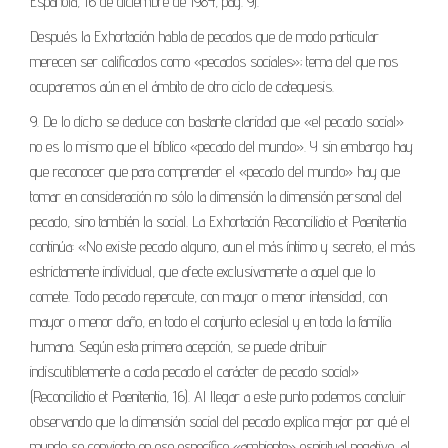
Española, 16 de diciembre de 1984, pág. 9).
Después la Exhortación habla de pecados que de modo particular
merecen ser calificados como «pecados sociales»; tema del que nos
ocuparemos aún en el ámbito de otro ciclo de catequesis.
9. De lo dicho se deduce con bastante claridad que «el pecado social»
no es lo mismo que el bíblico «pecado del mundo». Y sin embargo hay
que reconocer que para comprender el «pecado del mundo» hay que
tomar en consideración no sólo la dimensión la dimensión personal del
pecado, sino también la social. La Exhortación Reconciliatio et Paenitentia
continúa: «No existe pecado alguno, aun el más íntimo y secreto, el más
estrictamente individual, que afecte exclusivamente a aquel que lo
comete. Todo pecado repercute, con mayor o menor intensidad, con
mayor o menor daño, en todo el conjunto eclesial y en toda la familia
humana. Según esta primera acepción, se puede atribuir
indiscutiblemente a cada pecado el carácter de pecado social»
(Reconciliatio et Paenitentia, 16). Al llegar a este punto podemos concluir
observando que la dimensión social del pecado explica mejor por qué el
mundo se convierte en ese específico «ambiente» espiritual negativo, al