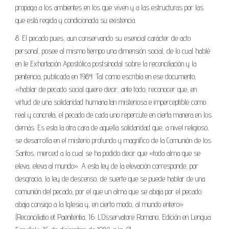
propaga a los ambientes en los que viven y a las estructuras por las
que está regida y condicionada su existencia.
8. El pecado pues, aun conservando su esencial carácter de acto
personal, posee al mismo tiempo una dimensión social, de lo cual hablé
en le Exhortación Apostólica postsinodal sobre la reconciliación y la
penitencia, publicada en 1984. Tal como escribía en ese documento,
«hablar de pecado social quiere decir, ante todo, reconocer que, en
virtud de una solidaridad humana tan misteriosa e imperceptible como
real y concreta, el pecado de cada uno repercute en cierta manera en los
demás. Es esta la otra cara de aquella solidaridad que, a nivel religioso,
se desarrolla en el misterio profundo y magnífico de la Comunión de los
Santos, merced a la cual se ha podido decir que «toda alma que se
eleva, eleva al mundo». A esta ley de la elevación corresponde, por
desgracia, la ley de descenso, de suerte que se puede hablar de una
comunión del pecado, por el que un alma que se abaja por el pecado
abaja consigo a la Iglesia y, en cierto modo, al mundo entero»
(Reconciliatio et Paenitentia, 16: L’Osservatore Romano, Edición en Lengua