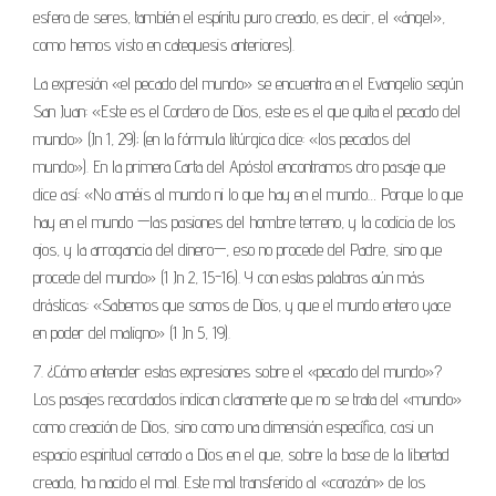
esfera de seres, también el espíritu puro creado, es decir, el «ángel»,
como hemos visto en catequesis anteriores).
La expresión «el pecado del mundo» se encuentra en el Evangelio según
San Juan: «Este es el Cordero de Dios, este es el que quita el pecado del
mundo» (Jn 1, 29); (en la fórmula litúrgica dice: «los pecados del
mundo»). En la primera Carta del Apóstol encontramos otro pasaje que
dice así: «No améis al mundo ni lo que hay en el mundo… Porque lo que
hay en el mundo —las pasiones del hombre terreno, y la codicia de los
ojos, y la arrogancia del dinero—, eso no procede del Padre, sino que
procede del mundo» (1 Jn 2, 15-16). Y con estas palabras aún más
drásticas: «Sabemos que somos de Dios, y que el mundo entero yace
en poder del maligno» (1 Jn 5, 19).
7. ¿Cómo entender estas expresiones sobre el «pecado del mundo»?
Los pasajes recordados indican claramente que no se trata del «mundo»
como creación de Dios, sino como una dimensión específica, casi un
espacio espiritual cerrado a Dios en el que, sobre la base de la libertad
creada, ha nacido el mal. Este mal transferido al «corazón» de los