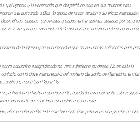
esia, y el aprecio y la veneración que despertó no solo en sus muchos hijos
caron a él buscando a Dios, la gracia de la conversión o su eficaz intercesión,
a, diplomáticos, obispos, cardenales y papas, entre quienes destaca, por su unió
, que lo visitó y al que San Padre Pío le anunció que un día el cielo pondría en s
a historia de la Iglesia y de la humanidad que no hay horas suficientes para pod
 santo capuchino estigmatizado no verá satisfecho su deseo. No es ésta la
ontacto con la clave interpretativa del misterio del santo de Pietrelcina, el mist
 se santificó y murió San Padre Pío.
 no, entrará en el Misterio del Padre Pío, quedará profundamente sobrecogido 
tará más abierto a recibir las respuestas que necesita.
 afirmó el Padre Pío. Y lo está haciendo. Esta película es una prueba de ello.