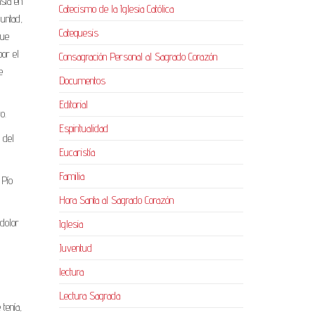
sía en
Catecismo de la Iglesia Católica
luntad,
Catequesis
que
por el
Consagración Personal al Sagrado Corazón
e
Documentos
Editorial
o.
Espiritualidad
 del
Eucaristía
Familia
 Pío
Hora Santa al Sagrado Corazón
 dolor
Iglesia
Juventud
lectura
Lectura Sagrada
tenía,