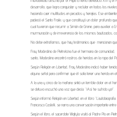
mundanidad descrita por el Papa Emérito Benedicto XVI y el P
desarrollo, que logra conquistar y reclutar en todos los nivele
haciendo caer multitudes en pecados y herejías. Ese ambiente 
padeció el Santo Fraile, y que constituyó un dolor profundo qu
cual tuvieron que recurrir a Simón de Cirene, para auxiliar a 
murmuración y de irreverencia de los mismos bautizados, co
No debe extrañarnos, que hay testimonios que
mencionan que
Fray Modestino de Pietrelcina fue el hermano de comunidad,
santo, Modestino encontró rastros de heridas en la ropa del P
Según Religión en Libertad, Fray Modestino indicó haber tenid
alguna señal para confirmar que él solía tener una herida en e
A la una y cinco de la mañana sintió un terrible dolor en el 
se detuvo escuchó una voz que decía: “¡Así he sufrido yo!”.
Según informó Religión en Libertad, en el libro “L’autobiografia
Francesco Castelli, se narra una conversación importante entre
Según el libro, el sacerdote Wojtyla visitó al Padre Pío en Pie