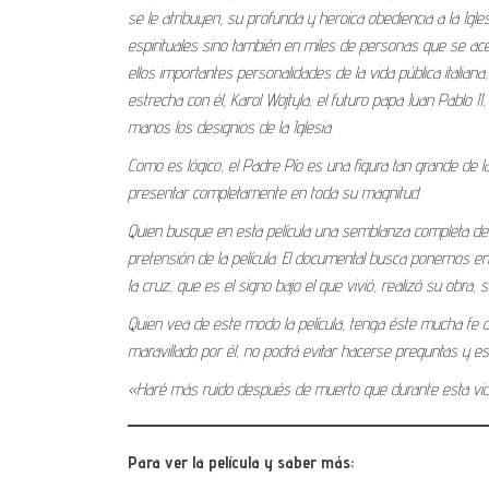
se le atribuyen, su profunda y heroica obediencia a la Igl
espirituales sino también en miles de personas que se acer
ellos importantes personalidades de la vida pública italian
estrecha con él, Karol Wojtyla, el futuro papa Juan Pablo II
manos los designios de la Iglesia.
Como es lógico, el Padre Pío es una figura tan grande de l
presentar completamente en toda su magnitud.
Quien busque en esta película una semblanza completa del
pretensión de la película. El documental busca ponernos en c
la cruz, que es el signo bajo el que vivió, realizó su obra,
Quien vea de este modo la película, tenga éste mucha fe o
maravillado por él, no podrá evitar hacerse preguntas y es
«Haré más ruido después de muerto que durante esta vida»,
Para ver la película y saber más: