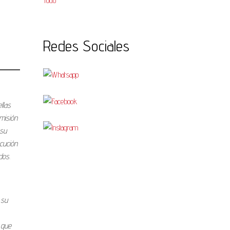
Todo
Redes Sociales
llas
 misión
 su
cución
dos.
 su
 que