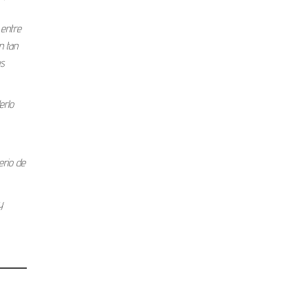
 entre
n tan
us
erlo
erio de
y