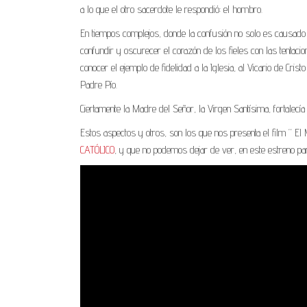
a lo que el otro sacerdote le respondió: el hombro.
En tiempos complejos, donde la confusión no solo es causado 
confundir y oscurecer el corazón de los fieles con las tentac
conocer el ejemplo de fidelidad a la Iglesia, al Vicario de Cri
Padre Pío.
Ciertamente la Madre del Señor, la Virgen Santísima, fortalecía
Estos aspectos y otros, son los que nos presenta el film “ El
CATÓLICO
, y que no podemos dejar de ver, en este estreno par