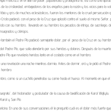
apa Francisco, en el afán de poder, popularidad y protagonismo, así como una aposta
s de la cristiandad, embajadores de los engaños para la razón y los vicios para la vo
tibio y gris de muchos eclesiásticos, fueron los mentores de la cruel persecución 
e Cristo padeció, con el peso de la Cruz que aplastó contra el suelo al mismo Señor, 
Cristo con su hombro,
llevando en su hombro los pecados de intriga, de sacrilegio, d
nsagrados y clérigos.
 también el Padre Pío padeció semejante dolor, por el
peso de la Cruz en su hombr
del Padre Pío, que solía atenderlo por sus heridas y dolores. Después de la muerte
adre Pío que revelaría heridas tanto en el costado como en el hombro.
o una revelación una noche mientras dormía. Antes de dormir, oró y le pidió al Padre
l hombro.
hombro, como si un cuchillo penetraba su carne hasta el hueso. Al momento en que el
 segreta”, del historiador y postulador de la causa de beatificación de Karol Wojtyla,
 Karol y San Pío.
trelcina. En una de sus conversaciones él le preguntó cuál es el dolor más fuerte que 