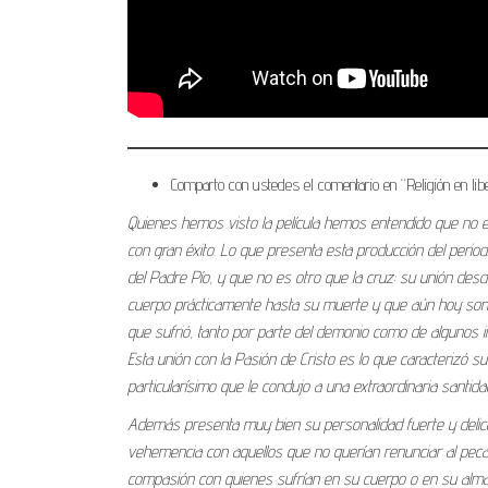
Comparto con ustedes el comentario en “Religión en li
Quienes hemos visto la película hemos entendido que no es 
con gran éxito. Lo que presenta esta producción del period
del Padre Pío, y que no es otro que la cruz: su unión desd
cuerpo prácticamente hasta su muerte y que aún hoy son un 
que sufrió, tanto por parte del demonio como de algunos i
Esta unión con la Pasión de Cristo es lo que caracterizó su
particularísimo que le condujo a una extraordinaria santida
Además presenta muy bien su personalidad fuerte y delicad
vehemencia con aquellos que no querían renunciar al pecad
compasión con quienes sufrían en su cuerpo o en su alma, 