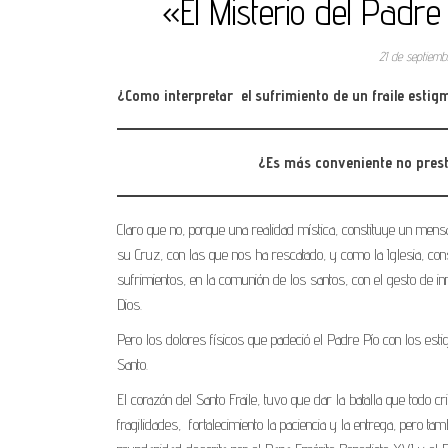
«El Misterio del Padr
21 de septiem
¿Como interpretar el sufrimiento de un fraile esti
¿Es más conveniente no presta
Claro que no, porque una realidad mística, constituye un mensa
su Cruz, con las que nos ha rescatado, y como la Iglesia, cons
sufrimientos, en la comunión de los santos, con el gesto de in
Dios.
Pero los dolores físicos que padeció el Padre Pío con los esti
Santo.
El corazón del Santo Fraile, tuvo que dar la batalla que todo 
fragilidades,
fortalecimiento la paciencia y la entrega, pero t