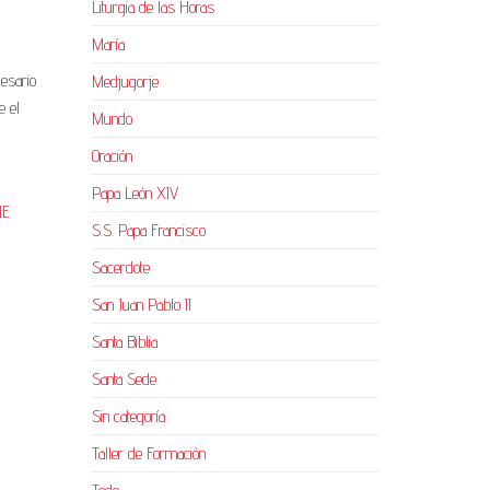
Liturgia de las Horas
María
cesario
Medjugorje
e el
Mundo
Oración
Papa León XIV
NE
S.S. Papa Francisco
Sacerdote
San Juan Pablo II
Santa Biblia
Santa Sede
Sin categoría
Taller de Formación