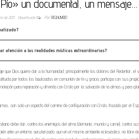
e Pío» un documental, un mensaje…
bre de 2021
Desactivado
Por
REGNUMDEI
gmatizado?
r atención a las realidades místicas extraordinarias?
je que Dios quiere dar a la humanidad, principalmente los dolores del Redentor, el v
tituida por todos los bautizados en comunión de fe y gracia, participa con sus propi
molación para reparación y ofrenda con Cristo por la salvación de la almas y para glo
gmas, son solo un aspecto del camino de configuración con Cristo, trazado por el Espí
cristiano debe dar, contra los enemigos del alma (demonio, mundo y carne), contra su
ambién ante un entorno secularizado, aun en el mismo ambiente eclesiástico, no libre d