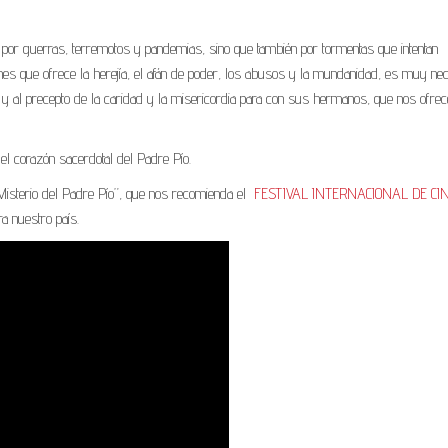
por guerras, terremotos y pandemias, sino que también por tormentas que intentan
iones que ofrece la herejía, el afán de poder, los abusos y la mundanidad, es muy ne
sto y al precepto de la caridad y la misericordia para con sus hermanos, que nos ofrec
 el corazón sacerdotal del Padre Pío.
 Misterio del Padre Pío”, que nos recomienda el
FESTIVAL INTERNACIONAL DE CI
a nuestro país.