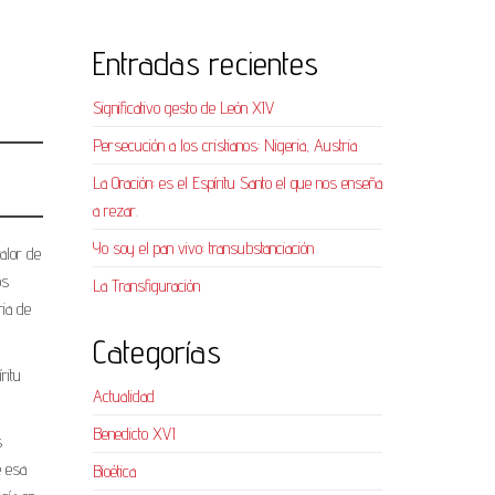
Entradas recientes
Significativo gesto de León XIV
Persecución a los cristianos: Nigeria, Austria
La Oración: es el Espíritu Santo el que nos enseña
a rezar.
Yo soy el pan vivo: transubstanciación
alor de
os
La Transfiguración
ria de
Categorías
ritu
Actualidad
Benedicto XVI
s
e esa
Bioética