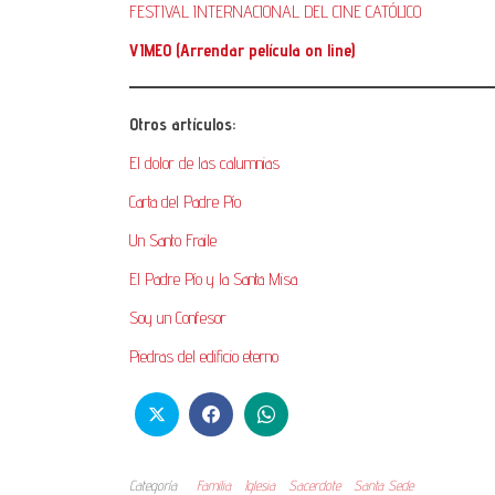
FESTIVAL INTERNACIONAL DEL CINE CATÓLICO
VIMEO (Arrendar película on line)
Otros artículos:
El dolor de las calumnias
Carta del Padre Pío
Un Santo Fraile
El Padre Pío y la Santa Misa
Soy un Confesor
Piedras del edificio eterno
Categoría
Familia
Iglesia
Sacerdote
Santa Sede