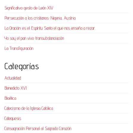
Significativo gesto de León XIV
Persecución a los cristianos: Nigeria, Austria
La Oración: es el Espíritu Santo el que nos enseña a rezar.
Yo soy el pan vivo: transubstanciación
La Transfiguración
Categorías
Actualidad
Benedicto XVI
Bioética
Catecismo de la Iglesia Católica
Catequesis
Consagración Personal al Sagrado Corazón