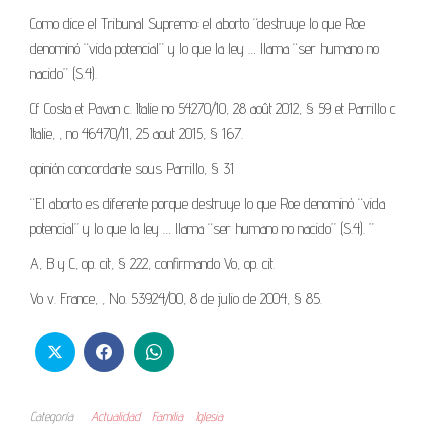
Como dice el Tribunal Supremo: el aborto “destruye lo que Roe
denominó “vida potencial” y lo que la ley … llama “ser humano no
nacido” (S.4).
Cf Costa et Pavan c. Italie no 54270/10, 28 août 2012, § 59 et Parrillo c
Italie, , no 46470/11, 25 aout 2015, § 167.
opinión concordante sous Parrillo, § 31
“El aborto es diferente porque destruye lo que Roe denominó “vida
potencial” y lo que la ley … llama “ser humano no nacido” (S.4). ”
A, B y C, op. cit, § 222, confirmando Vo, op. cit.
Vo v. France, , No. 53924/00, 8 de julio de 2004, § 85.
Categoría
Actualidad
Familia
Iglesia