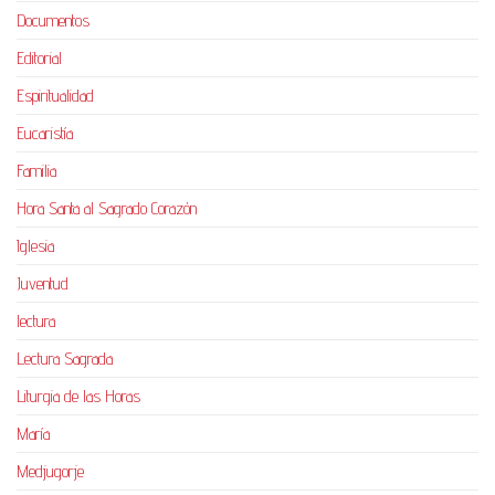
Documentos
Editorial
Espiritualidad
Eucaristía
Familia
Hora Santa al Sagrado Corazón
Iglesia
Juventud
lectura
Lectura Sagrada
Liturgia de las Horas
María
Medjugorje