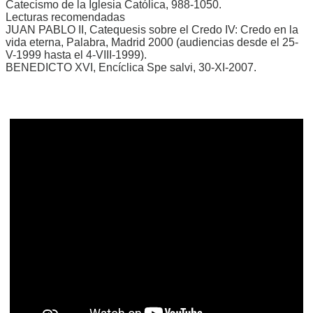
Catecismo de la Iglesia Católica, 988-1050.
Lecturas recomendadas
JUAN PABLO II, Catequesis sobre el Credo IV: Credo en la
vida eterna, Palabra, Madrid 2000 (audiencias desde el 25-
V-1999 hasta el 4-VIII-1999).
BENEDICTO XVI, Encíclica Spe salvi, 30-XI-2007.