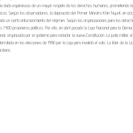
bía dado esperanzas de un mayor respeto de los derechos humanos, prometiendo la
íticos. Según los observadores, la deposición del Primer Ministro Khin Nyunt, en oct
ado un cierto entumecimiento del régimen. Según las organizaciones para los derec
1.400 prisioneros políticos. Por ello, en abril pasado la Liga Nacional para la Democ
nal, organizada por el gobierno para redactar la nueva Constitución. La junta militar al
rotada en las elecciones de 1990 por la Liga pero invalidó el voto. La líder de la Lig
liario.