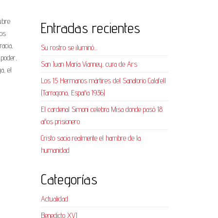
ubre
Entradas recientes
hos
racia,
Su rostro se iluminó…
 poder,
San Juan María Vianney, cura de Ars
a, el
Los 15 Hermanos mártires del Sanatorio Calafell
(Tarragona, España 1936)
El cardenal Simoni celebra Misa donde pasó 18
años prisionero
Cristo sacia realmente el hambre de la
humanidad
Categorías
Actualidad
Benedicto XVI