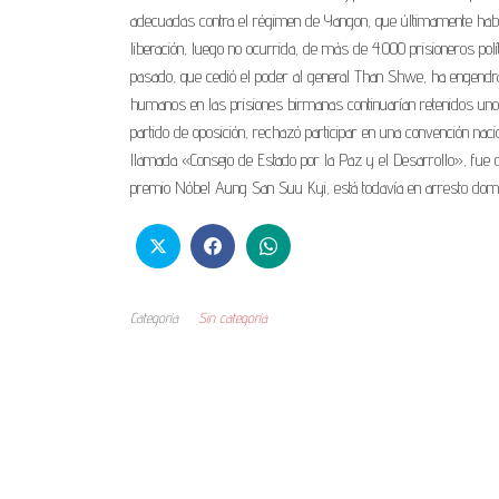
adecuadas contra el régimen de Yangon, que últimamente ha
liberación, luego no ocurrida, de más de 4.000 prisioneros pol
pasado, que cedió el poder al general Than Shwe, ha engendr
humanos en las prisiones birmanas continuarían retenidos unos 
partido de oposición, rechazó participar en una convención nacio
llamada «Consejo de Estado por la Paz y el Desarrollo», fue der
premio Nóbel Aung San Suu Kyi, está todavía en arresto domici
Categoría
Sin categoría