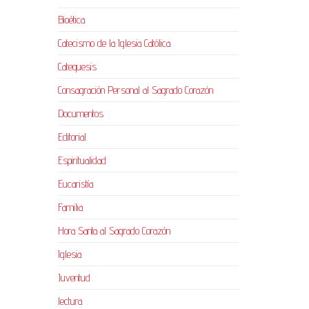
Bioética
Catecismo de la Iglesia Católica
Catequesis
Consagración Personal al Sagrado Corazón
Documentos
Editorial
Espiritualidad
Eucaristía
Familia
Hora Santa al Sagrado Corazón
Iglesia
Juventud
lectura