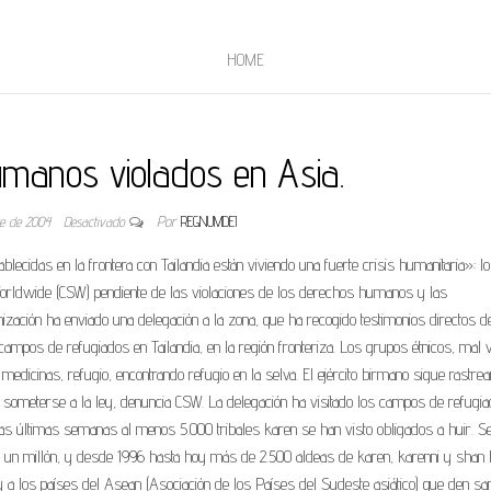
HOME
manos violados en Asia.
re de 2004
Desactivado
Por
REGNUMDEI
ecidas en la frontera con Tailandia están viviendo una fuerte crisis humanitaria»: lo
 Worldwide (CSW) pendiente de las violaciones de los derechos humanos y las
nización ha enviado una delegación a la zona, que ha recogido testimonios directos d
ampos de refugiados en Tailandia, en la región fronteriza. Los grupos étnicos, mal 
medicinas, refugio, encontrando refugio en la selva. El ejército birmano sigue rastrea
 someterse a la ley, denuncia CSW. La delegación ha visitado los campos de refugi
as últimas semanas al menos 5.000 tribales karen se han visto obligados a huir. S
un millón, y desde 1996 hasta hoy más de 2.500 aldeas de karen, karenni y shan 
 y a los países del Asean (Asociación de los Países del Sudeste asiático) que den sa