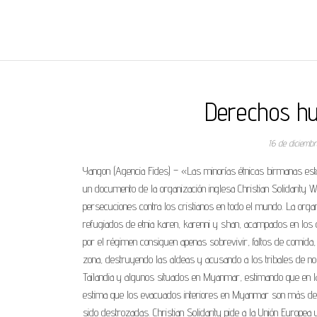
REGNUMDEI
Derechos hu
16 de diciemb
Yangon (Agencia Fides) – «Las minorías étnicas birmanas establ
un documento de la organización inglesa Christian Solidarity
persecuciones contra los cristianos en todo el mundo. La orga
refugiados de etnia karen, karenni y shan, acampados en los c
por el régimen consiguen apenas sobrevivir, faltos de comida, 
zona, destruyendo las aldeas y acusando a los tribales de no
Tailandia y algunos situados en Myanmar, estimando que en l
estima que los evacuados interiores en Myanmar son más de 
sido destrozadas. Christian Solidarity pide a la Unión Europea