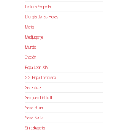
Lectura Sagrada
Liturgia de las Horas
María
Medjugorje
Mundo
Oración
Papa León XIV
S.S. Papa Francisco
Sacerdote
San Juan Pablo II
Santa Biblia
Santa Sede
Sin categoría