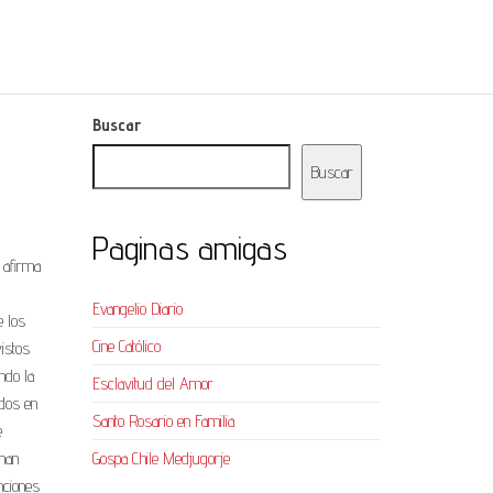
Buscar
Buscar
Paginas amigas
 afirma
Evangelio Diario
e los
Cine Católico
vistos
ndo la
Esclavitud del Amor
ados en
Santo Rosario en Familia
e
han
Gospa Chile Medjugorje
nciones