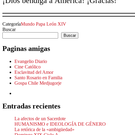
¡Dios bendiga a América! ¡Gracias!
Categoría
Mundo
Papa León XIV
Buscar
Buscar
Paginas amigas
Evangelio Diario
Cine Católico
Esclavitud del Amor
Santo Rosario en Familia
Gospa Chile Medjugorje
Entradas recientes
La afectos de un Sacerdote
HUMANISMO e IDEOLOGÍA DE GÉNERO
La retórica de la «ambigüedad»
Domingo XIX Ciclo A