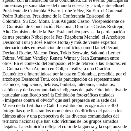
agresor con la mediación de la comunidad. En el evento participarán
numerosas personalidades del mundo eclesial y laical, entre ellosel
Presidente de Colombia Álvaro Uribe Vélez, Su Em. el Cardenal
Pedro Rubiano, Presidente de la Conferencia Episcopal de
Colombia, Su Exc. Mons. Luis Augusto Castro, Vicepresidente de
la Comisión de Conciliación Nacional; Don Luis Caslos Restrepo,
Alto Comisionado de la Paz. Está también prevista la participación
de tres premios Nóbel por la Paz (Rigoberta Menchú, el Arzobispo
Desmond Tutu y José Ramos Horta) y más de veinte expertos
internacionales en resolución de conflictos como Daniel Pecaut,
Decland Roche, Malcon Deas, Tokio Sexwale, Salomón Lerner
Febres, William Vendley, Renate Winter y Jean Zermatten entre
otros. En el contexto del Simposio, el 9 de febrero a las 18horas, en
la Colina de San Antonio en Cali, se realizará una Oración
Ecuménico e Interreligiosa por la paz en Colombia, presidida por el
arzobispo Desmond Tutú, con la participación de representantes
islámicos, anglicanos, hebreos, budistas, luteranos, cristianos,
católicos y de las comunidades indígenas del país. Otra iniciativa de
particular significado será la Exhibición fotográficas tituladas
«Imágenes contra el olvido” que será preparada en la sede del
Museo de la Tertulia de Cali. La exhibición recoge más de 300
fotografías que ilustran los momentos más difíciles del país en los
últimos años y una perspectiva de las diversas comunidades del
territorio nacional que han sido víctimas de los grupos armados
ilegales. La exhibición refleja el color de la guerra y la esperanza de