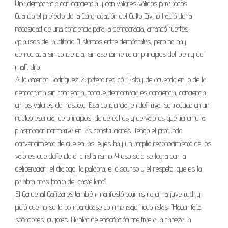
Una democracia con conciencia y con valores válidos para todos
Cuando el prefecto de la Congregación del Culto Divino habló de la
necesidad de una conciencia para la democracia, arrancó fuertes
aplausos del auditorio. "Estamos entre demócratas, pero no hay
democracia sin conciencia, sin asentamiento en principios del bien y del
mal", dijo.
A lo anterior Rodríguez Zapatero replicó: "Estoy de acuerdo en lo de la
democracia sin conciencia, porque democracia es conciencia, conciencia
en los valores del respeto. Esa conciencia, en defintiva, se traduce en un
núcleo esencial de principios, de derechos y de valores que tienen una
plasmación normativa en las constituciones. Tengo el profundo
convencimiento de que en las leyes hay un amplio reconocimiento de los
valores que defiende el cristianismo. Y eso sólo se logra con la
deliberación, el diálogo, la palabra, el discurso y el respeto, que es la
palabra más bonita del castellano".
El Cardenal Cañizares también manifestó optimismo en la juventud, y
pidió que no se le bombardease con mensaje hedonistas: "Hacen falta
soñadores, quijotes. Hablar de ensoñación me trae a la cabeza la