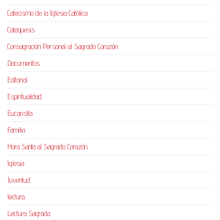
Catecismo de la Iglesia Católica
Catequesis
Consagración Personal al Sagrado Corazón
Documentos
Editorial
Espiritualidad
Eucaristía
Familia
Hora Santa al Sagrado Corazón
Iglesia
Juventud
lectura
Lectura Sagrada