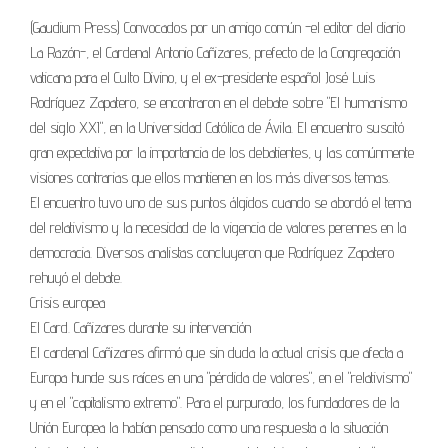
(Gaudium Press) Convocados por un amigo común -el editor del diario
La Razón-, el Cardenal Antonio Cañizares, prefecto de la Congregación
vaticana para el Culto Divino, y el ex-presidente español José Luis
Rodríguez Zapatero, se encontraron en el debate sobre "El humanismo
del siglo XXI", en la Universidad Católica de Ávila. El encuentro suscitó
gran expectativa por la importancia de los debatientes, y las comúnmente
visiones contrarias que ellos mantienen en los más diversos temas.
El encuentro tuvo uno de sus puntos álgidos cuando se abordó el tema
del relativismo y la necesidad de la vigencia de valores perennes en la
democracia. Diversos analistas concluyeron que Rodríguez Zapatero
rehuyó el debate.
Crisis europea
El Card. Cañizares durante su intervención
El cardenal Cañizares afirmó que sin duda la actual crisis que afecta a
Europa hunde sus raíces en una "pérdida de valores", en el "relativismo"
y en el "capitalismo extremo". Para el purpurado, los fundadores de la
Unión Europea la habían pensado como una respuesta a la situación