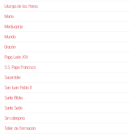
Liturgia de las Horas
María
Medjugorje
Mundo
Oración
Papa León XIV
S.S. Papa Francisco
Sacerdote
San Juan Pablo II
Santa Biblia
Santa Sede
Sin categoría
Taller de Formación