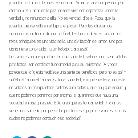
juventud, el futuro de nuestra sociedad. Aman la vida con pasión y se
aferran a ella, anhelan la paz, desean vivir con esperanza, aman la
verdad y no renuncian a ella. No es verdad, dice el Papa, que la
juventud piense sólo en el lujo y el placer. Pero les ofrecemos
sucedáneos de todo esto que, al final, les hacen infelices. Uno de los
retos principales es una vida bella, una civilización del amor, una paz
diariamente construida… y un trabajo, claro está".
Los valores no manipulables en una sociedad, valores que sean válidos
para todos, son condición fundamental para su existencia. "A veces
parece que la Iglesia recibiese una serie de beneficios, pero no es así -
señaló el Cardenal Cañizares. Toda sociedad, aunque sea laica, necesita
de valores no manipulables, válidos para todos y que hay que seguir y
que no podemos ponernos por encima, si queremos que haya una
sociedad en paz y respeto. Esto creo que es fundamental. Y la crisis
viene precisamente porque se ha perdido ese grupo de valores, sin los
cuales no podemos conducir esta sociedad".