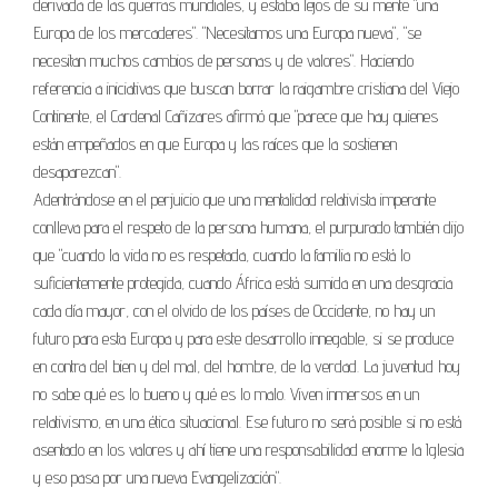
derivada de las guerras mundiales, y estaba lejos de su mente "una
Europa de los mercaderes". "Necesitamos una Europa nueva", "se
necesitan muchos cambios de personas y de valores". Haciendo
referencia a iniciativas que buscan borrar la raigambre cristiana del Viejo
Continente, el Cardenal Cañizares afirmó que "parece que hay quienes
están empeñados en que Europa y las raíces que la sostienen
desaparezcan".
Adentrándose en el perjuicio que una mentalidad relativista imperante
conlleva para el respeto de la persona humana, el purpurado también dijo
que "cuando la vida no es respetada, cuando la familia no está lo
suficientemente protegida, cuando África está sumida en una desgracia
cada día mayor, con el olvido de los países de Occidente, no hay un
futuro para esta Europa y para este desarrollo innegable, si se produce
en contra del bien y del mal, del hombre, de la verdad. La juventud hoy
no sabe qué es lo bueno y qué es lo malo. Viven inmersos en un
relativismo, en una ética situacional. Ese futuro no será posible si no está
asentado en los valores y ahí tiene una responsabilidad enorme la Iglesia
y eso pasa por una nueva Evangelización".